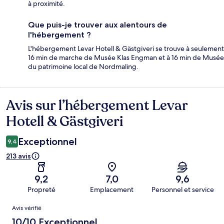
à proximité.
Que puis-je trouver aux alentours de
l'hébergement ?
L'hébergement Levar Hotell & Gästgiveri se trouve à seulement
16 min de marche de Musée Klas Engman et à 16 min de Musée
du patrimoine local de Nordmaling.
Avis sur l’hébergement Levar
Avis
Hotell & Gästgiveri
Exceptionnel
9,4
213 avis
9,2
7,0
9,6
Propreté
Emplacement
Personnel et service
Avis
Avis vérifié
10/10 Exceptionnel