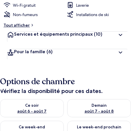
r
Wi-Fi gratuit
Laverie
g
Non-fumeurs
Installations de ski
e
m
Tout afficher
e
n
Services et équipements principaux
(10)
t
s
Pour la famille
(6)
l
e
s
m
Options de chambre
i
e
u
Vérifiez la disponibilité pour ces dates.
x
Vérifier la disponibilité pour ce soir août 6 - août 7
Vérifier la disponibilité pour 
n
Ce soir
Demain
o
août 6 - août 7
août 7 - août 8
t
é
Vérifier la disponibilité pour ce week-end août 7 - août 9
Vérifier la disponibilité pour 
s
Ce week-end
Le week-end prochain