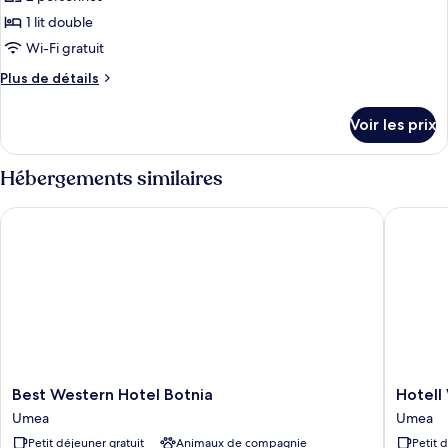
photos
pour
1 lit double
ce
Wi-Fi gratuit
type
Plus
Plus de détails
de
de
chambre :
détails
Voir les prix
sur
Chambre
le
Double
type
Hébergements similaires
Deluxe
de
chambre
Best Western Hotel Botnia
Hotell Vi
Chambre
Double
Deluxe
Best
Hotell
Best Western Hotel Botnia
Hotell 
Western
Vilja
Umea
Umea
Hotel
Umea
Petit déjeuner gratuit
Animaux de compagnie
Petit 
Botnia