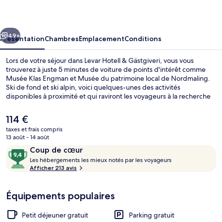
&
Gästgiveri
cédent
Suivant
49+
Présentation
Chambres
Emplacement
Conditions
Lors de votre séjour dans Levar Hotell & Gästgiveri, vous vous
trouverez à juste 5 minutes de voiture de points d'intérêt comme
Musée Klas Engman et Musée du patrimoine local de Nordmaling.
Ski de fond et ski alpin, voici quelques-unes des activités
disponibles à proximité et qui raviront les voyageurs à la recherche
de vacances sportives. Au menu également, des services gratuits
comme l'accès Wi-Fi, le parking sans voiturier et un petit déjeuner
Le
114 €
buffet, proposé tous les jours, entre 08 h 00 et 09 h 00. Au menu
prix
taxes et frais compris
des petits plus offerts sur place, on trouve une terrasse et un jardin.
actuel
13 août - 14 août
Sympa non ?
Façade de l’hébergement
est
Avis
9,4
Coup de cœur
de
voyageurs
L
sur
Les hébergements les mieux notés par les voyageurs
114 €.
e
Afficher 213 avis
10,
s
Coup
de
Équipements populaires
h
cœur
é
b
Petit déjeuner gratuit
Parking gratuit
e