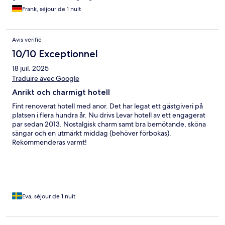
Frank, séjour de 1 nuit
Avis vérifié
10/10 Exceptionnel
18 juil. 2025
Traduire avec Google
Anrikt och charmigt hotell
Fint renoverat hotell med anor. Det har legat ett gästgiveri på
platsen i flera hundra år. Nu drivs Levar hotell av ett engagerat
par sedan 2013. Nostalgisk charm samt bra bemötande, sköna
sängar och en utmärkt middag (behöver förbokas).
Rekommenderas varmt!
Eva, séjour de 1 nuit