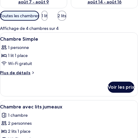
août 7 - août 9
août 14 - août 16
p
a
Filtres
Toutes les chambres
1 lit
2 lits
r
disponibles
pour
l
Affichage de 4 chambres sur 4
les
e
Afficher
Chambre Simple | Rideaux occultants, li
4
Chambre Simple
chambres
s
toutes
1 personne
les
v
1 lit 1 place
o
photos
y
pour
Wi-Fi gratuit
a
ce
Plus
g
Plus de détails
type
de
e
détails
u
de
Voir les prix
sur
r
chambre :
le
s
Chambre
type
Afficher
Une petite chambre agréable, dotée de 
3
Simple
de
Chambre avec lits jumeaux
toutes
chambre
1 chambre
Chambre
les
Simple
2 personnes
photos
pour
2 lits 1 place