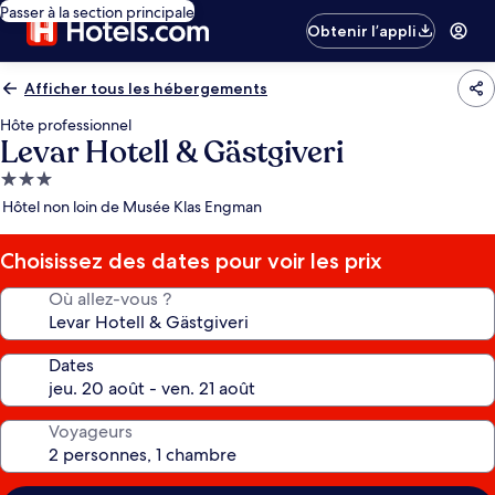
Passer à la section principale
Obtenir l’appli
Afficher tous les hébergements
Hôte professionnel
Levar Hotell & Gästgiveri
Hébergement
3.0 étoiles
Hôtel non loin de Musée Klas Engman
Choisissez des dates pour voir les prix
Où allez-vous ?
Dates
Voyageurs