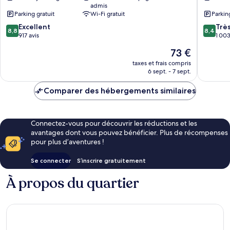
admis
Umea
Parking gratuit
Wi-Fi gratuit
Parkin
8.8
8.4
Excellent
Trè
8,8
8,4
sur
sur
917 avis
1 003
10,
10,
Le
73 €
Excellent,
Très
nouveau
917 avis
bien,
taxes et frais compris
prix
6 sept. - 7 sept.
1 003 av
est
de
Comparer des hébergements similaires
73 €
Connectez-vous pour découvrir les réductions et les
avantages dont vous pouvez bénéficier. Plus de récompenses
pour plus d’aventures !
Se connecter
S’inscrire gratuitement
À propos du quartier