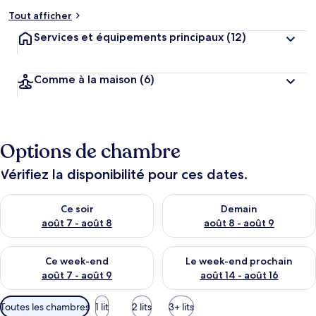
Tout afficher
Services et équipements principaux
(12)
Comme à la maison
(6)
Options de chambre
Vérifiez la disponibilité pour ces dates.
Vérifier la disponibilité pour ce soir août 7 - août 8
Vérifier la disponibilité pour 
Ce soir
Demain
août 7 - août 8
août 8 - août 9
Vérifier la disponibilité pour ce week-end août 7 - août 9
Vérifier la disponibilité pour 
Ce week-end
Le week-end prochain
août 7 - août 9
août 14 - août 16
Filtres
Toutes les chambres
1 lit
2 lits
3+ lits