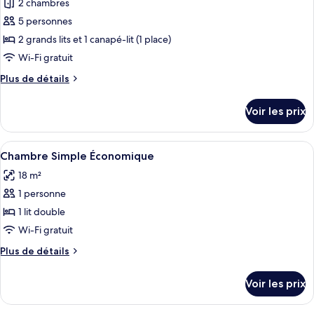
Triple
2 chambres
photos
Confort
pour
5 personnes
ce
2 grands lits et 1 canapé-lit (1 place)
type
Wi-Fi gratuit
de
Plus
Plus de détails
chambre :
de
Appartement,
détails
Voir les prix
sur
2
le
chambres
type
Afficher
Un lit bien fait, avec une literie blan
3
de
Chambre Simple Économique
toutes
chambre
18 m²
Appartement,
les
2
1 personne
photos
chambres
pour
1 lit double
ce
Wi-Fi gratuit
type
Plus
Plus de détails
de
de
chambre :
détails
Voir les prix
sur
Chambre
le
Simple
type