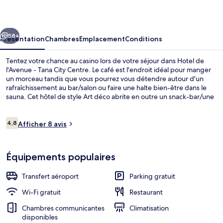
l'Avenue
-
cédent
Suivant
Tana
58+
Présentation
Chambres
Emplacement
Conditions
City
Tentez votre chance au casino lors de votre séjour dans Hotel de
Centre
l'Avenue - Tana City Centre. Le café est l'endroit idéal pour manger
un morceau tandis que vous pourrez vous détendre autour d'un
rafraîchissement au bar/salon ou faire une halte bien-être dans le
sauna. Cet hôtel de style Art déco abrite en outre un snack-bar/une
épicerie fine et une terrasse.
Avis
4,8
Afficher 8 avis
4,8 sur 10
voyageurs
Buffet
Équipements populaires
Transfert aéroport
Parking gratuit
Wi-Fi gratuit
Restaurant
Chambres communicantes
Climatisation
disponibles