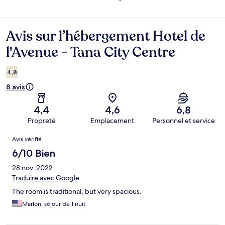
Avis sur l’hébergement Hotel de
Avis
l'Avenue - Tana City Centre
4,8
8 avis
4,4
4,6
6,8
Propreté
Emplacement
Personnel et service
Avis
Avis vérifié
6/10 Bien
28 nov. 2022
Traduire avec Google
The room is traditional, but very spacious.
Marlon, séjour de 1 nuit