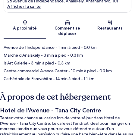
26 Avenue de l’indépendance, Analekely, Antananarivo, 101
Afficher la carte
Carte
À proximité
Comment se
Restaurants
déplacer
Avenue de l'Indépendance
- 1 min à pied
- 0.0 km
Marché d'Analakely
- 3 min à pied
- 0.3 km
Is'Art Galerie
- 3 min à pied
- 0.3 km
Centre commercial Avance Center
- 10 min à pied
- 0.9 km
Cathédrale de Faravohitra
- 14 min à pied
- 1.1 km
À propos de cet hébergement
Hotel de l'Avenue - Tana City Centre
Tentez votre chance au casino lors de votre séjour dans Hotel de
l'Avenue - Tana City Centre. Le café est l'endroit idéal pour manger un
morceau tandis que vous pourrez vous détendre autour d'un
rafraîchissement au bar/salon ou faire une halte bien-être dans le sauna.