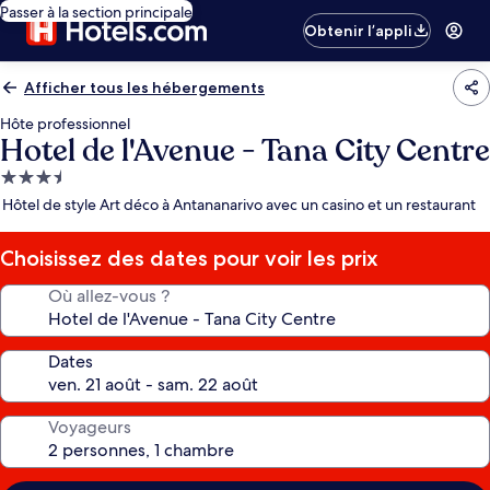
Passer à la section principale
Obtenir l’appli
Afficher tous les hébergements
Hôte professionnel
Hotel de l'Avenue - Tana City Centre
Hébergement
3.5 étoiles
Hôtel de style Art déco à Antananarivo avec un casino et un restaurant
Choisissez des dates pour voir les prix
Où allez-vous ?
Dates
Voyageurs