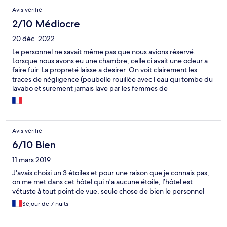
Avis vérifié
2/10 Médiocre
20 déc. 2022
Le personnel ne savait même pas que nous avions réservé.
Lorsque nous avons eu une chambre, celle ci avait une odeur a
faire fuir. La propreté laisse a desirer. On voit clairement les
traces de négligence (poubelle rouillée avec l eau qui tombe du
lavabo et surement jamais lave par les femmes de
menage,fauteuil avec traces de brulures de cigarette et j en
passe. La seule chose positive c est la presence d une
discotheque bar, d un casino et d un salon d esthetique dans le
meme hotel. D ailleurs, nous avons ete en discothèque
Avis vérifié
justement pour eviter de dormir dans la chambre. Fuyez ! Nous
avons ete prevenu et n avons pas ecoute. Evidemment nous n
6/10 Bien
avons passé qu une nuit.
11 mars 2019
J'avais choisi un 3 étoiles et pour une raison que je connais pas,
on me met dans cet hôtel qui n'a aucune étoile, l’hôtel est
vétuste à tout point de vue, seule chose de bien le personnel
Séjour de 7 nuits