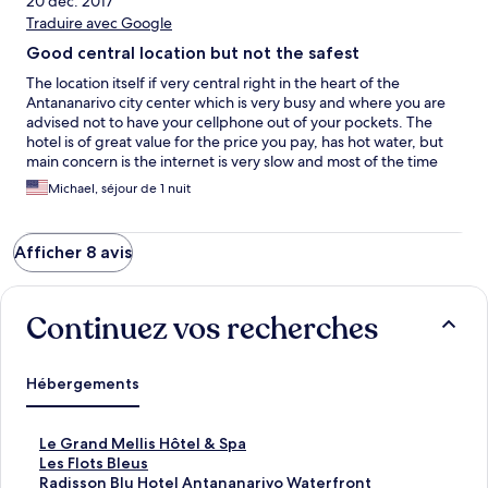
20 déc. 2017
Traduire avec Google
Good central location but not the safest
The location itself if very central right in the heart of the
Antananarivo city center which is very busy and where you are
advised not to have your cellphone out of your pockets. The
hotel is of great value for the price you pay, has hot water, but
main concern is the internet is very slow and most of the time
not working even in the main lobby. I would recommend this
Michael, séjour de 1 nuit
just for the time you need to see the city center. If staying in the
city longer, move to a safer, less busier, upscale part of town.
Afficher 8 avis
Continuez vos recherches
Hébergements
L
Le Grand Mellis Hôtel & Spa
i
L
Les Flots Bleus
e
i
L
Radisson Blu Hotel Antananarivo Waterfront