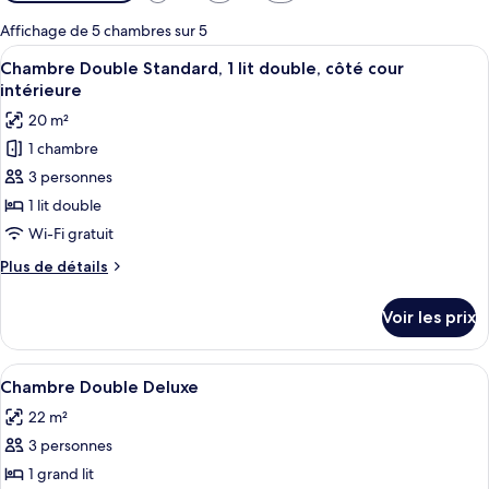
disponibles
pour
Affichage de 5 chambres sur 5
les
Afficher
Un lit bien fait, avec des oreillers bla
7
Chambre Double Standard, 1 lit double, côté cour
chambres
toutes
intérieure
les
20 m²
photos
1 chambre
pour
3 personnes
ce
type
1 lit double
de
Wi-Fi gratuit
chambre :
Plus
Plus de détails
Chambre
de
Double
détails
Voir les prix
sur
Standard,
le
1
type
Afficher
Une chambre d’hôtel avec un lit, une t
lit
9
de
Chambre Double Deluxe
toutes
chambre
double,
22 m²
Chambre
les
côté
Double
3 personnes
photos
cour
Standard,
pour
1 grand lit
intérieure
1