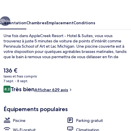
-
Hotel
cédent
Suivant
&
13+
Présentation
Chambres
Emplacement
Conditions
Suites
Une fois dans AppleCreek Resort - Hotel & Suites, vous vous
trouverez à juste 5 minutes de voiture de points d'intérêt comme
Peninsula School of Art et Lac Michigan. Une piscine couverte est à
votre disposition pour quelques agréables brasses matinales, tandis
que le bain à remous vous permettra de vous délasser en fin de
journée. Les autres voyageurs ne disent que du bien en ce qui
concerne le personnel attentionné.
Le
136 €
prix
taxes et frais compris
actuel
7 sept. - 8 sept.
Façade de l’hébergement
est
Avis
Très bien
8,2
Afficher 629 avis
de
8,2 sur 10
voyageurs
136 €.
Équipements populaires
Piscine
Parking gratuit
Wi-Fi gratuit
Climatisation