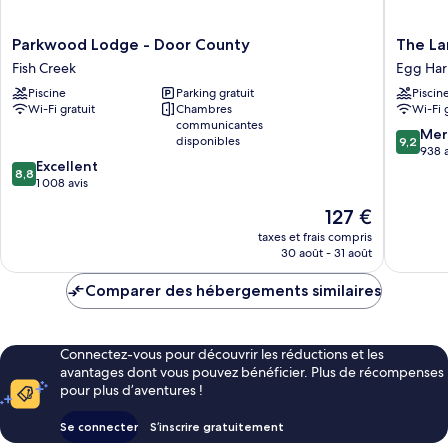
Parkwood
The
Parkwood Lodge - Door County
The La
Lodge
Landing
Fish Creek
Egg Har
-
Resort
Piscine
Parking gratuit
Piscin
Door
Egg
Wi-Fi gratuit
Chambres
Wi-Fi 
County
Harbor
communicantes
Fish
9.2
Mer
disponibles
9,2
Creek
sur
938 a
8.8
Excellent
10,
8,8
sur
1 008 avis
Merveill
10,
938 avis
Le
127 €
Excellent,
nouveau
1 008 avis
taxes et frais compris
prix
30 août - 31 août
est
de
Comparer des hébergements similaires
127 €
Connectez-vous pour découvrir les réductions et les
avantages dont vous pouvez bénéficier. Plus de récompenses
pour plus d’aventures !
Se connecter
S’inscrire gratuitement