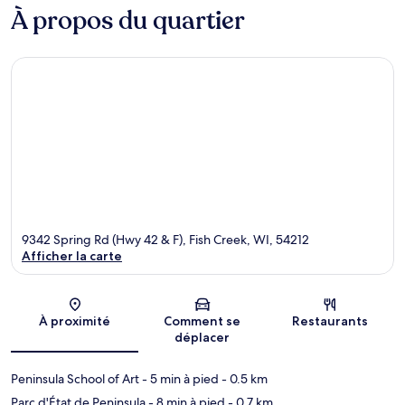
À propos du quartier
9342 Spring Rd (Hwy 42 & F), Fish Creek, WI, 54212
Afficher la carte
Carte
À proximité
Comment se
Restaurants
déplacer
Peninsula School of Art
- 5 min à pied
- 0.5 km
Parc d'État de Peninsula
- 8 min à pied
- 0.7 km