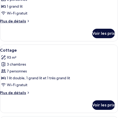
Miel,
ce
vue
1 grand lit
cour
type
Wi-Fi gratuit
intérieure
de
Plus
Plus de détails
chambre :
de
Suite,
détails
Voir les prix
sur
1
le
chambre
type
Afficher
Un salon comprenant un canapé, des fa
(Queen
1
de
Cottage
toutes
Bed
chambre
93 m²
Suite,
les
+
1
3 chambres
photos
Murhpy
chambre
pour
7 personnes
Bed)
(Queen
ce
Bed
1 lit double, 1 grand lit et 1 très grand lit
+
type
Wi-Fi gratuit
Murhpy
de
Bed)
Plus
Plus de détails
chambre :
de
Cottage
détails
Voir les prix
sur
le
type