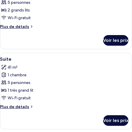
pour
5 personnes
grand
ce
lit
2 grands lits
(Economy)
type
Wi-Fi gratuit
de
Plus
Plus de détails
chambre :
de
Chambre
détails
Voir les prix
sur
Standard,
le
2
type
Afficher
Un salon avec une cheminée, un canapé,
grands
2
de
Suite
toutes
lits
chambre
41 m²
Chambre
les
Standard,
1 chambre
photos
2
pour
5 personnes
grands
ce
lits
1 très grand lit
type
Wi-Fi gratuit
de
Plus
Plus de détails
chambre :
de
Suite
détails
Voir les prix
sur
le