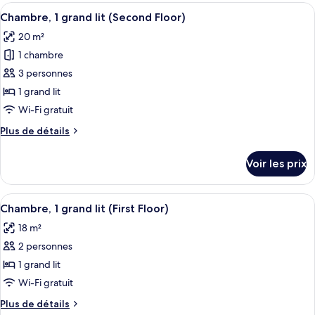
type
Afficher
Une chambre d’hôtel avec un grand lit
1
de
Chambre, 1 grand lit (Second Floor)
toutes
chambre
20 m²
Suite
les
1 chambre
photos
pour
3 personnes
ce
1 grand lit
type
Wi-Fi gratuit
de
Plus
Plus de détails
chambre :
de
Chambre,
détails
Voir les prix
sur
1
le
grand
type
Afficher
Une chambre d’hôtel avec un lit, un b
lit
1
de
Chambre, 1 grand lit (First Floor)
toutes
(Second
chambre
18 m²
Chambre,
les
Floor)
1
2 personnes
photos
grand
pour
1 grand lit
lit
ce
(Second
Wi-Fi gratuit
Floor)
type
Plus
Plus de détails
de