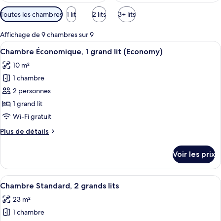
Filtres
Toutes les chambres
1 lit
2 lits
3+ lits
disponibles
pour
Affichage de 9 chambres sur 9
les
Afficher
Une chambre d’hôtel comprenant un li
1
Chambre Économique, 1 grand lit (Economy)
chambres
toutes
10 m²
les
1 chambre
photos
pour
2 personnes
ce
1 grand lit
type
Wi-Fi gratuit
de
Plus
Plus de détails
chambre :
de
Chambre
détails
Voir les prix
sur
Économique,
le
1
type
Afficher
Une chambre d’hôtel avec deux lits, u
grand
1
de
Chambre Standard, 2 grands lits
toutes
lit
chambre
23 m²
Chambre
les
(Economy)
Économique,
1 chambre
photos
1