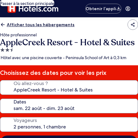
Passer à la section principale
Obtenir l’appli
Afficher tous les hébergements
Hôte professionnel
AppleCreek Resort - Hotel & Suites
Hébergement
2.5 étoiles
Hôtel avec une piscine couverte - Peninsula School of Art à 0,3 km
Choisissez des dates pour voir les prix
Où allez-vous ?
Dates
Voyageurs