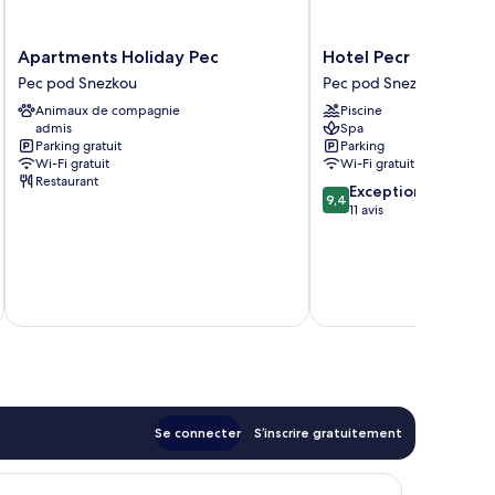
Apartments
Hotel
Apartments Holiday Pec
Hotel Pecr Deep
Holiday
Pecr
Pec pod Snezkou
Pec pod Snezkou
Pec
Deep
Animaux de compagnie
Piscine
Pec
Pec
admis
Spa
pod
pod
Parking gratuit
Parking
Snezkou
Snezkou
Wi-Fi gratuit
Wi-Fi gratuit
Restaurant
9.4
Exceptionnel
9,4
sur
11 avis
10,
Exceptionnel,
11 avis
u
Se connecter
S’inscrire gratuitement