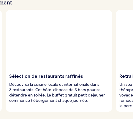
ement
Sélection de restaurants raffinés
Retra
Découvrez la cuisine locale et internationale dans
Un spa
3 restaurants. Cet hôtel dispose de 3 bars pour se
thérap
détendre en soirée. Le buffet gratuit petit déjeuner
voyageu
commence hébergement chaque journée.
remous,
le parc