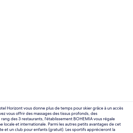
Salle de rem
Hotel Horizont vous donne plus de temps pour skier grâce à un accès
z vous offrir des massages des tissus profonds, des
 rang des 3 restaurants, l'établissement BOHEMIA vous régale
Aire de jeux 
ne locale et internationale. Parmi les autres petits avantages de cet
et un club pour enfants (gratuit). Les sportifs apprécieront la