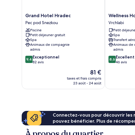
Grand
Wellness
Grand Hotel Hradec
Wellness H
Hotel
Hotel
Pec pod Snezkou
Vrchlabi
Hradec
Gendorf
Piscine
Petit déjeune
Pec
Vrchlabi
Petit déjeuner gratuit
Spa
pod
Spa
Transfert aér
Snezkou
Animaux de compagnie
Animaux de
admis
admis
9.4
8.6
Exceptionnel
Excellent
9,4
8,6
sur
sur
82 avis
46 avis
10,
10,
Le
81 €
Exceptionnel,
Excellent,
nouveau
82 avis
46 avis
taxes et frais compris
prix
23 août - 24 août
est
de
81 €
Connectez-vous pour découvrir les 
pouvez bénéficier. Plus de récompen
À propos du quartier