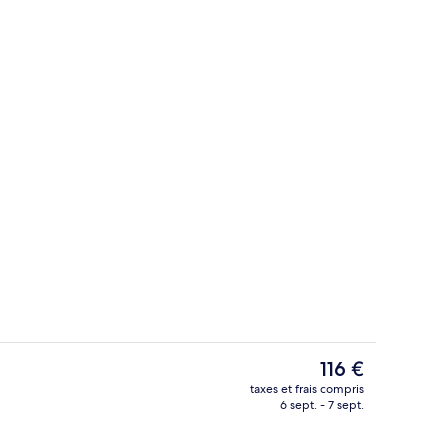
ise en forme
Piscine couverte, chaises longues
Le
116 €
prix
taxes et frais compris
actuel
6 sept. - 7 sept.
- extérieure
Réception
est
de