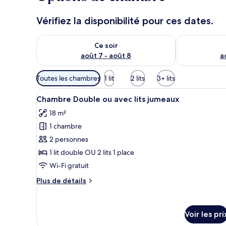
Vérifiez la disponibilité pour ces dates.
Vérifier la disponibilité pour ce soir août 7 - août 8
Vérifier la di
Ce soir
août 7 - août 8
a
Filtres
Toutes les chambres
1 lit
2 lits
3+ lits
disponibles
Afficher
Une chambre d’hôtel comprenant
pour
3
Chambre Double ou avec lits jumeaux
toutes
les
18 m²
les
chambres
1 chambre
photos
pour
2 personnes
ce
1 lit double OU 2 lits 1 place
type
Wi-Fi gratuit
de
Plus
Plus de détails
chambre :
de
Chambre
détails
sur
Double
Voir les pri
le
ou
type