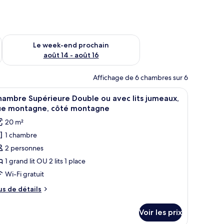
-end août 7 - août 9
Vérifier la disponibilité pour le week-end prochain août 14 - a
Le week-end prochain
août 14 - août 16
Affichage de 6 chambres sur 6
sur l’extérieur et un mini-bar.
 un bureau, une chaise, une petite table et une vue sur l’extérieur.
fficher
Une chambre d’hôtel comprenant un lit, un bur
4
ambre Supérieure Double ou avec lits jumeaux,
outes
ue montagne, côté montagne
s
20 m²
hotos
1 chambre
our
2 personnes
e
ype
1 grand lit OU 2 lits 1 place
e
Wi-Fi gratuit
hambre :
us
us de détails
hambre
e
upérieure
tails
Voir les prix
r
ouble