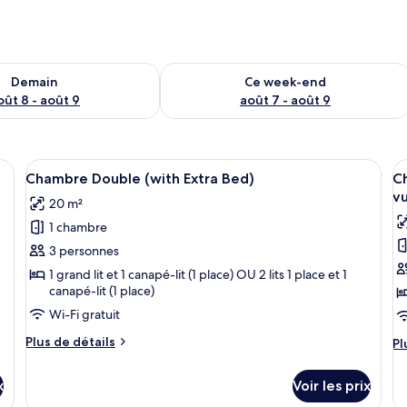
sponibilité pour demain août 8 - août 9
Vérifier la disponibilité pour ce week
Demain
Ce week-end
oût 8 - août 9
août 7 - août 9
 un lit, un bureau avec un ordinateur et des lunettes, une fenêtre donnant 
Afficher
Une chambre d’hôtel comprenant un lit,
A
3
Chambre Double (with Extra Bed)
Ch
toutes
t
v
20 m²
les
le
1 chambre
photos
p
pour
p
3 personnes
ce
c
1 grand lit et 1 canapé-lit (1 place) OU 2 lits 1 place et 1
canapé-lit (1 place)
type
t
de
d
Wi-Fi gratuit
chambre :
c
Plus
Plus de détails
Pl
Pl
Chambre
C
de
d
détails
Double
S
dé
x
Voir les prix
sur
su
(with
D
le