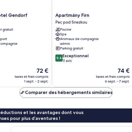
intérieure,
rez-
de-
Apartmány
otel Gendorf
Apartmány Firn
chaussée
Firn
Pec pod Snezkou
Pec
r gratuit
Piscine
pod
Spa
Snezkou
oport
Animaux de compagnie
 compagnie
admis
Parking gratuit
9.4
Exceptionnel
9,4
sur
11 avis
10,
Le
Le
72 €
74 €
Exceptionnel,
nouveau
nouvea
11 avis
taxes et frais compris
taxes et frais compris
prix
prix
1 sept. - 2 sept.
6 sept. - 7 sept.
est
est
de
de
Comparer des hébergements similaires
72 €
74 €
réductions et les avantages dont vous
ses pour plus d’aventures !