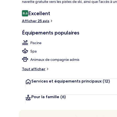
navette gratuite vers les pistes de ski, ainsi que l'accès à u
Avis
Excellent
8,6
8,6 sur 10
voyageurs
Afficher 25 avis
3 bars, bar sp
Équipements populaires
Piscine
Spa
Animaux de compagnie admis
Tout afficher
Services et équipements principaux
(12)
Pour la famille
(6)