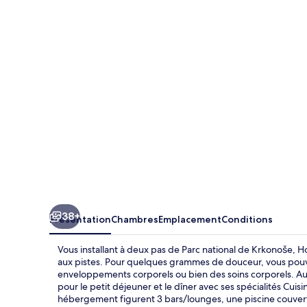
Horizont
38+
Présentation
Chambres
Emplacement
Conditions
Vous installant à deux pas de Parc national de Krkonoše, 
aux pistes. Pour quelques grammes de douceur, vous pouve
enveloppements corporels ou bien des soins corporels. Au
pour le petit déjeuner et le dîner avec ses spécialités Cuisi
hébergement figurent 3 bars/lounges, une piscine couverte 