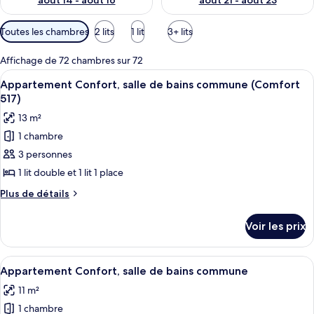
août 14 - août 16
août 21 - août 23
Filtres
Toutes les chambres
2 lits
1 lit
3+ lits
disponibles
pour
Affichage de 72 chambres sur 72
les
Afficher
Une petite chambre avec un lit superpo
1
Appartement Confort, salle de bains commune (Comfort
chambres
toutes
517)
les
13 m²
photos
1 chambre
pour
3 personnes
ce
type
1 lit double et 1 lit 1 place
de
Plus
Plus de détails
chambre :
de
détails
Appartement
Voir les prix
sur
Confort,
le
salle
type
Afficher
Une pièce de taille modeste comprenant
7
de
de
Appartement Confort, salle de bains commune
toutes
chambre
bains
11 m²
Appartement
les
commune
Confort,
1 chambre
photos