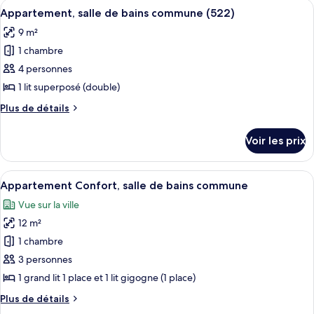
Afficher
Un lit superposé avec une literie à mot
de
2
de
Appartement, salle de bains commune (522)
toutes
chambre
bains
9 m²
Chambre,
les
privée
salle
1 chambre
photos
((630)
de
pour
4 personnes
Private
bains
ce
privée
1 lit superposé (double)
Room)
((630)
type
Plus
Plus de détails
Private
de
de
Room)
chambre :
détails
Voir les prix
sur
Appartement,
le
salle
type
Afficher
Une pièce avec un mur en briques, un l
de
7
de
Appartement Confort, salle de bains commune
toutes
chambre
bains
Vue sur la ville
Appartement,
les
commune
salle
12 m²
photos
(522)
de
pour
1 chambre
bains
ce
commune
3 personnes
(522)
type
1 grand lit 1 place et 1 lit gigogne (1 place)
de
Plus
Plus de détails
chambre :
de