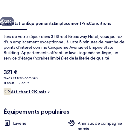
Broadway
Hotel
cédent
Suivant
250+
Présentation
Équipements
Emplacement
Prix
Conditions
Lors de votre séjour dans 31 Street Broadway Hotel, vous jouirez
d'un emplacement exceptionnel, à juste 5 minutes de marche de
points d'intérêt comme Cinquième Avenue et Empire State
Building. Appartements offrent un lave-linge/sèche-linge, un
service d'étage (horaires limités) et de la literie de qualité
supérieure. La présentation générale et l'emplacement remportent
un franc succès auprès des autres voyageurs. Les transports publics
Le
321 €
se situent à une courte distance à pied : Station de métro 28th
prix
taxes et frais compris
Street (Broadway) est à 4 min et Station de 34th Street - Herald
actuel
11 août - 12 août
Square, à 4 min.
Entrée de l’hébergement
est
Avis
5,6
Afficher 1 219 avis
de
5,6 sur 10
voyageurs
321 €.
Équipements populaires
Laverie
Animaux de compagnie
admis