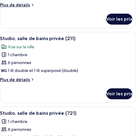
type
Plus
Plus de détails
de
de
chambre :
détails
Voir les prix
sur
Studio,
le
salle
type
Afficher
Une pièce de taille modeste avec un mu
de
3
de
Studio, salle de bains privée (211)
toutes
chambre
bains
Vue sur la ville
Studio,
les
privée
salle
1 chambre
photos
(311)
de
pour
6 personnes
bains
ce
privée
1 lit double et 1 lit superposé (double)
(311)
type
Plus
Plus de détails
de
de
chambre :
détails
Voir les prix
sur
Studio,
le
salle
type
Afficher
Une chambre avec un lit superposé, un
de
1
de
Studio, salle de bains privée (721)
toutes
chambre
bains
1 chambre
Studio,
les
privée
salle
6 personnes
photos
(211)
de