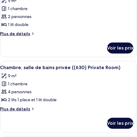
9 m²
Appartement,
les
bains
salle
1 chambre
photos
commune
de
pour
2 personnes
bains
(813)
ce
commune
1 lit double
(813)
type
Plus
Plus de détails
de
de
chambre :
détails
Voir les prix
sur
Chambre,
le
salle
type
Afficher
Une petite pièce comprenant un lit, un
de
7
de
Chambre, salle de bains privée ((630) Private Room)
toutes
chambre
bains
9 m²
Chambre,
les
commune
salle
1 chambre
photos
(528)
de
pour
4 personnes
bains
ce
commune
2 lits 1 place et 1 lit double
(528)
type
Plus
Plus de détails
de
de
chambre :
détails
Voir les prix
sur
Chambre,
le
salle
type