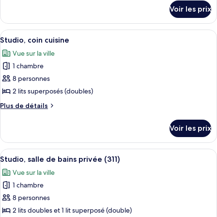
détails
de
Voir les prix
sur
chambre :
le
Studio,
type
Afficher
Une pièce avec deux lits superposés, u
1
salle
de
Studio, coin cuisine
toutes
chambre
de
Vue sur la ville
Studio,
les
bains
salle
1 chambre
photos
privée
de
pour
8 personnes
bains
ce
privée
2 lits superposés (doubles)
type
Plus
Plus de détails
de
de
chambre :
détails
Voir les prix
sur
Studio,
le
coin
type
Afficher
Une chambre avec deux lits, un lit sup
cuisine
13
de
Studio, salle de bains privée (311)
toutes
chambre
Vue sur la ville
Studio,
les
coin
1 chambre
photos
cuisine
pour
8 personnes
ce
2 lits doubles et 1 lit superposé (double)