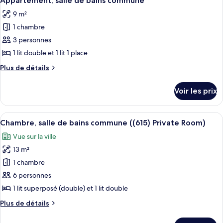
Appartement, salle de bains commune
toutes
commune
chambre
9 m²
Chambre,
les
(418)
salle
1 chambre
photos
Private
de
pour
3 personnes
Room)
bains
ce
commune
1 lit double et 1 lit 1 place
(418)
type
Plus
Plus de détails
Private
de
de
Room)
chambre :
détails
Voir les prix
sur
Appartement,
le
salle
type
Afficher
Une chambre d’hôtel compacte, dotée d
de
4
de
Chambre, salle de bains commune ((615) Private Room)
toutes
chambre
bains
Vue sur la ville
Appartement,
les
commune
salle
13 m²
photos
de
pour
1 chambre
bains
ce
commune
6 personnes
type
1 lit superposé (double) et 1 lit double
de
Plus
Plus de détails
chambre :
de
Chambre,
détails