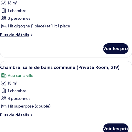
salle
13 m²
photos
de
pour
1 chambre
bains
ce
commune
3 personnes
type
1 lit gigogne (1 place) et 1 lit 1 place
de
Plus
Plus de détails
chambre :
de
Chambre,
détails
Voir les prix
sur
salle
le
de
type
Afficher
Une petite cuisine équipée d’un micro-
bains
1
de
Chambre, salle de bains commune (Private Room, 219)
toutes
commune
chambre
Vue sur la ville
Chambre,
les
(213
salle
13 m²
photos
Private
de
pour
1 chambre
Room,
bains
ce
commune
213)
4 personnes
(213
type
1 lit superposé (double)
Private
de
Room,
Plus
Plus de détails
chambre :
213)
de
Chambre,
détails
Voir les prix
sur
salle