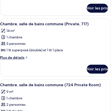
de
de
Room)
chambre :
détails
Voir les prix
sur
Appartement
le
(Private,
type
Afficher
Un lit superposé avec un téléviseur fix
common
1
de
Chambre, salle de bains commune (Private, 717)
toutes
chambre
Bath
14 m²
Appartement
les
676)
(Private,
1 chambre
photos
common
pour
5 personnes
Bath
ce
676)
1 lit superposé (double) et 1 lit 1 place
type
Plus
Plus de détails
de
de
chambre :
détails
Voir les prix
sur
Chambre,
le
salle
type
Afficher
Une pièce compacte comprenant deux li
de
7
de
Chambre, salle de bains commune (724 Private Room)
toutes
chambre
bains
9 m²
Chambre,
les
commune
salle
1 chambre
photos
(Private,
de
pour
2 personnes
717)
bains
ce
commune