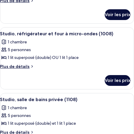
Plus
Plus de détails
(235)
type
de
détails
de
Voir les prix
sur
chambre :
le
Studio,
type
Afficher
Une petite cuisine équipée d’un évier,
1
salle
de
Studio, réfrigérateur et four à micro-ondes (1008)
toutes
chambre
de
1 chambre
Studio,
les
bains
salle
5 personnes
photos
privée
de
pour
1 lit superposé (double) OU 1 lit 1 place
bains
(409)
ce
privée
Plus
Plus de détails
(409)
type
de
détails
de
Voir les prix
sur
chambre :
le
Studio,
type
Afficher
Une chambre de dortoir avec des lits s
4
réfrigérateur
de
Studio, salle de bains privée (1108)
toutes
chambre
et
1 chambre
Studio,
les
four
réfrigérateur
5 personnes
photos
à
et
pour
1 lit superposé (double) et 1 lit 1 place
four
micro-
ce
à
Plus
Plus de détails
ondes