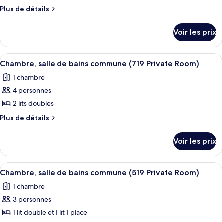
ce
Plus
Plus de détails
type
de
détails
de
Voir les prix
sur
chambre :
le
Chambre,
type
Afficher
Une chambre de taille modeste, compren
6
salle
de
Chambre, salle de bains commune (719 Private Room)
toutes
chambre
de
1 chambre
Chambre,
les
bains
salle
4 personnes
photos
commune
de
pour
2 lits doubles
bains
(513
ce
commune
Plus
Plus de détails
Private
(513
type
de
Room)
Private
détails
de
Voir les prix
Room)
sur
chambre :
le
Chambre,
type
Afficher
Une chambre de taille modeste, équipée
5
salle
de
Chambre, salle de bains commune (519 Private Room)
toutes
chambre
de
1 chambre
Chambre,
les
bains
salle
3 personnes
photos
commune
de
pour
1 lit double et 1 lit 1 place
bains
(719