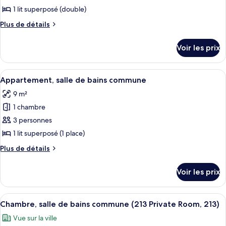
ce
privée
1 lit superposé (double)
(640)
type
Plus
Plus de détails
de
de
chambre :
détails
Voir les prix
sur
Appartement
le
Confort,
type
Afficher
Une cuisine compacte avec des meubles 
salle
2
de
Appartement, salle de bains commune
toutes
chambre
de
9 m²
Appartement
les
bains
Confort,
1 chambre
photos
commune
salle
pour
3 personnes
de
ce
bains
1 lit superposé (1 place)
commune
type
Plus
Plus de détails
de
de
chambre :
détails
Voir les prix
sur
Appartement,
le
salle
type
Afficher
Une petite pièce compacte comprenant d
de
2
de
Chambre, salle de bains commune (213 Private Room, 213)
toutes
chambre
bains
Vue sur la ville
Appartement,
les
commune