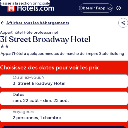
Passer à la section principale
Obtenir l’appli
Afficher tous les hébergements
Appart’hôtel
·
Hôte professionnel
31 Street Broadway Hotel
Hébergement
2.0 étoiles
Appart'hôtel à quelques minutes de marche de Empire State Building
Choisissez des dates pour voir les prix
Où allez-vous ?
Dates
Voyageurs