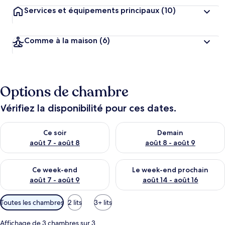
Services et équipements principaux
(10)
Comme à la maison
(6)
Options de chambre
Vérifiez la disponibilité pour ces dates.
Vérifier la disponibilité pour ce soir août 7 - août 8
Vérifier la disponibilité pour 
Ce soir
Demain
août 7 - août 8
août 8 - août 9
Vérifier la disponibilité pour ce week-end août 7 - août 9
Vérifier la disponibilité pour 
Ce week-end
Le week-end prochain
août 7 - août 9
août 14 - août 16
Filtres
Toutes les chambres
2 lits
3+ lits
disponibles
pour
Affichage de 3 chambres sur 3