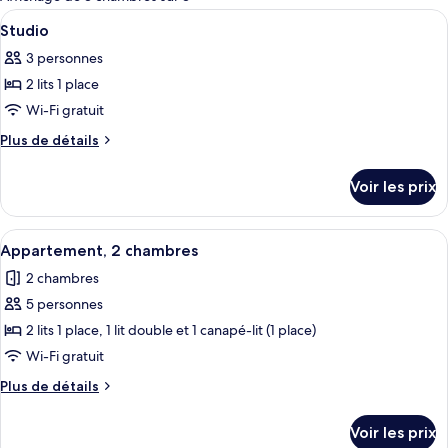
les
Afficher
Chambres insonorisées, Wi-Fi gratuit
3
Studio
chambres
toutes
3 personnes
les
2 lits 1 place
photos
pour
Wi-Fi gratuit
ce
Plus
Plus de détails
type
de
détails
de
Voir les prix
sur
chambre :
le
Studio
type
Afficher
Chambres insonorisées, Wi-Fi gratuit
3
de
Appartement, 2 chambres
toutes
chambre
2 chambres
Studio
les
5 personnes
photos
pour
2 lits 1 place, 1 lit double et 1 canapé-lit (1 place)
ce
Wi-Fi gratuit
type
Plus
Plus de détails
de
de
chambre :
détails
Voir les prix
sur
Appartement,