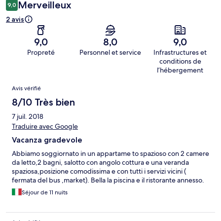
Merveilleux
9,0
2 avis
9,0
8,0
9,0
Propreté
Personnel et service
Infrastructures et
conditions de
l’hébergement
Avis
Avis vérifié
8/10 Très bien
7 juil. 2018
Traduire avec Google
Vacanza gradevole
Abbiamo soggiornato in un appartame to spazioso con 2 camere
da letto,2 bagni, salotto con angolo cottura e una veranda
spaziosa,posizione comodissima e con tutti i servizi vicini (
fermata del bus ,market). Bella la piscina e il ristorante annesso.
Séjour de 11 nuits