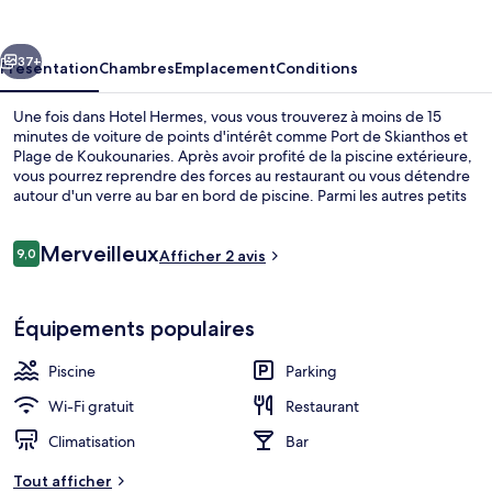
cédent
Suivant
37+
Présentation
Chambres
Emplacement
Conditions
Une fois dans Hotel Hermes, vous vous trouverez à moins de 15
minutes de voiture de points d'intérêt comme Port de Skianthos et
Plage de Koukounaries. Après avoir profité de la piscine extérieure,
vous pourrez reprendre des forces au restaurant ou vous détendre
autour d'un verre au bar en bord de piscine. Parmi les autres petits
avantages de cet hébergement figurent une piscine pour enfants
et une terrasse.
Avis
Merveilleux
9,0
Afficher 2 avis
9,0 sur 10
voyageurs
Vue depuis l’hébergement
Équipements populaires
Piscine
Parking
Wi-Fi gratuit
Restaurant
Climatisation
Bar
Tout afficher