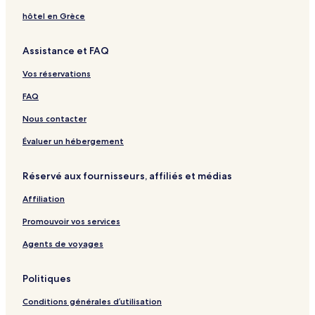
p
H
p
H
t
k
r
a
O
a
o
o
i
f
hôtel en Grèce
S
r
t
n
a
o
V
t
e
H
t
Assistance et FAQ
I
m
l
o
h
E
e
-
t
o
Vos réservations
W
n
A
e
s
t
d
l
FAQ
s
u
l
Nous contacter
t
s
Évaluer un hébergement
O
n
Réservé aux fournisseurs, affiliés et médias
l
y
Affiliation
Promouvoir vos services
Agents de voyages
Politiques
Conditions générales d’utilisation