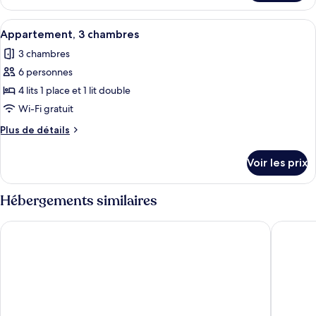
le
2
type
Afficher
Chambres insonorisées, Wi-Fi gratuit
chambres
3
de
Appartement, 3 chambres
toutes
chambre
3 chambres
Appartement,
les
2
6 personnes
photos
chambres
pour
4 lits 1 place et 1 lit double
ce
Wi-Fi gratuit
type
Plus
Plus de détails
de
de
chambre :
détails
Voir les prix
sur
Appartement,
le
3
type
Hébergements similaires
chambres
de
chambre
Anamar Skiathos Hotel
Core Lux
Appartement,
3
chambres