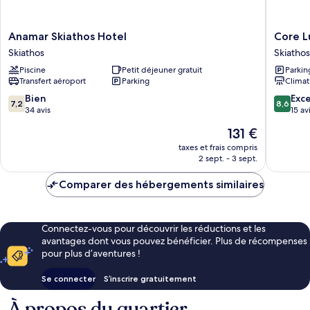
Anamar
Core
Anamar Skiathos Hotel
Core L
Skiathos
Luxury
Skiathos
Skiathos
Hotel
Suites
Piscine
Petit déjeuner gratuit
Parkin
Skiathos
Skiathos
Transfert aéroport
Parking
Climat
7.2
8.6
Bien
Exce
7,2
8,6
sur
sur
34 avis
15 av
10,
10,
Le
131 €
Bien,
Excellen
nouveau
34 avis
15 avis
taxes et frais compris
prix
2 sept. - 3 sept.
est
de
Comparer des hébergements similaires
131 €
Connectez-vous pour découvrir les réductions et les
avantages dont vous pouvez bénéficier. Plus de récompenses
pour plus d’aventures !
Se connecter
S’inscrire gratuitement
À propos du quartier