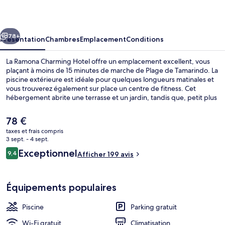
Charming
Hotel
cédent
Suivant
78+
Présentation
Chambres
Emplacement
Conditions
La Ramona Charming Hotel offre un emplacement excellent, vous
plaçant à moins de 15 minutes de marche de Plage de Tamarindo. La
piscine extérieure est idéale pour quelques longueurs matinales et
vous trouverez également sur place un centre de fitness. Cet
hébergement abrite une terrasse et un jardin, tandis que, petit plus
pratique, les chambres bénéficient d'un sèche-linge et un
réfrigérateur. Les autres voyageurs sont enchantés par le personnel
Le
78 €
attentionné et l'accès facile à pied.
prix
taxes et frais compris
actuel
3 sept. - 4 sept.
Piscine extérieure, chaises longues
est
Avis
Exceptionnel
9,4
Afficher 199 avis
de
9,4 sur 10
voyageurs
78 €.
Équipements populaires
Piscine
Parking gratuit
Wi-Fi gratuit
Climatisation