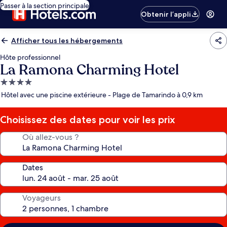
Passer à la section principale
Obtenir l’appli
Afficher tous les hébergements
Hôte professionnel
La Ramona Charming Hotel
Hébergement
4.0 étoiles
Hôtel avec une piscine extérieure - Plage de Tamarindo à 0,9 km
Choisissez des dates pour voir les prix
Où allez-vous ?
Dates
Voyageurs