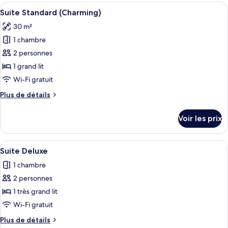
type
Afficher
Une chambre moderne avec un lit, un l
6
de
Suite Standard (Charming)
toutes
chambre
30 m²
Suite
les
Familiale
1 chambre
photos
pour
2 personnes
ce
1 grand lit
type
Wi-Fi gratuit
de
Plus
Plus de détails
chambre :
de
Suite
détails
Voir les prix
sur
Standard
le
(Charming)
type
Afficher
Un espace bien-être comprenant une g
11
de
Suite Deluxe
toutes
chambre
1 chambre
Suite
les
Standard
2 personnes
photos
(Charming)
pour
1 très grand lit
ce
Wi-Fi gratuit
type
Plus
Plus de détails
de