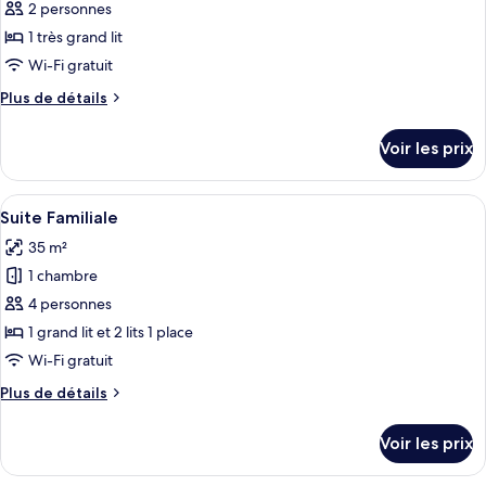
pour
2 personnes
ce
1 très grand lit
type
Wi-Fi gratuit
de
Plus
Plus de détails
chambre :
de
Chambre
détails
Voir les prix
sur
Premium
le
type
Afficher
Une chambre moderne avec un grand lit
9
de
Suite Familiale
toutes
chambre
35 m²
Chambre
les
Premium
1 chambre
photos
pour
4 personnes
ce
1 grand lit et 2 lits 1 place
type
Wi-Fi gratuit
de
Plus
Plus de détails
chambre :
de
Suite
détails
Voir les prix
sur
Familiale
le