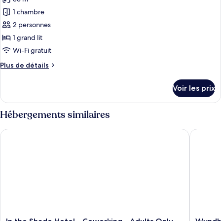
photos
pour
1 chambre
ce
2 personnes
type
1 grand lit
de
Wi-Fi gratuit
chambre :
Plus
Plus de détails
Chambre
de
Double
détails
Voir les prix
Affaires
sur
le
type
Hébergements similaires
de
chambre
In the Shade Hotel - Coworking - Adults Only
Wyndham
Chambre
Double
Affaires
In
Wyndh