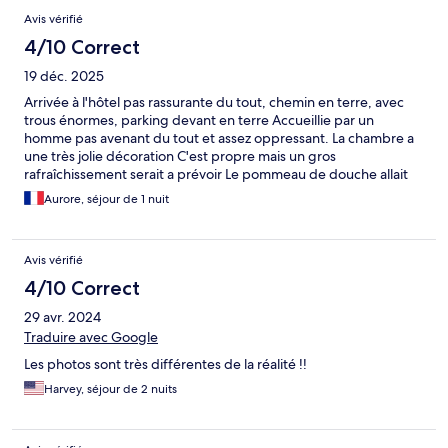
Avis vérifié
4/10 Correct
19 déc. 2025
Arrivée à l'hôtel pas rassurante du tout, chemin en terre, avec
trous énormes, parking devant en terre Accueillie par un
homme pas avenant du tout et assez oppressant. La chambre a
une très jolie décoration C'est propre mais un gros
rafraîchissement serait a prévoir Le pommeau de douche allait
dans tous les sens car trous bouchés Aucune insonorisation Une
Aurore, séjour de 1 nuit
porte vitrée cassée Un systeme de fermeture pas optimal Un
p'tit déjeuner trop tardif , 8h , Literie confortable Petit déjeuner
bon Seulement du café , pas de thé
Avis vérifié
4/10 Correct
29 avr. 2024
Traduire avec Google
Les photos sont très différentes de la réalité !!
Harvey, séjour de 2 nuits