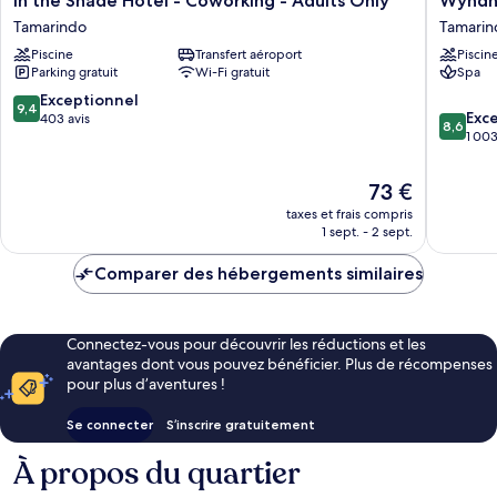
In the Shade Hotel - Coworking - Adults Only
Wyndh
the
Tamarin
Tamarindo
Tamarin
Shade
Tamarin
Piscine
Transfert aéroport
Piscin
Hotel
Parking gratuit
Wi-Fi gratuit
Spa
-
Coworking
9.4
Exceptionnel
9,4
8.6
-
Exce
sur
403 avis
8,6
sur
Adults
1 003
10,
10,
Only
Exceptionnel,
Excellen
Tamarindo
403 avis
Le
73 €
1 003 av
nouveau
taxes et frais compris
prix
1 sept. - 2 sept.
est
de
Comparer des hébergements similaires
73 €
Connectez-vous pour découvrir les réductions et les
avantages dont vous pouvez bénéficier. Plus de récompenses
pour plus d’aventures !
Se connecter
S’inscrire gratuitement
À propos du quartier