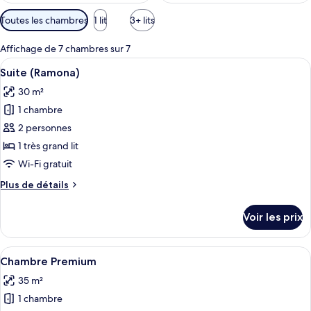
Filtres
Toutes les chambres
1 lit
3+ lits
disponibles
pour
Affichage de 7 chambres sur 7
les
Afficher
Une chambre moderne avec un grand lit
7
Suite (Ramona)
chambres
toutes
30 m²
les
1 chambre
photos
pour
2 personnes
ce
1 très grand lit
type
Wi-Fi gratuit
de
Plus
Plus de détails
chambre :
de
Suite
détails
Voir les prix
sur
(Ramona)
le
type
Afficher
Une chambre moderne avec un grand lit
8
de
Chambre Premium
toutes
chambre
35 m²
Suite
les
(Ramona)
1 chambre
photos