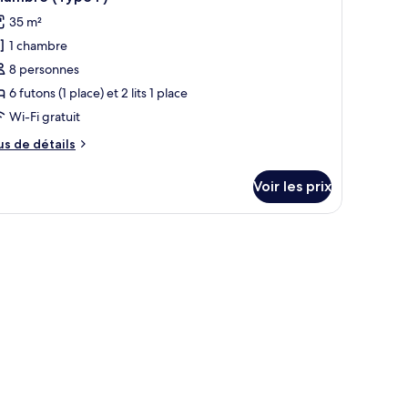
outes
hambre
35 m²
hambre
s
ype
1 chambre
hotos
our
8 personnes
e
6 futons (1 place) et 2 lits 1 place
ype
Wi-Fi gratuit
e
us
us de détails
hambre :
e
hambre
tails
Voir les prix
r
Type
pe
cran plat et un grand miroir au mur.
e
hambre
hambre
ype