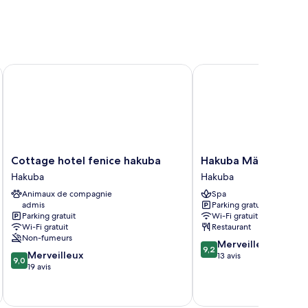
Cottage hotel fenice hakuba
Hakuba Märchen Hous
Cottage
Hakuba
Cottage hotel fenice hakuba
Hakuba Märchen Ho
hotel
Märchen
Hakuba
Hakuba
fenice
House
Animaux de compagnie
Spa
hakuba
Hakuba
admis
Parking gratuit
Hakuba
Parking gratuit
Wi-Fi gratuit
Wi-Fi gratuit
Restaurant
Non-fumeurs
9.2
Merveilleux
9,2
9.0
Merveilleux
sur
13 avis
9,0
sur
19 avis
10,
10,
Merveilleux,
Merveilleux,
13 avis
19 avis