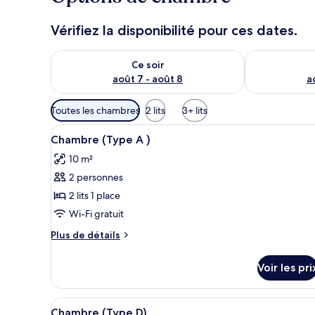
Vérifiez la disponibilité pour ces dates.
Vérifier la disponibilité pour ce soir août 7 - août 8
Vérifier la di
Ce soir
août 7 - août 8
a
Filtres
Toutes les chambres
2 lits
3+ lits
disponibles
Afficher
Une chambre d’hôtel avec deux 
pour
4
Chambre (Type A )
toutes
les
10 m²
les
chambres
2 personnes
photos
pour
2 lits 1 place
ce
Wi-Fi gratuit
type
Plus
Plus de détails
de
de
chambre :
détails
Voir les pri
sur
Chambre
le
(Type
type
Afficher
Une pièce de style japonais tra
A
6
de
Chambre (Type D)