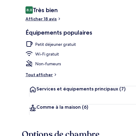
Avis
Très bien
8,0
8,0 sur 10
voyageurs
Afficher 18 avis
Spa
Équipements populaires
Petit déjeuner gratuit
Wi-Fi gratuit
Non-fumeurs
Tout afficher
Services et équipements principaux
(7)
Comme à la maison
(6)
Options de chambre