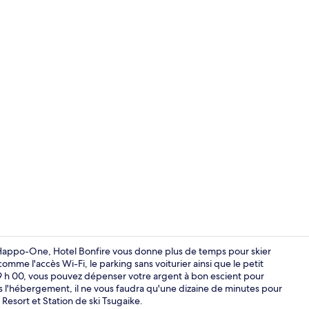
Spa
 Happo-One, Hotel Bonfire vous donne plus de temps pour skier
comme l'accès Wi-Fi, le parking sans voiturier ainsi que le petit
 09 h 00, vous pouvez dépenser votre argent à bon escient pour
Extérieur
is l'hébergement, il ne vous faudra qu'une dizaine de minutes pour
Resort et Station de ski Tsugaike.