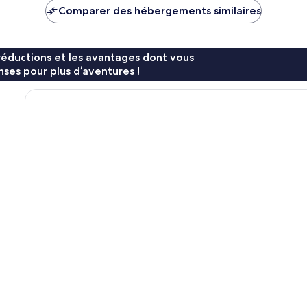
est
Comparer des hébergements similaires
de
72 €
réductions et les avantages dont vous
ses pour plus d’aventures !