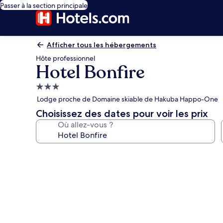
Passer à la section principale
Afficher tous les hébergements
Hôte professionnel
Hotel Bonfire
Hébergement
3.0 étoiles
Lodge proche de Domaine skiable de Hakuba Happo-One
Choisissez des dates pour voir les prix
Où allez-vous ?
Galerie
photos
de
l’hébergement
Hotel