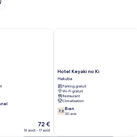
x
Hotel Keyaki no Ki
Hotel
Hotel Keyaki no Ki
Keyaki
Hakuba
no
it
Parking gratuit
Ki
Wi-Fi gratuit
Hakuba
s
Restaurant
Climatisation
nnel
7.2
Bien
7,2
sur
30 avis
10,
Le
72 €
Bien,
nouveau
30 avis
16 août - 17 août
prix