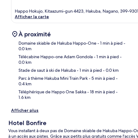
Happo Hokujo, Kitaazumi-gun 4423, Hakuba, Nagano, 399-930
Afficher la carte
À proximité
Domaine skiable de Hakuba Happo-One
- 1 min à pied
-
0.0 km
Télécabine Happo-one Adam Gondola
- 1 min à pied
-
Car
0.0 km
Stade de saut à ski de Hakuba
- 1 min à pied
- 0.0 km
Parc à thème Hakuba Mini Train Park
- 5 min à pied
-
0.4 km
Téléphérique de Happo One Sakka
- 18 min à pied
-
1.6 km
Afficher plus
Hotel Bonfire
Vous installant à deux pas de Domaine skiable de Hakuba Happo-On
à un accès aux pistes. Grâce aux petits plus gratuits comme l'accès Wi