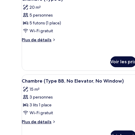
toutes
chambre
)
20 m²
Chambre
les
(Type
5 personnes
photos
A
pour
5 futons (1 place)
)
ce
Wi-Fi gratuit
type
Plus
Plus de détails
de
de
chambre :
détails
sur
Chambre
le
Voir les pri
(Type
type
D)
de
Afficher
Une chambre d’hôtel avec deux 
chambre
3
Chambre (Type BB, No Elevator, No Window)
Chambre
toutes
(Type
15 m²
les
D)
3 personnes
photos
pour
3 lits 1 place
ce
Wi-Fi gratuit
type
Plus
Plus de détails
de
de
chambre :
détails