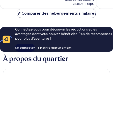
prix
31 août - 1 sept.
11 avis
est
de
Comparer des hébergements similaires
243 €
Connectez-vous pour découvrir les réductions et les
avantages dont vous pouvez bénéficier. Plus de récompenses
pour plus d’aventures !
Se connecter
S’inscrire gratuitement
À propos du quartier