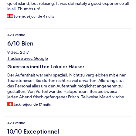
quiet island, but relaxing. It was definately a good experience all
in all. Thumbs up!
Solene, séjour de 4 nuits
Avis vérifié
6/10 Bien
9 déc. 2017
Traduire avec Google
Guestaus inmitten Lokaler Häuser
Der Aufenthalt war sehr speziell. Nicht zu vergleichen mit einer
Touristeninsel. Sie dürfen nicht zu viel erwarten. Allerdings tut
das Personal alles um den Aufenthalt möglichst angenehm zu
gestalten. Von Vorteil war die Halbpension. Beispielsweise
jeden Abend frisch gefangener Frisch. Teilweise Maledivische
Küche. Entweder man mag es oder nicht. Die" Restaurants
Jack, séjour de 17 nuits
"wenn man es so nennen darf, erbärmlich. Die Auswahl sehr
bescheiden. Kurz unter dem Hund. Nochmals vergessen Sie
einen vergleich zu einer reinen Touristeninsel. Ich habe es mit
Avis vérifié
Absicht so gewählt. Es gab Leute die sind nach 2 Tagen wieder
abgereist sind. Meinerseits waren die Kontakte zur Bevölkerung
10/10 Exceptionnel
positiv .Allg. sind alle sehr hilfsbereit ,was man in ganz