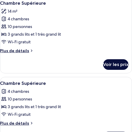
1
Chambre Supérieure
toutes
14 m²
les
4 chambres
photos
pour
10 personnes
ce
3 grands lits et 1 très grand lit
type
Wi-Fi gratuit
de
Plus
Plus de détails
chambre :
de
Chambre
détails
Voir les prix
sur
Supérieure
le
type
Afficher
Une chambre à coucher avec un lit, des
1
de
Chambre Supérieure
toutes
chambre
4 chambres
Chambre
les
Supérieure
10 personnes
photos
pour
3 grands lits et 1 très grand lit
ce
Wi-Fi gratuit
type
Plus
Plus de détails
de
de