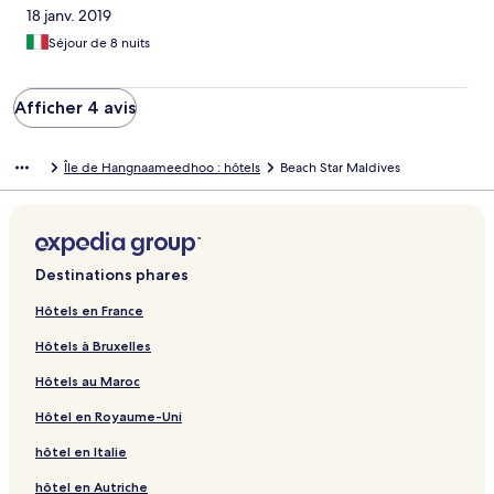
18 janv. 2019
Malediven so erlebt. Zur Insel selbst: Einerseits waren saubere
Orte andere wiederum zugemüllt. Aus dem Wasser habe ich
Séjour de 8 nuits
beim Hausriff einiges Plastik rausgeholt. Offenbar stört es nicht
wenn das besonders im Hafen herumschwimmt. Punkto
Sauberkeit eher gemischt. Auf einer Touristeninsel schlicht nicht
Afficher 4 avis
denkbar., .. .
Île de Hangnaameedhoo : hôtels
Beach Star Maldives
Destinations phares
Hôtels en France
Hôtels à Bruxelles
Hôtels au Maroc
Hôtel en Royaume-Uni
hôtel en Italie
hôtel en Autriche