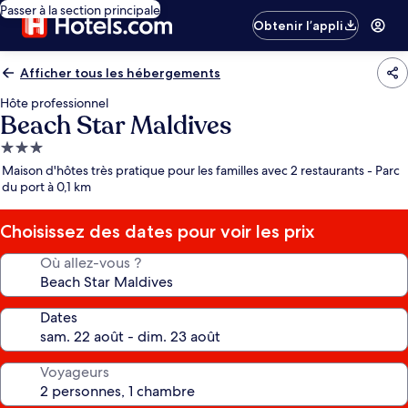
Passer à la section principale
Obtenir l’appli
Afficher tous les hébergements
Hôte professionnel
Beach Star Maldives
Hébergement
3.0 étoiles
Maison d'hôtes très pratique pour les familles avec 2 restaurants - Parc
du port à 0,1 km
Choisissez des dates pour voir les prix
Où allez-vous ?
Dates
Voyageurs