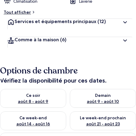
Climatisation
Laverie
Tout afficher
Services et équipements principaux
(12)
Comme à la maison
(6)
Options de chambre
Vérifiez la disponibilité pour ces dates.
Vérifier la disponibilité pour ce soir août 8 - août 9
Vérifier la disponibilité pour 
Ce soir
Demain
août 8 - août 9
août 9 - août 10
Vérifier la disponibilité pour ce week-end août 14 - août 16
Vérifier la disponibilité pour
Ce week-end
Le week-end prochain
août 14 - août 16
août 21 - août 23
Afficher
Une chambre d’hôtel avec un lit en boi