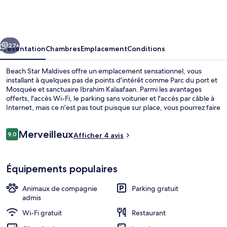
Star
Maldives
cédent
Suivant
27+
Présentation
Chambres
Emplacement
Conditions
Beach Star Maldives offre un emplacement sensationnel, vous
installant à quelques pas de points d'intérêt comme Parc du port et
Mosquée et sanctuaire Ibrahim Kalaafaan. Parmi les avantages
offerts, l'accès Wi-Fi, le parking sans voiturier et l'accès par câble à
Internet, mais ce n'est pas tout puisque sur place, vous pourrez faire
de la plongée sous-marine, parfait pour un séjour actif. Parmi les
autres petits avantages de cet hébergement figurent 2 restaurants,
Avis
Merveilleux
une terrasse et un jardin.
9,0
Afficher 4 avis
9,0 sur 10
voyageurs
Plage à proximité, plongée sous-mari
Équipements populaires
Animaux de compagnie
Parking gratuit
admis
Wi-Fi gratuit
Restaurant