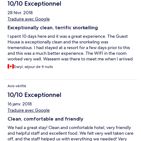
10/10 Exceptionnel
28 févr. 2018
Traduire avec Google
Exceptionally clean, terrific snorkelling
I spent 10 days here and it was a great experience. The Guest
House is exceptionally clean and the snorkeling was
tremendous. I had stayed at a resort for a few days prior to this
and this was a much better experience. The WIFI in the room
worked very well. Waseem was there to meet me when I arrived
and arranged for the departure. He was always around to deal
Daryl, séjour de 9 nuits
with any questions The Guest House is only a few minutes from
the bikini beach. You get your own chair and umbrella there.
The Sunsets were amazing. The people on the Island were all
Avis vérifié
very friendly. It was fascinating to wander around the Island and
get a glimpse into the lifestyle, For such a small Island, their
10/10 Exceptionnel
infrastructure is impressive. The garbage is noticeable and
16 janv. 2018
hopefully it will be dealt with. A very peaceful holiday.
Traduire avec Google
Clean, comfortable and friendly
We had a great stay! Clean and comfortable hotel, very friendly
and helpful staff and excellent food. We felt very well taken care
off, and the staff helped us with everything we needed! Very