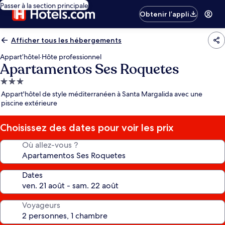
Passer à la section principale
Obtenir l’appli
Afficher tous les hébergements
Appart’hôtel
·
Hôte professionnel
Apartamentos Ses Roquetes
Hébergement
3.0 étoiles
Appart'hôtel de style méditerranéen à Santa Margalida avec une
piscine extérieure
Choisissez des dates pour voir les prix
Où allez-vous ?
Dates
Voyageurs