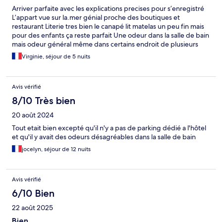
Arriver parfaite avec les explications precises pour s’enregistré
L’appart vue sur la.mer génial proche des boutiques et
restaurant Literie tres bien le canapé lit matelas un peu fin mais
pour des enfants ça reste parfait Une odeur dans la salle de bain
mais odeur général même dans certains endroit de plusieurs
villages Ravie de notre sejour tres qualité prix
Virginie, séjour de 5 nuits
Avis vérifié
8/10 Très bien
20 août 2024
Tout etait bien excepté qu'il n'y a pas de parking dédié a l'hôtel
et qu'il y avait des odeurs désagréables dans la salle de bain
jocelyn, séjour de 12 nuits
Avis vérifié
6/10 Bien
22 août 2025
Bien