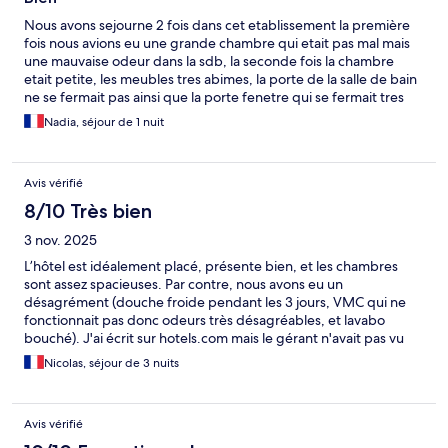
Nous avons sejourne 2 fois dans cet etablissement la première
fois nous avions eu une grande chambre qui etait pas mal mais
une mauvaise odeur dans la sdb, la seconde fois la chambre
etait petite, les meubles tres abimes, la porte de la salle de bain
ne se fermait pas ainsi que la porte fenetre qui se fermait tres
mal. L emplacement est super face à la mer si vous avez une
Nadia, séjour de 1 nuit
chmabre vue mer mais c est tres tres bruyant .
Avis vérifié
8/10 Très bien
3 nov. 2025
L’hôtel est idéalement placé, présente bien, et les chambres
sont assez spacieuses. Par contre, nous avons eu un
désagrément (douche froide pendant les 3 jours, VMC qui ne
fonctionnait pas donc odeurs très désagréables, et lavabo
bouché). J'ai écrit sur hotels.com mais le gérant n'avait pas vu
mon message. Il était désolé et a dû corriger les problèmes
Nicolas, séjour de 3 nuits
après notre départ. Je mets 4 étoiles pour cette raison, sinon il
aurait eu 5.
Avis vérifié