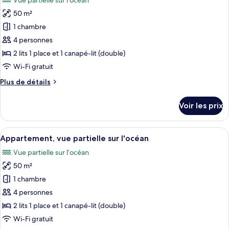
Vue partielle sur l’océan
Appartement
les
Premium,
50 m²
photos
terrasse,
pour
1 chambre
vue
ce
mer
4 personnes
type
2 lits 1 place et 1 canapé-lit (double)
de
Wi-Fi gratuit
chambre :
Plus
Plus de détails
Appartement,
de
vue
détails
Voir les prix
partielle
sur
le
sur
type
Afficher
Un lit avec une literie blanche et un ore
l'océan
5
de
Appartement, vue partielle sur l'océan
toutes
chambre
Vue partielle sur l’océan
Appartement,
les
vue
50 m²
photos
partielle
pour
1 chambre
sur
ce
l'océan
4 personnes
type
2 lits 1 place et 1 canapé-lit (double)
de
Wi-Fi gratuit
chambre :