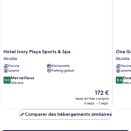
Appartement,
balcon,
vue
mer
Hotel
Ona
Hotel Ivory Playa Sports & Spa
Ona G
Ivory
Garden
Alcúdia
Alcúdia
Playa
Lago
Piscine
Kitchenette
Piscin
Sports
Alcúdia
Laverie
Parking gratuit
Laveri
&
Spa
9.0
8.6
Merveilleux
Exce
9,0
8,6
Alcúdia
sur
sur
334 avis
346 a
10,
10,
Le
172 €
Merveilleux,
Excellen
nouveau
334 avis
346 avis
taxes et frais compris
prix
6 sept. - 7 sept.
est
de
Comparer des hébergements similaires
172 €