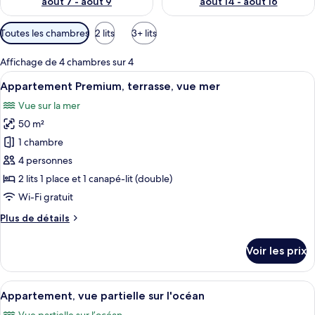
août 7 - août 9
août 14 - août 16
Filtres
Toutes les chambres
2 lits
3+ lits
disponibles
pour
Affichage de 4 chambres sur 4
les
Afficher
Un balcon offrant une vue dégagée sur
9
Appartement Premium, terrasse, vue mer
chambres
toutes
Vue sur la mer
les
50 m²
photos
pour
1 chambre
ce
4 personnes
type
2 lits 1 place et 1 canapé-lit (double)
de
Wi-Fi gratuit
chambre :
Plus
Plus de détails
Appartement
de
Premium,
détails
Voir les prix
terrasse,
sur
le
vue
type
Afficher
Une chambre d’hôtel avec deux lits, un
mer
4
de
Appartement, vue partielle sur l'océan
toutes
chambre