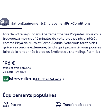
Ses
Roquetes
cédent
Suivant
41+
Présentation
Équipements
Emplacement
Prix
Conditions
Lors de votre séjour dans Apartamentos Ses Roquetes, vous vous
trouverez à moins de 15 minutes de voiture de points d'intérêt
comme Playa de Muro et Port d’Alcúdia. Vous vous ferez plaisir
grâce à sa piscine extérieure, tandis qu'à proximité, vous pourrez
faire de la randonnée à pied ou à vélo et du snorkeling. Parmi les
petits plus des appartements : une kitchenette, un balcon ou un
patio et l'accès Wi-Fi à Internet gratuit, de quoi agrémenter votre
Le
196 €
séjour.
prix
taxes et frais compris
actuel
28 août - 29 août
Terrasse/Patio
est
Avis
Merveilleux
9,2
Afficher 54 avis
de
9,2 sur 10
voyageurs
196 €.
Équipements populaires
Piscine
Transfert aéroport