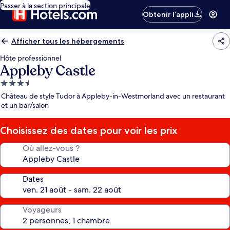
Passer à la section principale
Obtenir l’appli
Afficher tous les hébergements
Hôte professionnel
Appleby Castle
Hébergement
3.5 étoiles
Château de style Tudor à Appleby-in-Westmorland avec un restaurant
et un bar/salon
Choisissez des dates pour voir les prix
Où allez-vous ?
Dates
Voyageurs