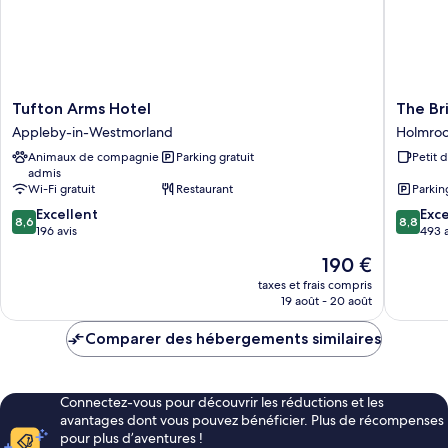
très
grand
lit,
pas
de
fenêtre
Tufton
The
Tufton Arms Hotel
The Br
Arms
Bridge
Appleby-in-Westmorland
Holmro
Hotel
Inn
Animaux de compagnie
Parking gratuit
Petit 
Appleby-
Holmro
admis
in-
Wi-Fi gratuit
Restaurant
Parkin
Westmorland
8.6
8.8
Excellent
Exce
8,6
8,8
sur
sur
196 avis
493 a
10,
10,
Le
190 €
Excellent,
Excellen
nouveau
196 avis
493 avis
taxes et frais compris
prix
19 août - 20 août
est
de
Comparer des hébergements similaires
190 €
Connectez-vous pour découvrir les réductions et les
avantages dont vous pouvez bénéficier. Plus de récompenses
pour plus d’aventures !