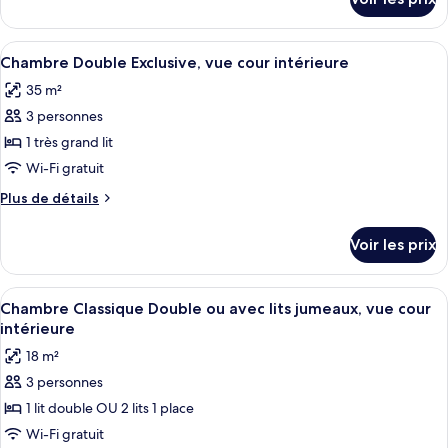
sur
avec
le
lits
type
Afficher
Un lit à baldaquin à quatre poteaux, 
jumeaux,
3
de
Chambre Double Exclusive, vue cour intérieure
toutes
chambre
vue
35 m²
Chambre
les
montagne
Deluxe
3 personnes
photos
(Four
avec
pour
1 très grand lit
Poster)
lits
ce
jumeaux,
Wi-Fi gratuit
vue
type
Plus
Plus de détails
montagne
de
de
(Four
chambre :
détails
Poster)
Voir les prix
sur
Chambre
le
Double
type
Afficher
Une chambre classique avec un grand li
Exclusive,
3
de
Chambre Classique Double ou avec lits jumeaux, vue cour
toutes
chambre
vue
intérieure
Chambre
les
cour
18 m²
Double
photos
intérieure
Exclusive,
3 personnes
pour
vue
1 lit double OU 2 lits 1 place
ce
cour
intérieure
type
Wi-Fi gratuit