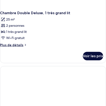
Chambre Double Deluxe, 1 très grand lit
25 m²
2 personnes
1 très grand lit
Wi-Fi gratuit
Plus
Plus de détails
de
détails
Voir les prix
sur
le
type
de
chambre
Chambre
Double
Deluxe,
1
très
grand
lit