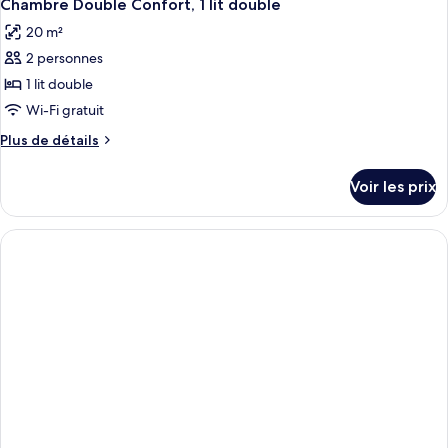
Chambre Double Confort, 1 lit double
20 m²
2 personnes
1 lit double
Wi-Fi gratuit
Plus
Plus de détails
de
détails
Voir les prix
sur
le
type
de
chambre
Chambre
Double
Confort,
1
lit
double