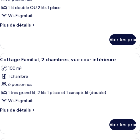
pour
vue
1 lit double OU 2 lits 1 place
ce
cour
intérieure
type
Wi-Fi gratuit
de
Plus
Plus de détails
chambre :
de
détails
Chambre
Voir les prix
sur
Confort
le
Double
type
Afficher
Un salon confortable avec une cheminé
3
ou
de
Cottage Familial, 2 chambres, vue cour intérieure
toutes
chambre
avec
100 m²
Chambre
les
lits
Confort
1 chambre
photos
jumeaux,
Double
pour
6 personnes
ou
vue
ce
avec
1 très grand lit, 2 lits 1 place et 1 canapé-lit (double)
cour
lits
type
Wi-Fi gratuit
intérieure
jumeaux,
de
vue
Plus
Plus de détails
chambre :
cour
de
Cottage
intérieure
détails
Voir les prix
sur
Familial,
le
2
type