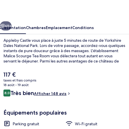
Castle
cédent
Suivant
45+
Présentation
Chambres
Emplacement
Conditions
Appleby Castle vous place à juste 5 minutes de route de Yorkshire
Dales National Park. Lors de votre passage, accordez-vous quelques
instants de pure douceur grâce à des massages. L'établissement
Malice Scourge Tea Room vous délectera tout autant en vous
servant le déjeuner. Parmi les autres avantages de ce château de
style Tudor, on trouve un bar / salon, un bain à remous et un jardin,
l'idéal pour des vacances sans soucis.
Le
117 €
prix
taxes et frais compris
actuel
18 août - 19 août
Extérieur
est
Avis
Très bien
8,0
Afficher 148 avis
de
8,0 sur 10
voyageurs
117 €.
Équipements populaires
Parking gratuit
Wi-Fi gratuit