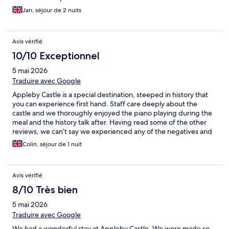
Jan, séjour de 2 nuits
Avis vérifié
10/10 Exceptionnel
5 mai 2026
Traduire avec Google
Appleby Castle is a special destination, steeped in history that
you can experience first hand. Staff care deeply about the
castle and we thoroughly enjoyed the piano playing during the
meal and the history talk after. Having read some of the other
reviews, we can’t say we experienced any of the negatives and
thought Peter, Sally (and chef!) did a great job it being just them
Colin, séjour de 1 nuit
running the castle.
Avis vérifié
8/10 Très bien
5 mai 2026
Traduire avec Google
We had a wonderful stay at Appleby Castle. We were made so