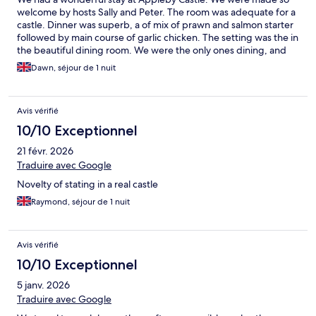
welcome by hosts Sally and Peter. The room was adequate for a
castle. Dinner was superb, a of mix of prawn and salmon starter
followed by main course of garlic chicken. The setting was the in
the beautiful dining room. We were the only ones dining, and
had the chef cooking solely for ourselves !! Peter played the
Dawn, séjour de 1 nuit
piano as we dined. Sally could not have been nicer as we
chatted. We went to the TV lounge after dinner for drinks. A
thoroughly lovely stay.
Avis vérifié
10/10 Exceptionnel
21 févr. 2026
Traduire avec Google
Novelty of stating in a real castle
Raymond, séjour de 1 nuit
Avis vérifié
10/10 Exceptionnel
5 janv. 2026
Traduire avec Google