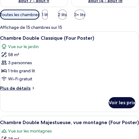
août 7 - août 9
août 14 - août 16
Filtres
Toutes les chambres
1 lit
2 lits
3+ lits
disponibles
pour
Affichage de 15 chambres sur 15
les
Afficher
Un lit à baldaquin avec du linge de lit
3
Chambre Double Classique (Four Poster)
chambres
toutes
Vue sur le jardin
les
58 m²
photos
pour
3 personnes
ce
1 très grand lit
type
Wi-Fi gratuit
de
Plus
Plus de détails
chambre :
de
Chambre
détails
Voir les prix
sur
Double
le
Classique
type
Afficher
Un lit à baldaquin, une tapisserie au 
(Four
3
de
Chambre Double Majestueuse, vue montagne (Four Poster)
toutes
Poster)
chambre
Vue sur les montagnes
Chambre
les
Double