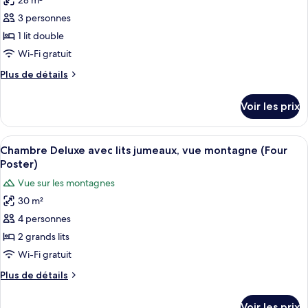
28 m²
photos
Classique
pour
3 personnes
(Four
ce
Poster)
1 lit double
type
Wi-Fi gratuit
de
Plus
Plus de détails
chambre :
de
Chambre
détails
Voir les prix
sur
Double
le
Majestueuse,
type
Afficher
Un lit à baldaquin traditionnel, agrém
vue
3
de
Chambre Deluxe avec lits jumeaux, vue montagne (Four
toutes
montagne
chambre
Poster)
Chambre
les
(Four
Vue sur les montagnes
Double
photos
Poster)
Majestueuse,
30 m²
pour
vue
4 personnes
ce
montagne
(Four
type
2 grands lits
Poster)
de
Wi-Fi gratuit
chambre :
Plus
Plus de détails
Chambre
de
Deluxe
détails
Voir les prix