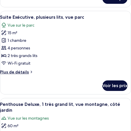
sur
Cottage
le
Deluxe,
type
Afficher
Un lit avec un cadre en métal et une l
1
3
de
Suite Exécutive, plusieurs lits, vue parc
toutes
chambre
chambre,
Vue sur le parc
Cottage
les
vue
Deluxe,
15 m²
photos
cour
1
pour
1 chambre
intérieure
chambre,
ce
vue
4 personnes
cour
type
2 très grands lits
intérieure
de
Wi-Fi gratuit
chambre :
Plus
Plus de détails
Suite
de
Exécutive,
détails
Voir les prix
plusieurs
sur
le
lits,
type
Afficher
Une chambre avec un lit en bois, un c
vue
3
de
Penthouse Deluxe, 1 très grand lit, vue montagne, côté
toutes
parc
chambre
jardin
Suite
les
Vue sur les montagnes
Exécutive,
photos
plusieurs
60 m²
pour
lits,