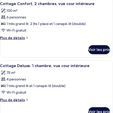
Afficher
Un lit jumeau bien fait, avec du linge 
chambres,
4
de
Cottage Confort, 2 chambres, vue cour intérieure
toutes
vue
chambre
100 m²
Cottage
les
cour
Familial,
6 personnes
photos
intérieure
2
pour
1 très grand lit, 2 lits 1 place et 1 canapé-lit (double)
chambres,
ce
vue
Wi-Fi gratuit
cour
type
Plus
Plus de détails
intérieure
de
de
chambre :
détails
Voir les prix
sur
Cottage
le
Confort,
type
Afficher
Un salon avec un canapé, un pouf et u
2
4
de
Cottage Deluxe, 1 chambre, vue cour intérieure
toutes
chambre
chambres,
75 m²
Cottage
les
vue
Confort,
4 personnes
photos
cour
2
pour
1 très grand lit et 1 canapé-lit (double)
intérieure
chambres,
ce
vue
Wi-Fi gratuit
cour
type
Plus
Plus de détails
intérieure
de
de
chambre :
détails
Voir les prix