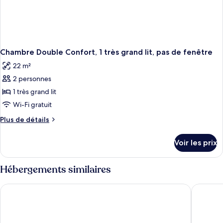
Chambre Double Confort, 1 très grand lit, pas de fenêtre
22 m²
2 personnes
1 très grand lit
Wi-Fi gratuit
Plus
Plus de détails
de
détails
Voir les prix
sur
le
type
Hébergements similaires
de
chambre
Tufton Arms Hotel
The Brid
Chambre
Double
Confort,
1