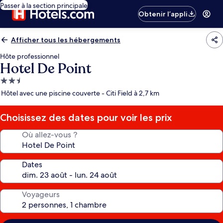
Passer à la section principale
Obtenir l’appli
Afficher tous les hébergements
Hôte professionnel
Hotel De Point
Hébergement
2.5 étoiles
Hôtel avec une piscine couverte - Citi Field à 2,7 km
Choisissez des dates pour voir les prix
Où allez-vous ?
Dates
Voyageurs