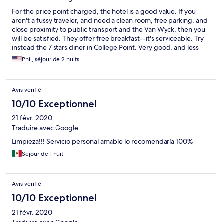
For the price point charged, the hotel is a good value. If you
aren't a fussy traveler, and need a clean room, free parking, and
close proximity to public transport and the Van Wyck, then you
will be satisfied. They offer free breakfast--it's serviceable. Try
instead the 7 stars diner in College Point. Very good, and less
than 5 minutes away.
Phil, séjour de 2 nuits
Avis vérifié
10/10 Exceptionnel
21 févr. 2020
Traduire avec Google
Limpieza!!! Servicio personal amable lo recomendaría 100%
Séjour de 1 nuit
Avis vérifié
10/10 Exceptionnel
21 févr. 2020