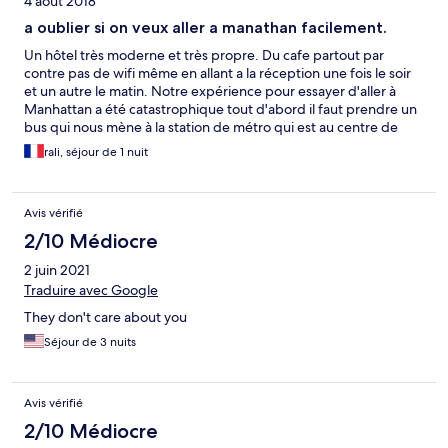
4 août 2018
a oublier si on veux aller a manathan facilement.
Un hôtel très moderne et très propre. Du cafe partout par
contre pas de wifi même en allant a la réception une fois le soir
et un autre le matin. Notre expérience pour essayer d'aller à
Manhattan a été catastrophique tout d'abord il faut prendre un
bus qui nous mène à la station de métro qui est au centre de
fleshing et là nous avons entendu une demi-heure pour qu'un
rali, séjour de 1 nuit
train puisse comprendre il y avait trois sortes de trains différents
un seul était prévu pour aller sur Manhattan nous avons annoncé
nous sommes retournés aller chercher notre voiture sur le
Avis vérifié
parking et nous avons fait un grand détour jusqu'au Queen où
nous avions pris une chambre tout près du métro avec lequel en
2/10 Médiocre
15 à 20 minutes on était à time square. De plus le tarif n'est pas si
2 juin 2021
avantageux que ça car le petit-déjeuner est vraiment pas vite
par exemple des saucisses et pas de bacon des fromages en
Traduire avec Google
petits pots à tartiner un seul type de confiture le seul intérêt de
They don't care about you
l'endroit où on prend le petit-déjeuner et la vue effectivement
de très loin mais sympathique de Manhattan
Séjour de 3 nuits
Avis vérifié
2/10 Médiocre