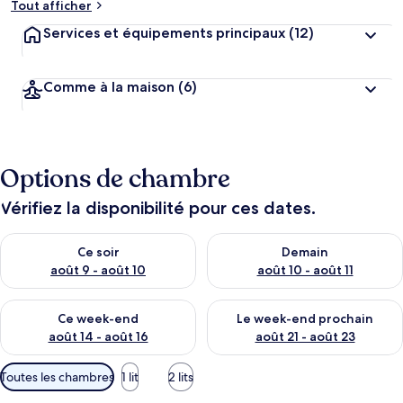
Tout afficher
Services et équipements principaux
(12)
Comme à la maison
(6)
Options de chambre
Vérifiez la disponibilité pour ces dates.
Vérifier la disponibilité pour ce soir août 9 - août 10
Vérifier la disponibilité pour 
Ce soir
Demain
août 9 - août 10
août 10 - août 11
Vérifier la disponibilité pour ce week-end août 14 - août 16
Vérifier la disponibilité pour
Ce week-end
Le week-end prochain
août 14 - août 16
août 21 - août 23
Filtres
Toutes les chambres
1 lit
2 lits
disponibles