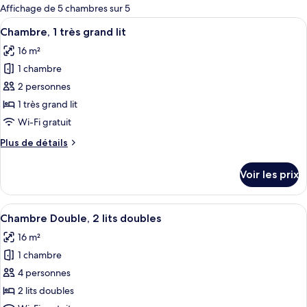
pour
Affichage de 5 chambres sur 5
les
Afficher
Literie de qualité supérieure, coffres-
5
Chambre, 1 très grand lit
chambres
toutes
16 m²
les
1 chambre
photos
pour
2 personnes
ce
1 très grand lit
type
Wi-Fi gratuit
de
Plus
Plus de détails
chambre :
de
Chambre,
détails
Voir les prix
sur
1
le
très
type
Afficher
Literie de qualité supérieure, coffres-
grand
4
de
Chambre Double, 2 lits doubles
toutes
lit
chambre
16 m²
Chambre,
les
1
1 chambre
photos
très
pour
4 personnes
grand
ce
lit
2 lits doubles
type