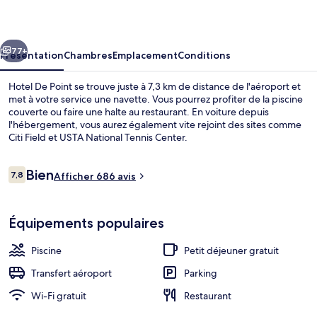
Point
cédent
Suivant
77+
Présentation
Chambres
Emplacement
Conditions
Hotel De Point se trouve juste à 7,3 km de distance de l'aéroport et
met à votre service une navette. Vous pourrez profiter de la piscine
couverte ou faire une halte au restaurant. En voiture depuis
l'hébergement, vous aurez également vite rejoint des sites comme
Citi Field et USTA National Tennis Center.
Avis
Bien
7,8
Afficher 686 avis
7,8 sur 10
voyageurs
Literie de qualité supérieure, coffres-
Équipements populaires
Piscine
Petit déjeuner gratuit
Transfert aéroport
Parking
Wi-Fi gratuit
Restaurant