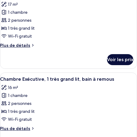
chambre
accessible
17 m²
Chambre
les
aux
Double,
1 chambre
photos
personnes
2
pour
2 personnes
à
lits
ce
doubles,
1 très grand lit
mobilité
accessible
type
réduite
Wi-Fi gratuit
aux
de
personnes
Plus
Plus de détails
chambre :
à
de
Chambre
mobilité
détails
Voir les prix
réduite
sur
Exécutive,
le
1
type
Afficher
Literie de qualité supérieure, coffres-
très
5
de
Chambre Exécutive, 1 très grand lit, bain à remous
toutes
grand
chambre
16 m²
Chambre
les
lit
Exécutive,
1 chambre
photos
1
pour
2 personnes
très
ce
grand
1 très grand lit
lit
type
Wi-Fi gratuit
de
Plus
Plus de détails
chambre :
de