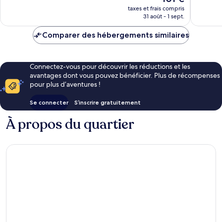
681 avis
nouveau
taxes et frais compris
prix
31 août - 1 sept.
est
de
Comparer des hébergements similaires
101 €
Connectez-vous pour découvrir les réductions et les
avantages dont vous pouvez bénéficier. Plus de récompenses
pour plus d’aventures !
Se connecter
S’inscrire gratuitement
À propos du quartier