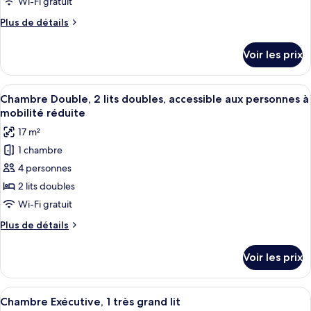
Wi-Fi gratuit
de
Plus
Plus de détails
chambre :
de
Chambre
détails
Voir les prix
sur
Double,
le
2
type
Afficher
Literie de qualité supérieure, coffres-
lits
4
de
Chambre Double, 2 lits doubles, accessible aux personnes à
toutes
doubles
chambre
mobilité réduite
Chambre
les
17 m²
Double,
photos
2
1 chambre
pour
lits
4 personnes
ce
doubles
type
2 lits doubles
de
Wi-Fi gratuit
chambre :
Plus
Plus de détails
Chambre
de
Double,
détails
Voir les prix
sur
2
le
lits
type
Afficher
Literie de qualité supérieure, coffres-
doubles,
4
de
Chambre Exécutive, 1 très grand lit
toutes