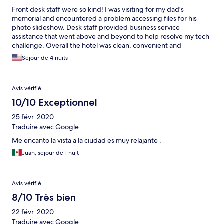
Front desk staff were so kind! I was visiting for my dad's
memorial and encountered a problem accessing files for his
photo slideshow. Desk staff provided business service
assistance that went above and beyond to help resolve my tech
challenge. Overall the hotel was clean, convenient and
comfortable. Breakfast was good. Will definitely return in the
Séjour de 4 nuits
future!
Avis vérifié
10/10 Exceptionnel
25 févr. 2020
Traduire avec Google
Me encanto la vista a la ciudad es muy relajante .
Juan, séjour de 1 nuit
Avis vérifié
8/10 Très bien
22 févr. 2020
Traduire avec Google