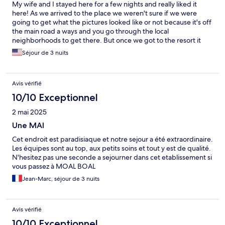
My wife and I stayed here for a few nights and really liked it
here! As we arrived to the place we weren't sure if we were
going to get what the pictures looked like or not because it's off
the main road a ways and you go through the local
neighborhoods to get there. But once we got to the resort it
was beautiful! The hut we stayed in too was very fun and
Séjour de 3 nuits
authentic feeling. Being right next to the beach and having your
own little seating area beneath was great. The food was very
good and the staff did a great job making sure our needs were
Avis vérifié
met and helping to adjust anything to our needs! It was very
nice too to be able to arrange activities through them such as
10/10 Exceptionnel
hiking Osemña peak, canyoneering, and more. They also had
2 mai 2025
some friendly pets that were a nice surprise! The one part that
was rough was the heat at night. The hut didn't have AC and
Une MAI
only a ceiling fan and a standing fan. We were hoping that being
Cet endroit est paradisiaque et notre sejour a été extraordinaire.
by the sea meant we would get a nice breeze but that wasn't
Les équipes sont au top, aux petits soins et tout y est de qualité.
the case. There were also plenty of bugs that come with the hut
N'hesitez pas une seconde a sejourner dans cet etablissement si
that aren't really avoidable. You do get a net to sleep with but it
vous passez à MOAL BOAL
also blocks any wind from the fans which kind of defeats their
purpose. Definitely wouldn't recommend staying in that for
Jean-Marc, séjour de 3 nuits
more than a few nights, but just 1-3 would be perfect! There
were also some nights where the dogs were noisy and
interrupted our sleep. Overall we loved it and would love to
Avis vérifié
come again and stay in a different room with AC next time 😅
10/10 Exceptionnel