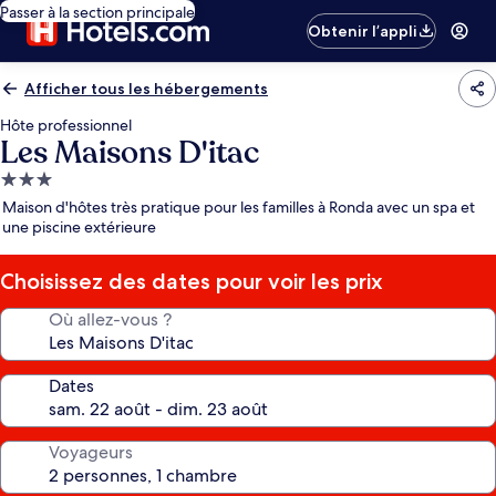
Passer à la section principale
Obtenir l’appli
Afficher tous les hébergements
Hôte professionnel
Les Maisons D'itac
Hébergement
3.0 étoiles
Maison d'hôtes très pratique pour les familles à Ronda avec un spa et
une piscine extérieure
Choisissez des dates pour voir les prix
Où allez-vous ?
Dates
Voyageurs