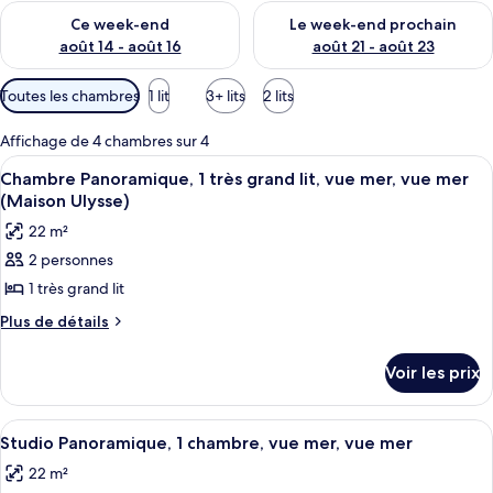
Vérifier la disponibilité pour ce week-end août 14 - août 16
Vérifier la disponibilité pour
Ce week-end
Le week-end prochain
août 14 - août 16
août 21 - août 23
Filtres
Toutes les chambres
1 lit
3+ lits
2 lits
disponibles
pour
Affichage de 4 chambres sur 4
les
Afficher
Un bungalow en bois, avec un toit de 
8
Chambre Panoramique, 1 très grand lit, vue mer, vue mer
chambres
toutes
(Maison Ulysse)
les
22 m²
photos
2 personnes
pour
1 très grand lit
ce
type
Plus
Plus de détails
de
de
détails
chambre :
Voir les prix
sur
Chambre
le
Panoramique,
type
Afficher
Un lit à baldaquin à quatre poteaux, a
9
de
1
Studio Panoramique, 1 chambre, vue mer, vue mer
toutes
chambre
très
22 m²
Chambre
les