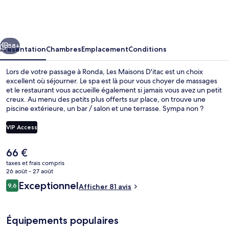
Maisons
D'itac
cédent
Suivant
58+
Présentation
Chambres
Emplacement
Conditions
Lors de votre passage à Ronda, Les Maisons D'itac est un choix
excellent où séjourner. Le spa est là pour vous choyer de massages
et le restaurant vous accueille également si jamais vous avez un petit
creux. Au menu des petits plus offerts sur place, on trouve une
piscine extérieure, un bar / salon et une terrasse. Sympa non ?
VIP Access
Le
66 €
Vue depuis l’hébergement
prix
taxes et frais compris
actuel
26 août - 27 août
est
Avis
Exceptionnel
9,6
Afficher 81 avis
de
9,6 sur 10
voyageurs
66 €.
Équipements populaires