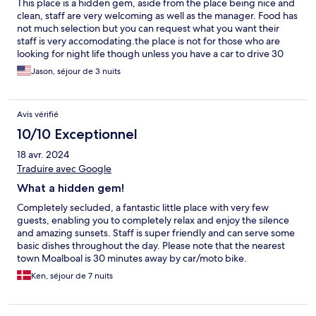
This place is a hidden gem, aside from the place being nice and
clean, staff are very welcoming as well as the manager. Food has
not much selection but you can request what you want their
staff is very accomodating.the place is not for those who are
looking for night life though unless you have a car to drive 30
minutes to Moalboal but that’s not what I came here for..
Jason, séjour de 3 nuits
Avis vérifié
10/10 Exceptionnel
18 avr. 2024
Traduire avec Google
What a hidden gem!
Completely secluded, a fantastic little place with very few
guests, enabling you to completely relax and enjoy the silence
and amazing sunsets. Staff is super friendly and can serve some
basic dishes throughout the day. Please note that the nearest
town Moalboal is 30 minutes away by car/moto bike.
Ken, séjour de 7 nuits