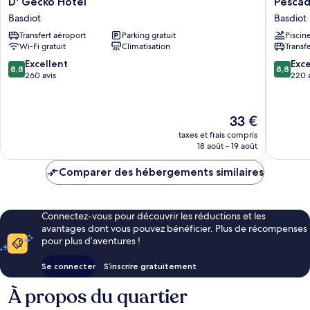
D' Gecko Hotel
Pescad
Gecko
Suites
Basdiot
Basdiot
Hotel
Moalboa
Transfert aéroport
Parking gratuit
Piscin
Basdiot
Basdiot
Wi-Fi gratuit
Climatisation
Transf
8.8
8.8
Excellent
Exce
8,8
8,8
sur
sur
260 avis
220 
10,
10,
Excellent,
Excellen
260 avis
220 avis
Le
33 €
nouveau
taxes et frais compris
prix
18 août - 19 août
est
de
Comparer des hébergements similaires
33 €
Connectez-vous pour découvrir les réductions et les
avantages dont vous pouvez bénéficier. Plus de récompenses
pour plus d’aventures !
Se connecter
S’inscrire gratuitement
À propos du quartier