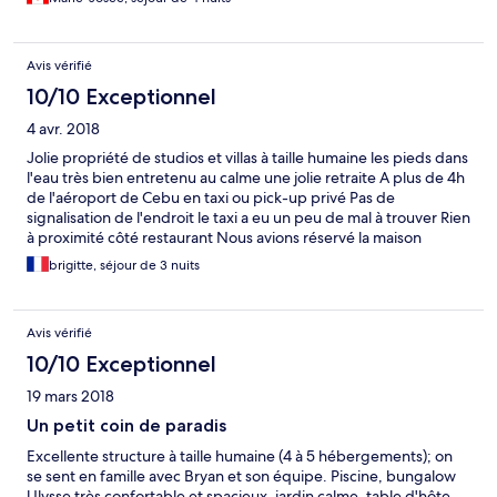
louer un scooter pour voir les alentours et aller à Moalboal, à 25-
30 min..où se situe le centre des activites et d’autres plages.
Avis vérifié
10/10 Exceptionnel
4 avr. 2018
Jolie propriété de studios et villas à taille humaine les pieds dans
l'eau très bien entretenu au calme une jolie retraite A plus de 4h
de l'aéroport de Cebu en taxi ou pick-up privé Pas de
signalisation de l'endroit le taxi a eu un peu de mal à trouver Rien
à proximité côté restaurant Nous avions réservé la maison
d'Ulyse en bambou très chouette, joliment décorée, un réel
brigitte, séjour de 3 nuits
cachet; Moalboal à environ 7 km je recommande
Avis vérifié
10/10 Exceptionnel
19 mars 2018
Un petit coin de paradis
Excellente structure à taille humaine (4 à 5 hébergements); on
se sent en famille avec Bryan et son équipe. Piscine, bungalow
Ulysse très confortable et spacieux, jardin calme, table d'hôte