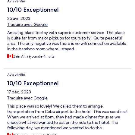
Avis vérifié
10/10 Exceptionnel
25 avr. 2023
Traduire avec Google
Amazing place to stay with superb customer service. The place
is quite far from major pickups for tours so fyi. Quite peaceful
area. The only negative was there is no wifi connection available
in the bamboo room where I stayed.
Zain Ali, séjour de 4 nuits
Avis vérifié
10/10 Exceptionnel
17 déc. 2023
Traduire avec Google
This place was so lovely! We called them to arrange
transportation from Cebu airport to the hotel. This was seedless!
When we arrived at 8pm, they had made dinner for us as we
choose what we wanted to eat on the ride to the hotel. The
following day, we mentioned we wanted to do the
canyoneering and they helped arrange a very nice guide. When