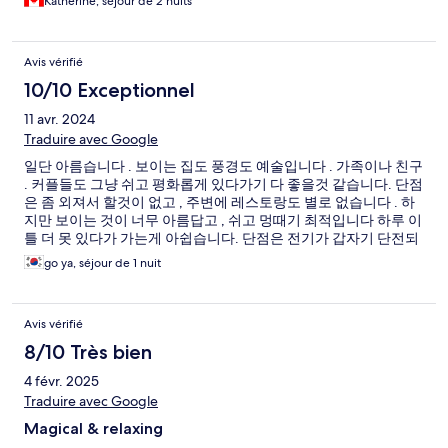
Katherine, séjour de 2 nuits
we returned, they asked if we would like dinner and of course
we did as the food is amazing! They helped us arrange
transportation back to the Cebu port for us to go Bohol. Very
Avis vérifié
lovely place!!
10/10 Exceptionnel
11 avr. 2024
Traduire avec Google
일단 아름습니다 . 보이는 집도 풍경도 예술입니다 . 가족이나 친구
. 커플들도 그냥 쉬고 평화롭게 있다가기 다 좋을것 같습니다. 단점
은 좀 외져서 할것이 없고 , 주변에 레스토랑도 별로 없습니다 . 하
지만 보이는 것이 너무 아름답고 , 쉬고 멍때기 최적입니다 하루 이
틀 더 못 있다가 가는게 아쉽습니다. 단점은 전기가 갑자기 단전되
어 30-40 분동안 있다가 들어왔습니다 . 일하는분이 종종 있다고
go ya, séjour de 1 nuit
하더라구요 . 기반 전기 시설이 핀리핀 시골이라서 미비 한것 같고
호텔 안에서 식사 했는데 , 좀 시설 때문에 기대해서 그런지 맛은
별로 였습니다 . 하지만 다시 가고 싶어지는 숙소이며 상당히 매력
Avis vérifié
적입니다
8/10 Très bien
4 févr. 2025
Traduire avec Google
Magical & relaxing