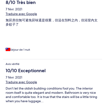
8/10 Très bien
7 févr. 2021
Traduire avec Google
無菸房但無可避免菸味還是很重，但這在預料之內，但浴室內太
多蚊子了
Séjour de 1 nuit
Avis vérifié
10/10 Exceptionnel
7 févr. 2021
Traduire avec Google
Don’t let the oldish building conditions fool you. The interior
room itself is quite elegant and modern. Bathroom is very nice
and comfortable too. It is true that the stairs will be a little tiring
when you have luggage...