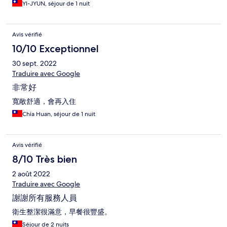
YI-JYUN, séjour de 1 nuit
Avis vérifié
10/10 Exceptionnel
30 sept. 2022
Traduire avec Google
非常好
寬敞舒適，會再入住
Chia Huan, séjour de 1 nuit
Avis vérifié
8/10 Très bien
2 août 2022
Traduire avec Google
謝謝所有服務人員
衛生整潔很滿意，早餐很豐盛。
Séjour de 2 nuits