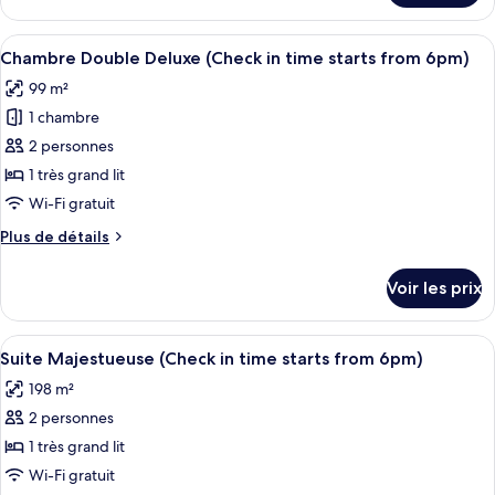
Suite
le
(Check
type
Afficher
Une salle de bain moderne avec des toi
in
7
de
Chambre Double Deluxe (Check in time starts from 6pm)
toutes
chambre
time
99 m²
Suite
les
starts
(Check
1 chambre
photos
from
in
pour
2 personnes
6pm)
time
ce
starts
1 très grand lit
from
type
Wi-Fi gratuit
6pm)
de
Plus
Plus de détails
chambre :
de
Chambre
détails
Voir les prix
sur
Double
le
Deluxe
type
Afficher
Une salle de bain moderne avec un gra
(Check
15
de
Suite Majestueuse (Check in time starts from 6pm)
toutes
in
chambre
198 m²
Chambre
les
time
Double
2 personnes
photos
starts
Deluxe
pour
1 très grand lit
from
(Check
ce
in
6pm)
Wi-Fi gratuit
time