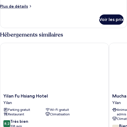
ce
Plus
Plus de détails
type
de
détails
de
Voir les prix
sur
chambre :
le
Flagship
type
Hébergements similaires
Suite
de
chambre
Yilan Fu Hsiang Hotel
Mucha H
Flagship
Suite
Yilan
Mucha
Yilan Fu Hsiang Hotel
Mucha
Fu
Hotel
Yilan
Yilan
Hsiang
Yilan
Parking gratuit
Wi-Fi gratuit
Anima
Hotel
Restaurant
Climatisation
admis
Yilan
Climat
8.2
Très bien
8,2
7.8
Bie
sur
318 avis