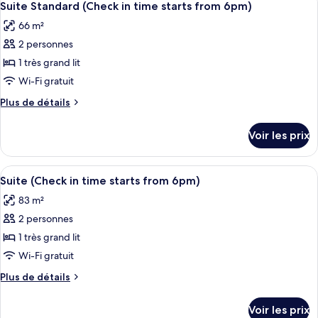
10
Suite Standard (Check in time starts from 6pm)
toutes
66 m²
les
2 personnes
photos
pour
1 très grand lit
ce
Wi-Fi gratuit
type
Plus
Plus de détails
de
de
chambre :
détails
Voir les prix
sur
Suite
le
Standard
type
Afficher
Suite (Check in time starts from 6pm) |
(Check
9
de
Suite (Check in time starts from 6pm)
toutes
chambre
in
83 m²
Suite
les
time
Standard
2 personnes
photos
starts
(Check
pour
1 très grand lit
from
in
ce
time
Wi-Fi gratuit
6pm)
starts
type
Plus
Plus de détails
from
de
de
6pm)
chambre :
détails
Voir les prix
sur