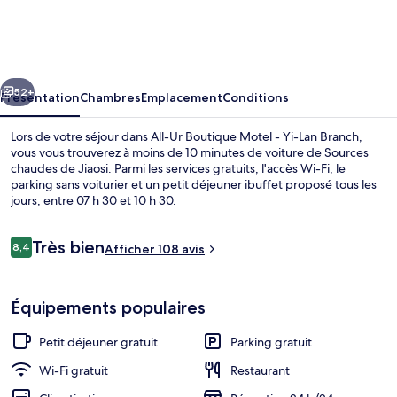
Ur
Boutique
Motel
cédent
Suivant
-
52+
Présentation
Chambres
Emplacement
Conditions
Yi-
Lors de votre séjour dans All-Ur Boutique Motel - Yi-Lan Branch,
Lan
vous vous trouverez à moins de 10 minutes de voiture de Sources
chaudes de Jiaosi. Parmi les services gratuits, l'accès Wi-Fi, le
Branch
parking sans voiturier et un petit déjeuner ibuffet proposé tous les
jours, entre 07 h 30 et 10 h 30.
Avis
Très bien
8,4
Afficher 108 avis
8,4 sur 10
voyageurs
Intérieur
Équipements populaires
Petit déjeuner gratuit
Parking gratuit
Wi-Fi gratuit
Restaurant