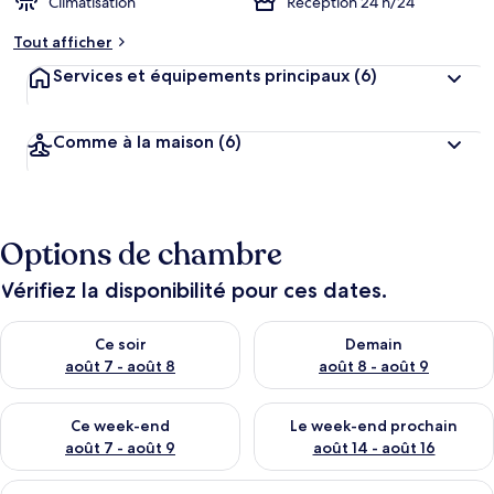
Climatisation
Réception 24 h/24
Tout afficher
Services et équipements principaux
(6)
Comme à la maison
(6)
Options de chambre
Vérifiez la disponibilité pour ces dates.
Vérifier la disponibilité pour ce soir août 7 - août 8
Vérifier la disponibilité pour 
Ce soir
Demain
août 7 - août 8
août 8 - août 9
Vérifier la disponibilité pour ce week-end août 7 - août 9
Vérifier la disponibilité pour 
Ce week-end
Le week-end prochain
août 7 - août 9
août 14 - août 16
Afficher
Une chambre moderne avec un lit vert 