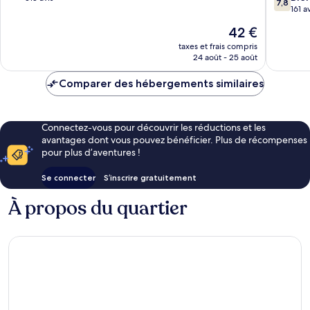
7,8
sur
161 a
10,
10,
Très
Le
42 €
Bien,
bien,
nouveau
161 avis
taxes et frais compris
318 avis
prix
24 août - 25 août
est
de
Comparer des hébergements similaires
42 €
Connectez-vous pour découvrir les réductions et les
avantages dont vous pouvez bénéficier. Plus de récompenses
pour plus d’aventures !
Se connecter
S’inscrire gratuitement
À propos du quartier