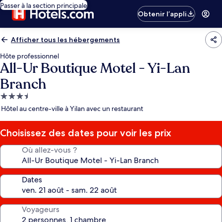
Passer à la section principale
Obtenir l’appli
Afficher tous les hébergements
Hôte professionnel
All-Ur Boutique Motel - Yi-Lan
Branch
Hébergement
3.5 étoiles
Hôtel au centre-ville à Yilan avec un restaurant
Choisissez des dates pour voir les prix
Où allez-vous ?
Dates
Voyageurs