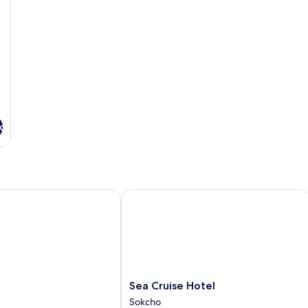
vue
ville
x
Sea Cruise Hotel
Sea
Sea Cruise Hotel
Cruise
Sokcho