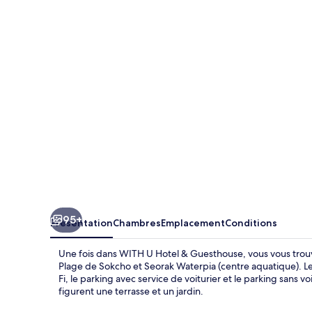
U
Hotel
&
Guesthouse
95+
Présentation
Chambres
Emplacement
Conditions
Une fois dans WITH U Hotel & Guesthouse, vous vous trouv
Plage de Sokcho et Seorak Waterpia (centre aquatique). Le
Fi, le parking avec service de voiturier et le parking sans 
figurent une terrasse et un jardin.