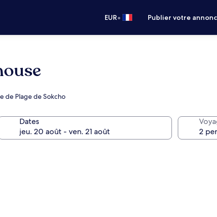
•
EUR
Publier votre annon
house
he de Plage de Sokcho
Dates
Voya