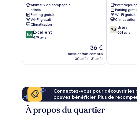
Hotel
Yangyang
Animaux de compagnie
Petit déjeune
Sokcho
admis
Parking gratu
Parking gratuit
Wi-Fi gratuit
Wi-Fi gratuit
Climatisation
Climatisation
7.8
Bien
7,8
8.6
Excellent
sur
651 avis
8,6
sur
479 avis
10,
10,
Bien,
Le
36 €
Excellent,
651 avis
nouveau
479 avis
taxes et frais compris
prix
30 août - 31 août
est
de
36 €
Connectez-vous pour découvrir les 
pouvez bénéficier. Plus de récompen
À propos du quartier