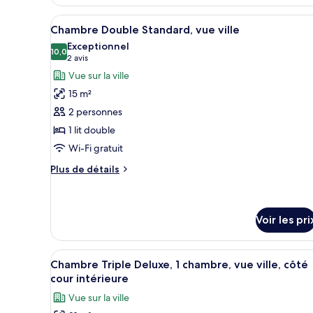
de
chambre
Afficher
Une chambre d’hôtel avec un li
Chambre
7
Chambre Double Standard, vue ville
toutes
Familiale
Exceptionnel
(Bunk
les
10,0
10,0 sur 10
(2 avis)
2 avis
bed)
photos
Vue sur la ville
pour
15 m²
ce
2 personnes
type
1 lit double
de
Wi-Fi gratuit
chambre :
Chambre
Plus
Plus de détails
Double
de
détails
Standard,
sur
vue
le
Voir les pri
ville
type
de
Afficher
Une chambre d’hôtel moderne éq
chambre
9
Chambre Triple Deluxe, 1 chambre, vue ville, côté
Chambre
toutes
cour intérieure
Double
les
Standard,
Vue sur la ville
photos
vue