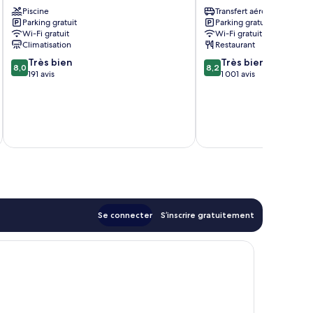
Blue
Sokcho
Piscine
Transfert aéroport
Terra
Parking gratuit
Parking gratuit
Sokcho
Wi-Fi gratuit
Wi-Fi gratuit
Climatisation
Restaurant
8.0
8.2
Très bien
Très bien
8,0
8,2
sur
sur
191 avis
1 001 avis
10,
10,
Très
Très
bien,
bien,
u
tax
191 avis
1 001 avis
Se connecter
S’inscrire gratuitement