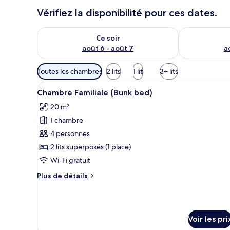
Vérifiez la disponibilité pour ces dates.
Vérifier la disponibilité pour ce soir août 6 - août 7
Vérifier la di
Ce soir
août 6 - août 7
a
Filtres
Toutes les chambres
2 lits
1 lit
3+ lits
disponibles
Afficher
Une chambre avec des lits supe
pour
10
Chambre Familiale (Bunk bed)
toutes
les
20 m²
les
chambres
1 chambre
photos
pour
4 personnes
ce
2 lits superposés (1 place)
type
Wi-Fi gratuit
de
Plus
Plus de détails
chambre :
de
Chambre
détails
sur
Familiale
le
(Bunk
Voir les pri
type
bed)