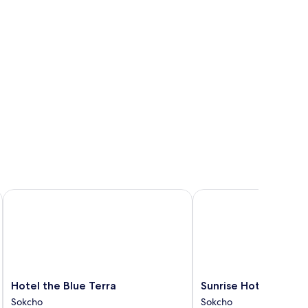
Hotel the Blue Terra
Sunrise Hotel
Hotel
Sunrise
Hotel the Blue Terra
Sunrise Hotel
the
Hotel
Sokcho
Sokcho