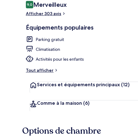
Avis
Merveilleux
9,0
9,0 sur 10
voyageurs
Afficher 303 avis
Chambre Famil
Équipements populaires
Parking gratuit
Climatisation
Activités pour les enfants
Tout afficher
Services et équipements principaux
(12)
Comme à la maison
(6)
Options de chambre