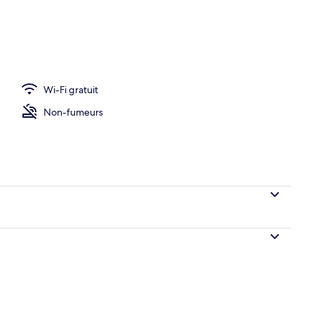
iale (Suite) | Literie de qualité supérieure, bureau, chambres insonorisées
Wi-Fi gratuit
Non-fumeurs