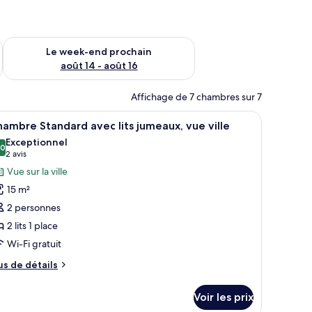
-end août 7 - août 9
Vérifier la disponibilité pour le week-end prochain août 14 - a
Le week-end prochain
août 14 - août 16
Affichage de 7 chambres sur 7
e échelle, une table de chevet et une fenêtre.
fficher
Une chambre d’hôtel avec deux lits, un petit b
8
ambre Standard avec lits jumeaux, vue ville
outes
Exceptionnel
s
,0
10,0 sur 10
(2 avis)
2 avis
hotos
Vue sur la ville
our
15 m²
e
2 personnes
ype
2 lits 1 place
e
Wi-Fi gratuit
hambre :
hambre
us
us de détails
tandard
e
tails
vec
Voir les prix
r
ts