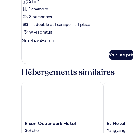
21 m²
ville
pour
1 chambre
ce
type
3 personnes
de
1 lit double et 1 canapé-lit (1 place)
chambre :
Wi-Fi gratuit
Chambre
Plus
Plus de détails
Triple
de
Deluxe,
détails
Voir les pri
sur
1
le
chambre,
type
Hébergements similaires
vue
de
ville,
chambre
Chambre
Risen Oceanpark Hotel
EL Hotel
côté
Triple
cour
Deluxe,
intérieure
1
chambre,
vue
ville,
côté
Risen
EL
Risen Oceanpark Hotel
EL Hotel
cour
Oceanpark
Hotel
Sokcho
Yangyang
intérieure