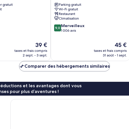
Hotel
r gratuit
Parking gratuit
Sokcho
it
Wi-Fi gratuit
Restaurant
Climatisation
9.0
Merveilleux
9,0
sur
1 006 avis
10,
Merveilleux,
Le
Le
39 €
45 €
1 006 avis
nouveau
nouvea
taxes et frais compris
taxes et frais compris
prix
prix
2 sept. - 3 sept.
31 août - 1 sept.
est
est
de
de
Comparer des hébergements similaires
39 €
45 €
réductions et les avantages dont vous
ses pour plus d’aventures !