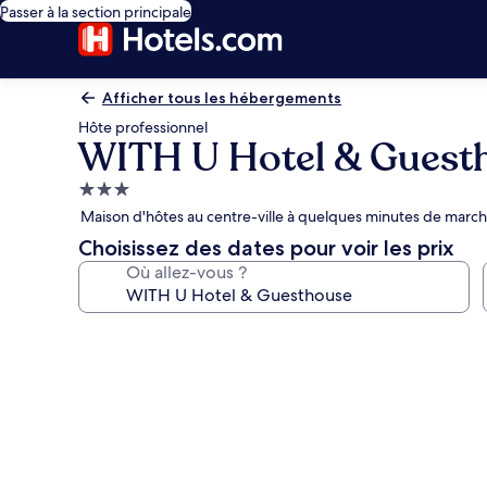
Passer à la section principale
Afficher tous les hébergements
Hôte professionnel
WITH U Hotel & Guest
Hébergement
3.0 étoiles
Maison d'hôtes au centre-ville à quelques minutes de marc
Choisissez des dates pour voir les prix
Où allez-vous ?
Galerie
photos
de
l’hébergement
WITH