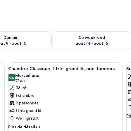
sponibilité pour demain août 9 - août 10
Vérifier la disponibilité pour ce week
Demain
Ce week-end
ût 9 - août 10
août 14 - août 16
and lit, un bureau avec une télévision, une chaise et un fauteuil rouge.
Afficher
Une chambre d’hôtel avec un grand lit
A
5
Chambre Classique, 1 très grand lit, non-fumeurs
Su
toutes
t
Merveilleux
les
9,0
le
9,0 sur 10
(57 avis)
57 avis
photos
p
33 m²
pour
p
1 chambre
ce
c
2 personnes
type
t
1 très grand lit
de
d
Pl
Pl
Wi-Fi gratuit
chambre :
c
d
Chambre
Su
dé
Plus
Plus de détails