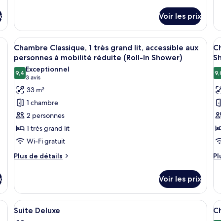
su
Classique,
de
1
le
détails
1
c
x
Voir les prix
ty
sur
très
d
le
grand
c
type
and lit, un bureau, une chaise, une lampe et un tableau au mur.
Afficher
Une chambre d’hôtel avec un grand lit
A
Su
6
de
lit,
Chambre Classique, 1 très grand lit, accessible aux
Ch
toutes
t
1
chambre
personnes à mobilité réduite (Roll-In Shower)
S
non-
c
Chambre
les
le
Exceptionnel
fumeurs
Classique,
9,4
9,
photos
p
9,4 sur 10
(3 avis)
3 avis
1
pour
p
33 m²
très
ce
c
grand
1 chambre
lit,
type
t
2 personnes
non-
de
d
fumeurs
1 très grand lit
chambre :
c
Wi-Fi gratuit
Chambre
C
Classique,
C
Plus
Pl
Plus de détails
Pl
de
d
1
2
détails
dé
très
g
x
Voir les prix
sur
su
grand
li
le
le
lit,
type
(
ty
and lit, un bureau avec une télévision, une chaise et un fauteuil rouge.
Afficher
Une chambre d’hôtel avec un canapé, de
A
4
de
d
Suite Deluxe
Ch
accessible
In
toutes
t
chambre
c