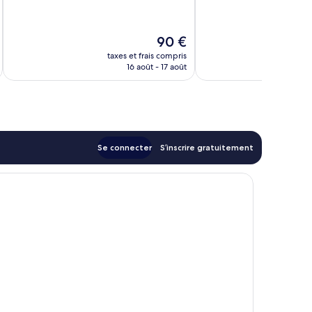
10,
10,
Très
Très
bien,
bien,
Le
90 €
1 011 avis
948 avis
u
nouveau
taxes et frais compris
tax
prix
16 août - 17 août
est
de
90 €
Se connecter
S’inscrire gratuitement