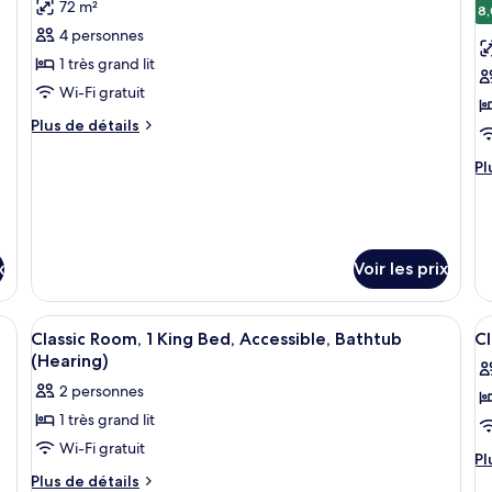
aux
S
72 m²
Chambre
les
C
le
8,
personnes
Classique,
Cl
4 personnes
photos
p
1
2
à
pour
p
1 très grand lit
très
gr
mobilité
ce
c
grand
lit
Wi-Fi gratuit
réduite
lit,
(H
type
t
Plus
Plus de détails
(Roll-
accessible
In
de
d
de
aux
Sh
In
chambre :
détails
c
Pl
Pl
personnes
Shower)
sur
d
Suite
C
à
le
dé
mobilité
Deluxe
1
type
su
réduite
g
de
le
(Roll-
chambre
li
ty
x
Voir les prix
In
Suite
d
Shower)
e
Deluxe
c
1
lits, un bureau avec un ordinateur, une chaise et des œuvres d’art accroché
Afficher
Une chambre d’hôtel comprenant un li
Ch
A
2
Classic Room, 1 King Bed, Accessible, Bathtub
Cl
c
1
toutes
t
(Hearing)
gr
li
les
le
lit
2 personnes
photos
p
et
1 très grand lit
1
pour
p
ca
Wi-Fi gratuit
ce
c
Pl
Pl
lit
type
t
d
Plus
Plus de détails