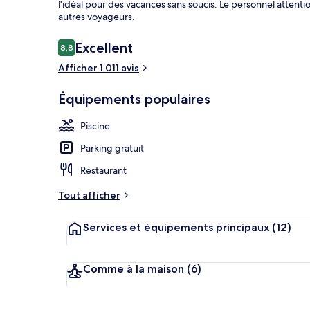
l'idéal pour des vacances sans soucis. Le personnel atten
autres voyageurs.
Avis
Excellent
8,8
8,8 sur 10
Vue aérienne
voyageurs
Afficher 1 011 avis
Équipements populaires
Piscine
Parking gratuit
Restaurant
Tout afficher
Services et équipements principaux
(12)
Comme à la maison
(6)