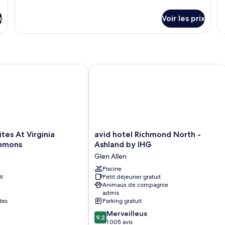
dé
de
de
d
su
détails
chambre :
c
x
Voir les prix
le
sur
Classic
Cl
ty
le
Room,
R
d
type
c
de
1
2
Cl
chambre
King
Q
Ro
Classic
es At Virginia Center Commons
avid hotel Richmond North - Ashland
Bed,
B
2
Room,
Q
Accessible,
1
A
Be
King
Bathtub
(
Ac
Bed,
(Hearing)
(H
Accessible,
Bathtub
(Hearing)
avid
tes At Virginia
avid hotel Richmond North -
hotel
mmons
Ashland by IHG
Richmond
Glen Allen
North
-
Piscine
it
Petit déjeuner gratuit
Ashland
Animaux de compagnie
by
admis
IHG
tes
Parking gratuit
Glen
9.2
Merveilleux
Allen
9,2
sur
1 005 avis