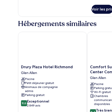
aux
détails
de
personnes
sur
chambre :
Voir les pri
à
le
Classic
mobilité
type
réduite
Room,
de
Hébergements similaires
(Hearing)
chambre
2
Classic
Queen
Room,
Drury Plaza Hotel Richmond
Comfort Suit
Beds,
2
Queen
Non
Beds,
Smoking
Non
Smoking
Drury
Comfort
Drury Plaza Hotel Richmond
Comfort Sui
Plaza
Suites
Center Co
Glen Allen
Hotel
At
Glen Allen
Piscine
Richmond
Virginia
Petit déjeuner gratuit
Glen
Center
Piscine
Animaux de compagnie
Parking gratu
Allen
Commons
admis
Wi-Fi gratuit
Glen
Parking gratuit
Chambres
Allen
communican
9.6
Exceptionnel
9,6
disponibles
sur
2 849 avis
10,
8.4
Très bien