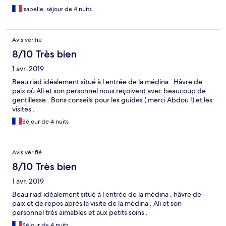
de la ville. Nous avons séjourné 4 nuits au Riad, séjour de couple.
Ne servent pas d’alcool (comme quasiment tous les
Isabelle, séjour de 4 nuits
établissements de la Medina), mais vous pouvez ramener vos
propres boissons alcoolisées pour les boire dans le jardin. Le
petit déjeuner est copieux et tout à fait local. Présence d’un
Avis vérifié
rooftop mais accès limité (il faut demander la clef à l’accueil).
8/10 Très bien
Vous pouvez contacter le Riad pour qu’il vous envoie un taxi à
l’aéroport (15€, tarif normal).
1 avr. 2019
Beau riad idéalement situé à l entrée de la médina . Hâvre de
paix où Ali et son personnel nous reçoivent avec beaucoup de
gentillesse . Bons conseils pour les guides ( merci Abdou !) et les
visites .
Séjour de 4 nuits
Avis vérifié
8/10 Très bien
1 avr. 2019
Beau riad idéalement situé à l entrée de la médina , hâvre de
paix et de repos après la visite de la médina . Ali et son
personnel très aimables et aux petits soins .
Séjour de 4 nuits