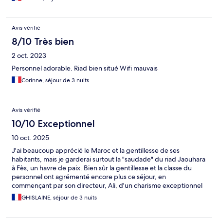
Nous avons passé un très bon séjour et recommandons cet
établissement.
Avis vérifié
8/10 Très bien
2 oct. 2023
Personnel adorable. Riad bien situé Wifi mauvais
Corinne, séjour de 3 nuits
Avis vérifié
10/10 Exceptionnel
10 oct. 2025
J'ai beaucoup apprécié le Maroc et la gentillesse de ses
habitants, mais je garderai surtout la "saudade" du riad Jaouhara
à Fès, un havre de paix. Bien sûr la gentillesse et la classe du
personnel ont agrémenté encore plus ce séjour, en
commençant par son directeur, Ali, d'un charisme exceptionnel
et ses collaborateurs semblables à son image, comme Ahmed
GHISLAINE, séjour de 3 nuits
(très cultivé)la jolie Souka, Amin et un autre monsieur dont j'ai
oublié le nom (qu'il me pardonne). Chacun parlant parfaitement