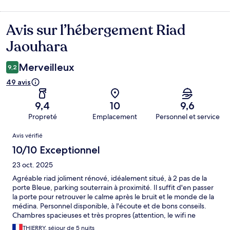
Avis sur l’hébergement Riad
Avis
Jaouhara
Merveilleux
9,2
49 avis
9,4
10
9,6
Propreté
Emplacement
Personnel et service
Avis
Avis vérifié
10/10 Exceptionnel
23 oct. 2025
Agréable riad joliment rénové, idéalement situé, à 2 pas de la
porte Bleue, parking souterrain à proximité. Il suffit d'en passer
la porte pour retrouver le calme après le bruit et le monde de la
médina. Personnel disponible, à l'écoute et de bons conseils.
Chambres spacieuses et très propres (attention, le wifi ne
fonctionne pas toujours très bien dans certaines chambres).
THIERRY, séjour de 5 nuits