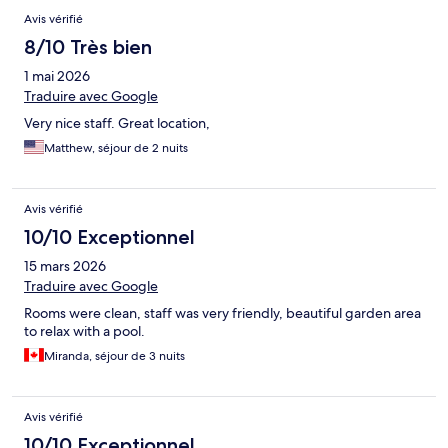
français (Amin a même un petit accent lorrain), sans oublier le
Avis vérifié
chauffeur Ali Aboul qui m'attendait à l'aéroport pour m'amener
au riad et avec qui j'ai fait aussi le tour de la ville. L'unique
8/10 Très bien
inconvénient est que lorsque je suis entrée dans ce petit coin de
1 mai 2026
paradis, je n'avais plus envie d'en sortir ni d'en partir.
Traduire avec Google
Very nice staff. Great location,
Matthew, séjour de 2 nuits
Avis vérifié
10/10 Exceptionnel
15 mars 2026
Traduire avec Google
Rooms were clean, staff was very friendly, beautiful garden area
to relax with a pool.
Miranda, séjour de 3 nuits
Avis vérifié
10/10 Exceptionnel