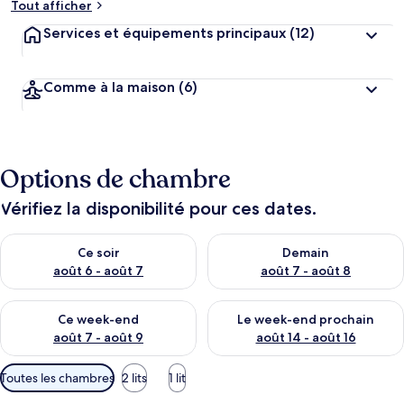
Tout afficher
Services et équipements principaux
(12)
Comme à la maison
(6)
Options de chambre
Vérifiez la disponibilité pour ces dates.
Vérifier la disponibilité pour ce soir août 6 - août 7
Vérifier la disponibilité pour 
Ce soir
Demain
août 6 - août 7
août 7 - août 8
Vérifier la disponibilité pour ce week-end août 7 - août 9
Vérifier la disponibilité pour 
Ce week-end
Le week-end prochain
août 7 - août 9
août 14 - août 16
Filtres
Toutes les chambres
2 lits
1 lit
disponibles