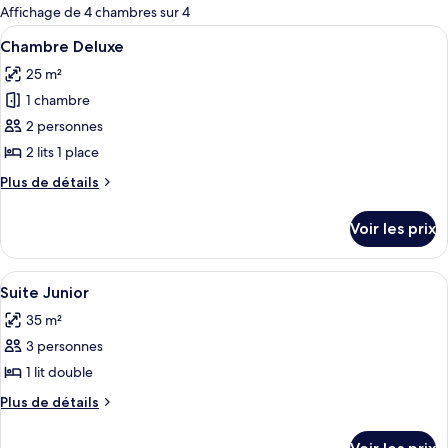
pour
Affichage de 4 chambres sur 4
les
Afficher
Une chambre d’hôtel avec deux lits, un
5
Chambre Deluxe
chambres
toutes
25 m²
les
1 chambre
photos
pour
2 personnes
ce
2 lits 1 place
type
Plus
Plus de détails
de
de
chambre :
détails
Voir les prix
sur
Chambre
le
Deluxe
type
Afficher
Une pièce avec un sol à carreaux, des 
5
de
Suite Junior
toutes
chambre
35 m²
Chambre
les
Deluxe
3 personnes
photos
pour
1 lit double
ce
Plus
Plus de détails
type
de
détails
de