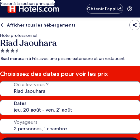
Passer à la section principale
Obtenir l’appli
Afficher tous les hébergements
Hôte professionnel
Riad Jaouhara
Hébergement
3.5 étoiles
Riad marocain à Fès avec une piscine extérieure et un restaurant
Choisissez des dates pour voir les prix
Où allez-vous ?
Dates
Voyageurs