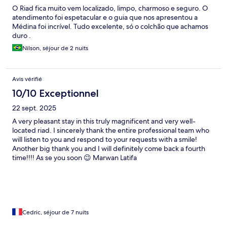
O Riad fica muito vem localizado, limpo, charmoso e seguro. O
atendimento foi espetacular e o guia que nos apresentou a
Médina foi incrível. Tudo excelente, só o colchão que achamos
duro .
Nilson, séjour de 2 nuits
Avis vérifié
10/10 Exceptionnel
22 sept. 2025
A very pleasant stay in this truly magnificent and very well-
located riad. I sincerely thank the entire professional team who
will listen to you and respond to your requests with a smile!
Another big thank you and I will definitely come back a fourth
time!!!! As se you soon 😉 Marwan Latifa
Cedric, séjour de 7 nuits