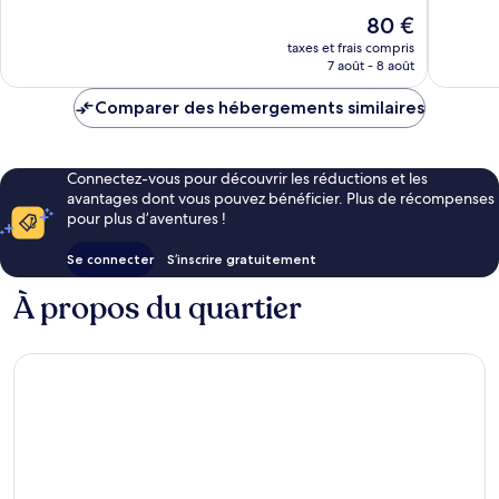
Bali
Exceptionnel,
Exceptio
Le
80 €
126 avis
26 avis
nouveau
taxes et frais compris
prix
7 août - 8 août
est
de
Comparer des hébergements similaires
80 €
Connectez-vous pour découvrir les réductions et les
avantages dont vous pouvez bénéficier. Plus de récompenses
pour plus d’aventures !
Se connecter
S’inscrire gratuitement
À propos du quartier