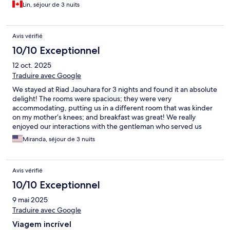
Lin, séjour de 3 nuits
Avis vérifié
10/10 Exceptionnel
12 oct. 2025
Traduire avec Google
We stayed at Riad Jaouhara for 3 nights and found it an absolute
delight! The rooms were spacious; they were very
accommodating, putting us in a different room that was kinder
on my mother’s knees; and breakfast was great! We really
enjoyed our interactions with the gentleman who served us
breakfast every day- he was polite and charming. The Riad was
Miranda, séjour de 3 nuits
within 3 minutes walk to the blue gate and highly accessible to
the souk and major attractions.
Avis vérifié
10/10 Exceptionnel
9 mai 2025
Traduire avec Google
Viagem incrível