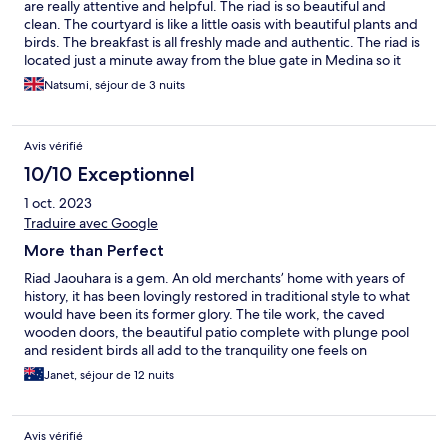
are really attentive and helpful. The riad is so beautiful and
clean. The courtyard is like a little oasis with beautiful plants and
birds. The breakfast is all freshly made and authentic. The riad is
located just a minute away from the blue gate in Medina so it
was great location for exploring around the medina. It's fully
Natsumi, séjour de 3 nuits
gated so feels very safe and quite inside.
Avis vérifié
10/10 Exceptionnel
1 oct. 2023
Traduire avec Google
More than Perfect
Riad Jaouhara is a gem. An old merchants’ home with years of
history, it has been lovingly restored in traditional style to what
would have been its former glory. The tile work, the caved
wooden doors, the beautiful patio complete with plunge pool
and resident birds all add to the tranquility one feels on
stepping from the hustle and bustle at the edge of the Medina
Janet, séjour de 12 nuits
into a bye gone era. The smiling staff are friendly and caring…
nothing is too much trouble. Traditional breakfast is served at
tables scattered around the patio..delicious. Beds are firm and
Avis vérifié
comfortable and there is a bar fridge in the room. We stayed