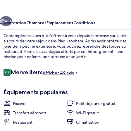
cédent
Suivant
40+
Présentation
Chambres
Emplacement
Conditions
Contemplez les vues qui s'offrent à vous depuis la terrasse sur le toit
au cours de votre séjour dans Riad Jaouhara. Après avoir profité des
joies de la piscine extérieure, vous pourrez reprendre des forces au
restaurant. Parmi les avantages offerts par cet hébergement : une
piscine pour enfants, une terrasse et un jardin.
Avis
Merveilleux
9,2
Afficher 49 avis
9,2 sur 10
voyageurs
Piscine extérieure, parasols de plage, 
Équipements populaires
Piscine
Petit déjeuner gratuit
Transfert aéroport
Wi-Fi gratuit
Restaurant
Climatisation