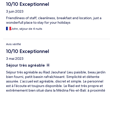
downstairs in a room opening directly on to the patio with a
10/10 Exceptionnel
separate seating area. Wifi is not the best, but neither was the
3 juin 2023
phone signal…probably blocked by very dense walls. However I
noted pigeons had boxes on the rooftop so perhaps the
Friendliness of staff, cleanliness, breakfast and location, just a
merchant who owned the house had a more functional
wonderfull place to stay for your holidays
communication system than the present day. The view from the
John, séjour de 4 nuits
rooftop is spectacular. THANK YOU for making our stay
memorable.
Avis vérifié
10/10 Exceptionnel
3 mai 2023
Séjour très agréable ☀️
Séjour très agréable au Riad Jaouhara! Lieu paisible, beau jardin
bien fourni, petit bassin rafraîchissant. Simplicité et détente
assurée. L’accueil est agréable, discret et simple. Le personnel
est à l’écoute et toujours disponible. Le Riad est très propre et
extrêmement bien situé dans la Médina Fès-el-Bali: à proximité
immédiate des deux principales allées de la médina (le Tala’a
Kbira et le Tala’a Sghira) et à 2 min de l’emblématique Porte
Bleue de Fès (Bab Boujeloud), ce qui vous permet de prendre
un taxi rapidement pour rejoindre la ville nouvelle ou l’extérieur