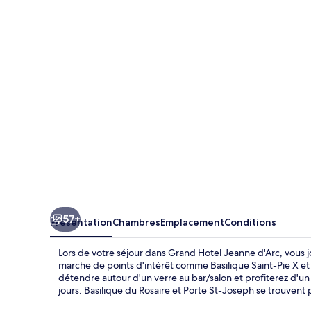
Hotel
Jeanne
d'Arc
57+
Présentation
Chambres
Emplacement
Conditions
Lors de votre séjour dans Grand Hotel Jeanne d'Arc, vous 
marche de points d'intérêt comme Basilique Saint-Pie X e
détendre autour d'un verre au bar/salon et profiterez d'un
jours. Basilique du Rosaire et Porte St-Joseph se trouvent p