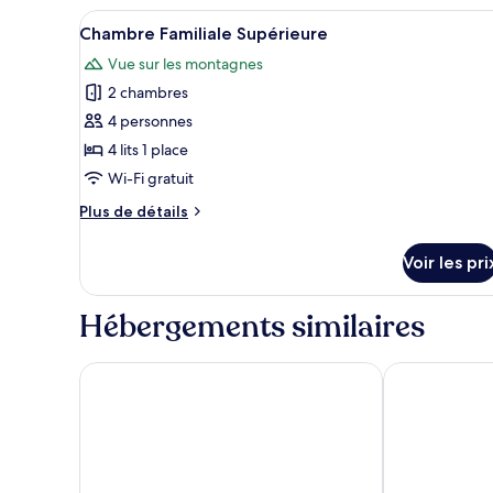
type
Afficher
Une chambre d’hôtel avec deux 
4
de
Chambre Familiale Supérieure
toutes
chambre
Vue sur les montagnes
Chambre
les
Double
2 chambres
photos
pour
4 personnes
ce
4 lits 1 place
type
Wi-Fi gratuit
de
Plus
Plus de détails
chambre :
de
Chambre
détails
Voir les pri
sur
Familiale
le
Supérieure
type
Hébergements similaires
de
chambre
Chambre
Hôtel ALBA
Hotel Eliseo
Familiale
Supérieure