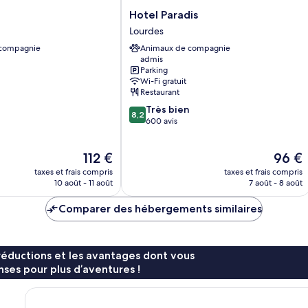
Hotel
o
Hotel Paradis
Paradis
Lourdes
Lourdes
 compagnie
Animaux de compagnie
admis
Parking
Wi-Fi gratuit
Restaurant
8.2
Très bien
8,2
sur
600 avis
10,
Très
Le
Le
112 €
96 €
bien,
nouveau
nouvea
600 avis
taxes et frais compris
taxes et frais compris
prix
prix
10 août - 11 août
7 août - 8 août
est
est
de
de
Comparer des hébergements similaires
112 €
96 €
réductions et les avantages dont vous
ses pour plus d’aventures !