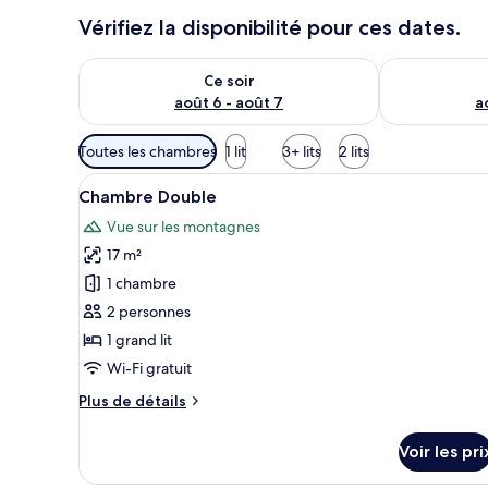
Vérifiez la disponibilité pour ces dates.
Vérifier la disponibilité pour ce soir août 6 - août 7
Vérifier la di
Ce soir
août 6 - août 7
a
Filtres
Toutes les chambres
1 lit
3+ lits
2 lits
disponibles
Afficher
Une chambre d’hôtel moderne av
pour
3
Chambre Double
toutes
les
Vue sur les montagnes
les
chambres
17 m²
photos
pour
1 chambre
ce
2 personnes
type
1 grand lit
de
Wi-Fi gratuit
chambre :
Plus
Plus de détails
Chambre
de
Double
détails
Voir les pri
sur
le