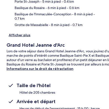
Porte St-Joseph
- 5 min à pied
- 0.4 km
Car
Basilique du Rosaire
- 6 min à pied
- 0.6 km
Basilique de l'Immaculée-Conception
- 8 min à pied
-
0.7 km
Grotte de Massabielle
- 8 min à pied
- 0.7 km
Afficher plus
Grand Hotel Jeanne d'Arc
Lors de votre séjour dans Grand Hotel Jeanne d'Arc, vous jouirez d
marche de points d'intérêt comme Basilique Saint-Pie X et Basiliq
autour d'un verre au bar/salon et profiterez d'un petit déjeuner en 
Basilique du Rosaire et Porte St-Joseph se trouvent par ailleurs à m
Informations sur le droit de rétractation
Taille de l'hôtel
Hôtel de 205 chambres
Arrivée et départ
Heure de début de l'enregistrement : 15 h 00 ; heure