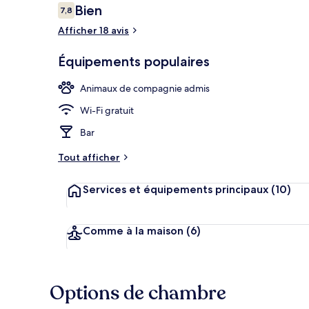
Avis
Bien
7,8
7,8 sur 10
voyageurs
Afficher 18 avis
Façade de l’
Équipements populaires
Animaux de compagnie admis
Wi-Fi gratuit
Bar
Tout afficher
Services et équipements principaux
(10)
Comme à la maison
(6)
Options de chambre