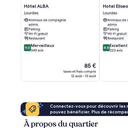
Hôtel
Hotel
Hôtel ALBA
Hotel Elise
ALBA
Eliseo
Lourdes
Lourdes
Lourdes
Lourdes
Animaux de compagnie
Animaux de
admis
admis
Parking
Parking
Wi-Fi gratuit
Wi-Fi gratuit
Restaurant
Restaurant
9.0
8.8
Merveilleux
Excellent
9,0
8,8
sur
sur
349 avis
223 avis
10,
10,
Merveilleux,
Excellent,
Le
85 €
349 avis
223 avis
nouveau
taxes et frais compris
prix
12 août - 13 août
est
de
85 €
Connectez-vous pour découvrir les 
pouvez bénéficier. Plus de récompen
À propos du quartier