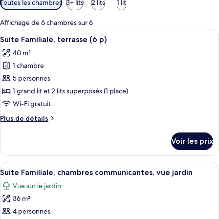
Toutes les chambres
3+ lits
2 lits
1 lit
disponibles
pour
Affichage de 6 chambres sur 6
les
Afficher
Une chambre à coucher comprenant un l
5
Suite Familiale, terrasse (6 p)
chambres
toutes
40 m²
les
1 chambre
photos
pour
5 personnes
ce
1 grand lit et 2 lits superposés (1 place)
type
Wi-Fi gratuit
de
Plus
Plus de détails
chambre :
de
Suite
détails
Voir les prix
sur
Familiale,
le
terrasse
type
Afficher
Une chambre à coucher avec un grand li
(6
5
de
Suite Familiale, chambres communicantes, vue jardin
toutes
p)
chambre
Vue sur le jardin
Suite
les
Familiale,
36 m²
photos
terrasse
pour
4 personnes
(6