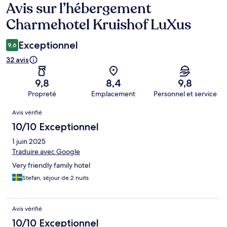
Avis sur l’hébergement
Avis
Charmehotel Kruishof LuXus
Exceptionnel
9,6
32 avis
9,8
8,4
9,8
Propreté
Emplacement
Personnel et service
Avis
Avis vérifié
10/10 Exceptionnel
1 juin 2025
Traduire avec Google
Very friendly family hotel
Stefan, séjour de 2 nuits
Avis vérifié
10/10 Exceptionnel