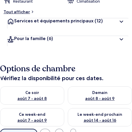
Restaurant
Climatisation
Tout afficher
Services et équipements principaux
(12)
Pour la famille
(6)
Options de chambre
Vérifiez la disponibilité pour ces dates.
Vérifier la disponibilité pour ce soir août 7 - août 8
Vérifier la disponibilité pour 
Ce soir
Demain
août 7 - août 8
août 8 - août 9
Vérifier la disponibilité pour ce week-end août 7 - août 9
Vérifier la disponibilité pour 
Ce week-end
Le week-end prochain
août 7 - août 9
août 14 - août 16
Filtres