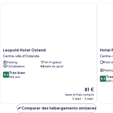
chambre
Leopold Hotel Ostend
Hotel Pac
Chambre
Double
Deluxe
Leopold
Hotel
Leopold Hotel Ostend
Hotel P
Hotel
Pacific
Centre-ville d'Ostende
Centre-
Ostend
Centre-
Parking
Wi-Fi gratuit
Petit 
Centre-
ville
Climatisation
Salle de sport
ville
d'Osten
Parkin
d'Ostende
8.0
Très bien
8,0
8.2
Trè
sur
692 avis
8,2
sur
209 
10,
10,
Très
Le
81 €
Très
bien,
nouveau
bien,
taxes et frais compris
692 avis
prix
2 sept. - 3 sept.
209 avis
est
de
Comparer des hébergements similaires
81 €