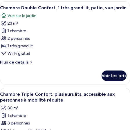
type
Afficher
Une chambre d’hôtel moderne, dotée d’u
4
de
Chambre Double Confort, 1 très grand lit, patio, vue jardin
toutes
chambre
Vue sur le jardin
Suite
les
Familiale,
23 m²
photos
balcon
pour
1 chambre
ce
2 personnes
type
1 très grand lit
de
Wi-Fi gratuit
chambre :
Plus
Plus de détails
Chambre
de
Double
détails
Voir les prix
Confort,
sur
le
1
type
Afficher
Un lit bien fait, avec une tête de lit à
très
5
de
Chambre Triple Confort, plusieurs lits, accessible aux
toutes
grand
chambre
personnes à mobilité réduite
Chambre
les
lit,
30 m²
Double
photos
patio,
Confort,
1 chambre
pour
vue
1
3 personnes
ce
jardin
très
grand