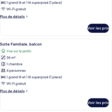
ce
p)
1 grand lit et 1 lit superposé (1 place)
type
Wi-Fi gratuit
de
Plus
Plus de détails
chambre :
de
Suite
détails
Voir les prix
sur
Familiale,
le
chambres
type
Afficher
Une chambre à coucher comprenant un l
communicantes,
4
de
Suite Familiale, balcon
toutes
vue
chambre
Vue sur le jardin
Suite
les
jardin
Familiale,
36 m²
photos
chambres
pour
1 chambre
communicantes,
ce
vue
4 personnes
jardin
type
1 grand lit et 1 lit superposé (1 place)
de
Wi-Fi gratuit
chambre :
Plus
Plus de détails
Suite
de
Familiale,
détails
Voir les prix
balcon
sur
le