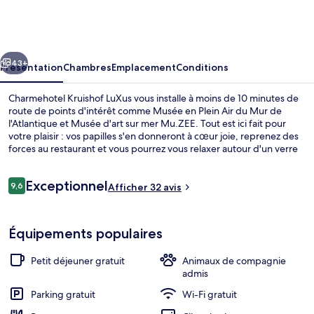
Kruishof
LuXus
cédent
Suivant
43+
Présentation
Chambres
Emplacement
Conditions
Charmehotel Kruishof LuXus vous installe à moins de 10 minutes de
route de points d'intérêt comme Musée en Plein Air du Mur de
l'Atlantique et Musée d'art sur mer Mu.ZEE. Tout est ici fait pour
votre plaisir : vos papilles s'en donneront à cœur joie, reprenez des
forces au restaurant et vous pourrez vous relaxer autour d'un verre
au bar/salon. Parmi les autres petits avantages de cet hébergement
figurent un bar à la plage, une terrasse, et un jardin.
Avis
Exceptionnel
9,6
Afficher 32 avis
9,6 sur 10
voyageurs
Chambre Double Deluxe | Minibar, bur
Équipements populaires
Petit déjeuner gratuit
Animaux de compagnie
admis
Parking gratuit
Wi-Fi gratuit