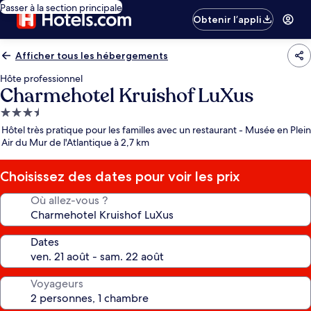
Passer à la section principale
Obtenir l’appli
Afficher tous les hébergements
Hôte professionnel
Charmehotel Kruishof LuXus
Hébergement
3.5 étoiles
Hôtel très pratique pour les familles avec un restaurant - Musée en Plein
Air du Mur de l'Atlantique à 2,7 km
Choisissez des dates pour voir les prix
Où allez-vous ?
Dates
Voyageurs