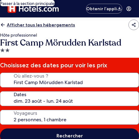
Passer à la section principale
Obtenir l’appli
Afficher tous les hébergements
Hôte professionnel
First Camp Mörudden Karlstad
Hébergement
2.0 étoiles
Choisissez des dates pour voir les prix
Où allez-vous ?
Dates
Voyageurs
Rechercher