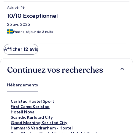
Avis vérifié
10/10 Exceptionnel
25 avr. 2025
Fredrik, séjour de 3 nuits
Afficher 12 avis
Continuez vos recherches
Hébergements
L
Carlstad Hostel Sport
i
L
First Camp Karlstad
e
i
L
Hotell Nova
n
e
i
L
Scandic Karlstad City
o
n
e
i
L
Good Morning Karlstad City
u
o
n
e
i
L
Hammarö Vandrarhem - Hostel