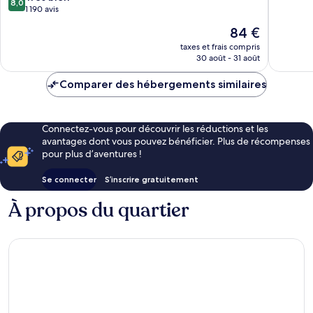
8,0
10,
sur
1 190 avis
Très
10,
Le
84 €
bien,
Très
nouveau
253 avis
bien,
taxes et frais compris
prix
30 août - 31 août
1 190 avis
est
de
Comparer des hébergements similaires
84 €
Connectez-vous pour découvrir les réductions et les
avantages dont vous pouvez bénéficier. Plus de récompenses
pour plus d’aventures !
Se connecter
S’inscrire gratuitement
À propos du quartier