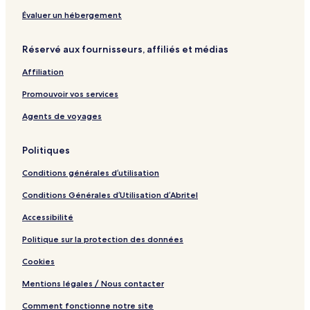
f
o
a
e
t
r
Évaluer un hébergement
r
e
l
e
l
s
Réservé aux fournisseurs, affiliés et médias
n
&
t
s
S
a
Affiliation
p
d
a
A
Promouvoir vos services
r
e
Agents de voyages
n
a
Politiques
Conditions générales d’utilisation
Conditions Générales d’Utilisation d’Abritel
Accessibilité
Politique sur la protection des données
Cookies
Mentions légales / Nous contacter
Comment fonctionne notre site