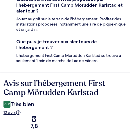
l'hébergement First Camp Mörudden Karlstad et
alentour ?
Jouez au golf sur le terrain de l'hébergement. Profitez des
installations proposées, notamment une aire de pique-nique
et un jardin.
Que puis-je trouver aux alentours de
l'hébergement ?
L'hébergement First Camp Mörudden Karlstad se trouve à
seulement 1 min de marche de Lac de Vänern.
Avis sur l’hébergement First
Avis
Camp Mörudden Karlstad
Très bien
8,2
12 avis
7,8