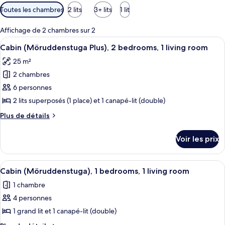
Filtres
Toutes les chambres
2 lits
3+ lits
1 lit
disponibles
pour
Affichage de 2 chambres sur 2
les
Afficher
Une petite cabane à un seul étage, do
6
Cabin (Möruddenstuga Plus), 2 bedrooms, 1 living room
chambres
toutes
25 m²
les
2 chambres
photos
pour
6 personnes
ce
2 lits superposés (1 place) et 1 canapé-lit (double)
type
Plus
Plus de détails
de
de
chambre :
détails
Voir les prix
sur
Cabin
le
(Möruddenstuga
type
Afficher
Une petite cabane avec une véranda, 
Plus),
5
de
Cabin (Möruddenstuga), 1 bedrooms, 1 living room
toutes
chambre
2
1 chambre
Cabin
les
bedrooms,
(Möruddenstuga
4 personnes
photos
1
Plus),
pour
1 grand lit et 1 canapé-lit (double)
living
2
ce
bedrooms,