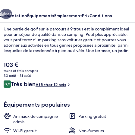
Karlstad
cédent
Suivant
26+
Présentation
Équipements
Emplacement
Prix
Conditions
Une partie de golf sur le parcours à 9 trous est le complément idéal
pour un séjour de qualité dans ce camping. Petit plus appréciable,
vous profiterez d'un parking sans voiturier gratuit et pourrez vous
adonner aux activités en tous genres proposées à proximité, parmi
lesquelles de la randonnée à pied ou à vélo. Une terrasse, un jardin
et une télévision à écran plat viendront également agrémenter
votre séjour.
Le
103 €
prix
taxes et frais compris
actuel
30 août - 31 août
Cabin (Möruddenstuga Plus), 2 bedroom
est
Avis
Très bien
8,2
Afficher 12 avis
de
8,2 sur 10
voyageurs
103 €.
Équipements populaires
Animaux de compagnie
Parking gratuit
admis
Wi-Fi gratuit
Non-fumeurs