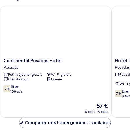
Simple
chambre
Standard
Continental Posadas Hotel
Hotel cit
Chambre
Simple
Standard
Continental
Hotel
Continental Posadas Hotel
Hotel c
Posadas
city
Posadas
Posadas
Hotel
Posadas
Petit déjeuner gratuit
Wi-Fi gratuit
Petit 
Posadas
Climatisation
Laverie
Wi-Fi 
7.8
Bien
7,8
7.8
Bie
sur
108 avis
7,8
sur
8 avi
10,
10,
Bien,
Le
67 €
Bien,
108 avis
nouveau
8 avis
8 août - 9 août
prix
est
Comparer des hébergements similaires
de