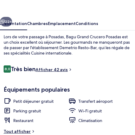
Crucero
Posadas
cédent
Suivant
22+
Présentation
Chambres
Emplacement
Conditions
Lors de votre passage à Posadas, Bagu Grand Crucero Posadas est
un choix excellent où séjourner. Les gourmands ne manqueront pas
de passer par l'établissement Demetrio Resto-Bar, qui les régale de
ses spécialités Cuisine internationale.
Avis
Très bien
8,0
Afficher 42 avis
8,0 sur 10
voyageurs
Bar (sur place)
Équipements populaires
Petit déjeuner gratuit
Transfert aéroport
Parking gratuit
Wi-Fi gratuit
Restaurant
Climatisation
Tout afficher