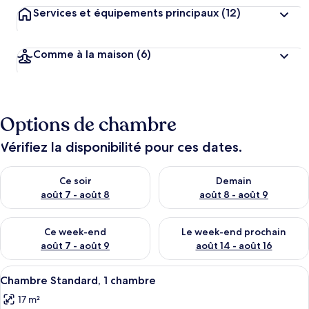
Services et équipements principaux
(12)
Comme à la maison
(6)
Options de chambre
Vérifiez la disponibilité pour ces dates.
Vérifier la disponibilité pour ce soir août 7 - août 8
Vérifier la disponibilité pour 
Ce soir
Demain
août 7 - août 8
août 8 - août 9
Vérifier la disponibilité pour ce week-end août 7 - août 9
Vérifier la disponibilité pour 
Ce week-end
Le week-end prochain
août 7 - août 9
août 14 - août 16
Afficher
Chambre Standard, 1 chambre | Minibar
4
Chambre Standard, 1 chambre
toutes
17 m²
les