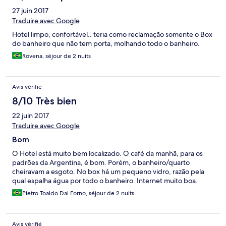
tranqueira na ponte internacional para Encarnacion, Paraguai, e
27 juin 2017
e eterna muvuca similar a Ciudad del Este. Hotel vale a
Traduire avec Google
hospedagem.
Hotel limpo, confortável.. teria como reclamação somente o Box
do banheiro que não tem porta, molhando todo o banheiro.
Rovena, séjour de 2 nuits
Avis vérifié
8/10 Très bien
22 juin 2017
Traduire avec Google
Bom
O Hotel está muito bem localizado. O café da manhã, para os
padrões da Argentina, é bom. Porém, o banheiro/quarto
cheiravam a esgoto. No box há um pequeno vidro, razão pela
qual espalha água por todo o banheiro. Internet muito boa.
Pietro Toaldo Dal Forno, séjour de 2 nuits
Avis vérifié