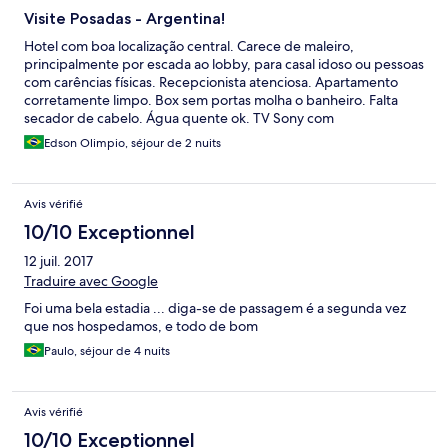
Visite Posadas - Argentina!
Hotel com boa localização central. Carece de maleiro,
principalmente por escada ao lobby, para casal idoso ou pessoas
com carências físicas. Recepcionista atenciosa. Apartamento
corretamente limpo. Box sem portas molha o banheiro. Falta
secador de cabelo. Água quente ok. TV Sony com
espelhamento de imagem é formidável inclusive para vermos as
Edson Olimpio, séjour de 2 nuits
fotos feitas. Tomadas elétricas acessíveis para brasileiros.
Garagem pequena, primeira noite carro dormiu na rua. Bom
atendimento no bar e café bem tirado. Falta prateleiras junto à
Avis vérifié
pia do banho para colocar objetos, principalmente aquilo que as
mulheres tanto usam. Café da manhã: somente 2 frutas e
10/10 Exceptionnel
croissant abusivamente doces, falta omelete, iogurte muito
12 juil. 2017
aguado. Bom ambiente para o café. Wi-Fi OK. Não usamos o
restaurante do hotel. Na manhã de sábado fomos acordados
Traduire avec Google
após às 6 horas da manhã por um treinamento de bandas,
Foi uma bela estadia ... diga-se de passagem é a segunda vez
tambores, para competição escolar na esquina defronte. A
que nos hospedamos, e todo de bom
cidade de Posadas merece ser visitada e o Posadas Express
pode evoluir em comparação ao seu irmão maior, Posadas
Paulo, séjour de 4 nuits
Iguazú, em alguns aspectos. Mas ganha de barbada na TV e nas
tomadas elétricas do apartamento. A urbanização da orla do rio
Paraná pela cidade de Posadas deveria ser avaliada e copiada
Avis vérifié
pelas cidades que tanto desprezam, maltratam seus cidadão e
10/10 Exceptionnel
seus rios - formidável exemplo! Vale até enfrentar a severa