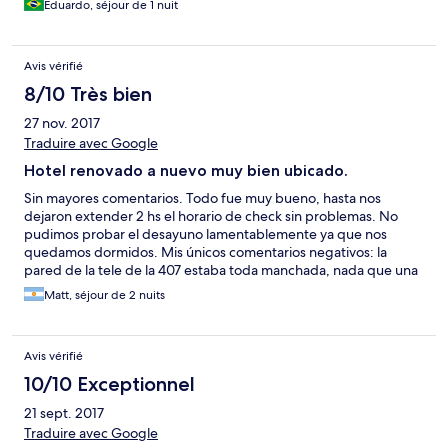
Eduardo, séjour de 1 nuit
Avis vérifié
8/10 Très bien
27 nov. 2017
Traduire avec Google
Hotel renovado a nuevo muy bien ubicado.
Sin mayores comentarios. Todo fue muy bueno, hasta nos
dejaron extender 2 hs el horario de check sin problemas. No
pudimos probar el desayuno lamentablemente ya que nos
quedamos dormidos. Mis únicos comentarios negativos: la
pared de la tele de la 407 estaba toda manchada, nada que una
mano de pintura no pueda arreglar. La mampara de la ducha no
Matt, séjour de 2 nuits
servía de nada, el piso del baño se inundaba cada vez que nos
bañamos. Sacando eso, perfecto!
Avis vérifié
10/10 Exceptionnel
21 sept. 2017
Traduire avec Google