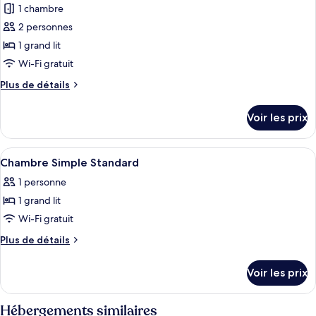
1 chambre
photos
pour
2 personnes
ce
1 grand lit
type
Wi-Fi gratuit
de
Plus
Plus de détails
chambre :
de
Chambre
détails
Voir les prix
sur
Standard,
le
1
type
Afficher
Chambre Simple Standard | Minibar, co
chambre
2
de
Chambre Simple Standard
toutes
chambre
1 personne
Chambre
les
Standard,
1 grand lit
photos
1
pour
Wi-Fi gratuit
chambre
ce
Plus
Plus de détails
type
de
détails
de
Voir les prix
sur
chambre :
le
Chambre
type
Hébergements similaires
de