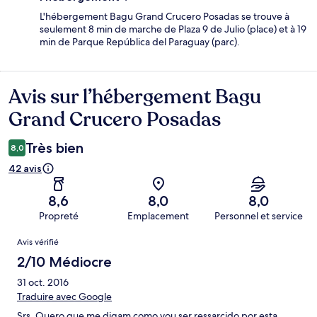
L'hébergement Bagu Grand Crucero Posadas se trouve à
seulement 8 min de marche de Plaza 9 de Julio (place) et à 19
min de Parque República del Paraguay (parc).
Avis sur l’hébergement Bagu
Avis
Grand Crucero Posadas
Très bien
8,0
42 avis
8,6
8,0
8,0
Propreté
Emplacement
Personnel et service
Avis
Avis vérifié
2/10 Médiocre
31 oct. 2016
Traduire avec Google
Srs. Quero que me digam como vou ser ressarcido por esta