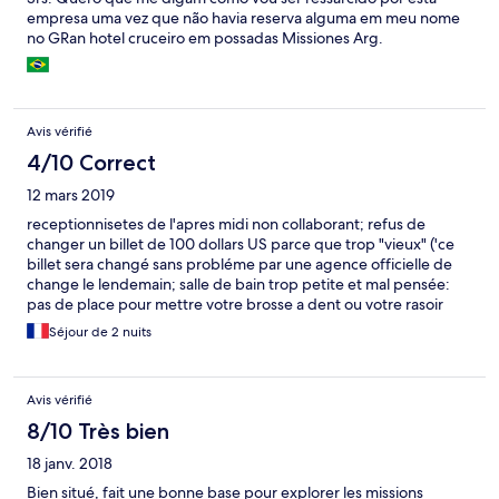
empresa uma vez que não havia reserva alguma em meu nome
no GRan hotel cruceiro em possadas Missiones Arg.
Avis vérifié
4/10 Correct
12 mars 2019
receptionnisetes de l'apres midi non collaborant; refus de
changer un billet de 100 dollars US parce que trop "vieux" ('ce
billet sera changé sans probléme par une agence officielle de
change le lendemain; salle de bain trop petite et mal pensée:
pas de place pour mettre votre brosse a dent ou votre rasoir
manuel sinon dans le bidet, mais si vous voulez utiliser le bidet il
Séjour de 2 nuits
faudra mettre vos affaire de toilette dans l'évier!
Avis vérifié
8/10 Très bien
18 janv. 2018
Bien situé, fait une bonne base pour explorer les missions