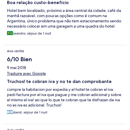
Boa relação custo-benefício
Hotel bem localizado, próximo a área central da cidade, café da
manhã razoável, com poucas opções como é comum na
Argentina, único problema que não tem estacionamento sendo
necessário colocar em uma garagem a uma quadra do hotel.
Leandro, séjour de 1 nuit
Avis vérifié
6/10 Bien
9 mai 2018
Traduire avec Google
Truchos! te cobran iva y no te dan comprobante
compre la habitacion por expedia y el hotel te cobran el iva.
pedi factura por el iva que pague y me cobran adicional y sobre
el mismo el iva! asi que lo.que te cobran que te disfrazan de iva
no es iva es adicional. Truchos!
david, séjour de 1 nuit