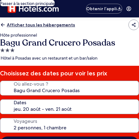
Passer à la section principale
Obtenir l’appli
Afficher tous les hébergements
Hôte professionnel
Bagu Grand Crucero Posadas
Hébergement
3.0 étoiles
Hôtel à Posadas avec un restaurant et un bar/salon
Choisissez des dates pour voir les prix
Où allez-vous ?
Dates
Voyageurs