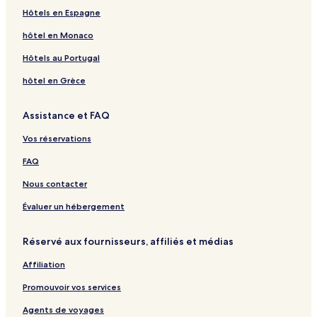
s
f
F
t
l
e
f
&
l
｜
&
k
Hôtels en Espagne
o
a
a
a
a
e
B
l
D
B
a
n
s
r
y
n
F
a
a
hôtel en Monaco
s
t
m
V
r
o
i
i
V
Hôtels au Portugal
l
e
i
l
n
l
hôtel en Grèce
a
d
l
l
a
Assistance et FAQ
y
B
Vos réservations
e
d
FAQ
a
n
Nous contacter
d
B
Évaluer un hébergement
r
e
Réservé aux fournisseurs, affiliés et médias
a
k
Affiliation
f
a
Promouvoir vos services
s
t
Agents de voyages