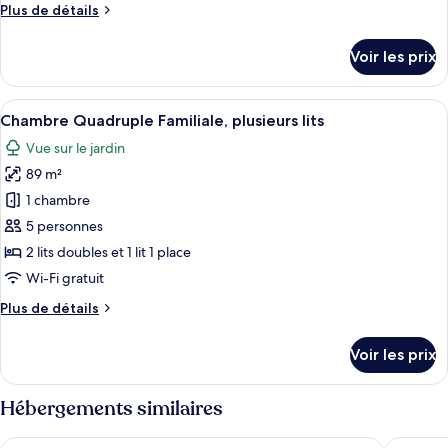
Plus
Plus de détails
Villa
de
Confort,
détails
Voir les prix
1
sur
le
chambre
type
Afficher
Une chambre confortable avec deux lit
13
de
Chambre Quadruple Familiale, plusieurs lits
toutes
chambre
Vue sur le jardin
Villa
les
Confort,
89 m²
photos
1
pour
1 chambre
chambre
ce
5 personnes
type
2 lits doubles et 1 lit 1 place
de
Wi-Fi gratuit
chambre :
Plus
Plus de détails
Chambre
de
Quadruple
détails
Voir les prix
Familiale,
sur
le
plusieurs
type
Hébergements similaires
lits
de
chambre
Muho B&B
Han-Shi