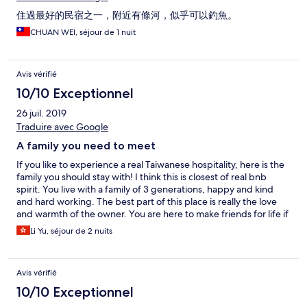
住過最好的民宿之一，附近有條河，似乎可以釣魚。
CHUAN WEI, séjour de 1 nuit
Avis vérifié
10/10 Exceptionnel
26 juil. 2019
Traduire avec Google
A family you need to meet
If you like to experience a real Taiwanese hospitality, here is the
family you should stay with! I think this is closest of real bnb
spirit. You live with a family of 3 generations, happy and kind
and hard working. The best part of this place is really the love
and warmth of the owner. You are here to make friends for life if
you like. The room of course is very clean and cozy. And the
Li Yu, séjour de 2 nuits
breakfast, Taiwanese luxury style, all house made, was so good!!
Location is great as well. Chitchat with the owner and you get
great tips to go around. Love the mother and father in this
Avis vérifié
family, you can clearly sense that they are the pillars of this
house. Beautiful!
10/10 Exceptionnel