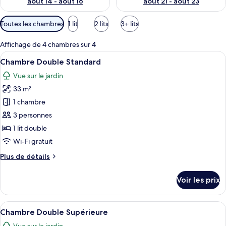
août 14 - août 16
août 21 - août 23
Filtres
Toutes les chambres
1 lit
2 lits
3+ lits
disponibles
pour
Affichage de 4 chambres sur 4
les
Afficher
Une chambre avec un plancher en bois, 
14
Chambre Double Standard
chambres
toutes
Vue sur le jardin
les
33 m²
photos
pour
1 chambre
ce
3 personnes
type
1 lit double
de
Wi-Fi gratuit
chambre :
Plus
Plus de détails
Chambre
de
Double
détails
Voir les prix
Standard
sur
le
type
Afficher
Une chambre spacieuse avec un grand li
12
de
Chambre Double Supérieure
toutes
chambre