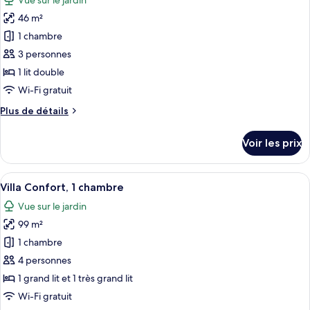
Vue sur le jardin
Chambre
les
Double
46 m²
photos
Standard
pour
1 chambre
ce
3 personnes
type
1 lit double
de
Wi-Fi gratuit
chambre :
Plus
Plus de détails
Chambre
de
Double
détails
Voir les prix
Supérieure
sur
le
type
Afficher
Un salon comprenant un canapé, une tab
11
de
Villa Confort, 1 chambre
toutes
chambre
Vue sur le jardin
Chambre
les
Double
99 m²
photos
Supérieure
pour
1 chambre
ce
4 personnes
type
1 grand lit et 1 très grand lit
de
Wi-Fi gratuit
chambre :