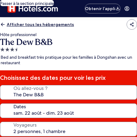
Passer à la section principale
Obtenir l’appli
Afficher tous les hébergements
Hôte professionnel
The Dew B&B
Hébergement
3.5 étoiles
Bed and breakfast très pratique pour les familles à Dongshan avec un
restaurant
Choisissez des dates pour voir les prix
Où allez-vous ?
Dates
Voyageurs