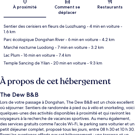
Carte
À proximité
Comment se
Restaurants
déplacer
Sentier des cerisiers en fleurs de Luozhuang
- 4 min en voiture
-
1.6 km
Parc écologique Dongshan River
- 6 min en voiture
- 4.2 km
Marché nocturne Luodong
- 7 min en voiture
- 3.2 km
Lac Plum
- 16 min en voiture
- 7.4 km
Temple Sancing de Yilan
- 20 min en voiture
- 9.3 km
À propos de cet hébergement
The Dew B&B
Lors de votre passage à Dongshan, The Dew B&B est un choix excellent
où séjourner. Sentiers de randonnée à pied ou à vélo et snorkeling, voici
quelques-unes des activités disponibles à proximité et qui raviront les
voyageurs à la recherche de vacances sportives. Au menu également,
des services gratuits comme l'accès Wi-Fi, le parking sans voiturier et un
petit déjeuner complet, proposé tous les jours, entre 08 h 30 et 10 h 30.
Parmi les avantages offerts par cet hébergement : une terrasse et un