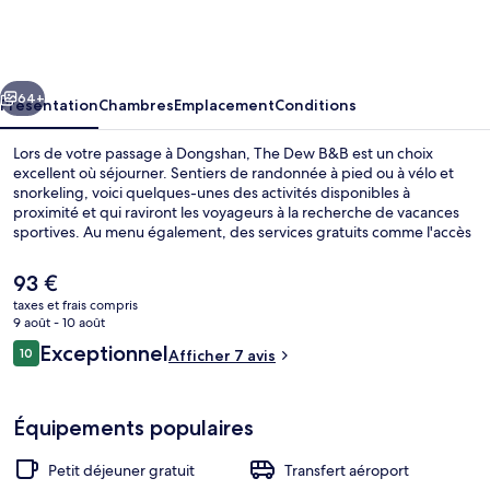
Dew
B&B
cédent
Suivant
64+
Présentation
Chambres
Emplacement
Conditions
Lors de votre passage à Dongshan, The Dew B&B est un choix
excellent où séjourner. Sentiers de randonnée à pied ou à vélo et
snorkeling, voici quelques-unes des activités disponibles à
proximité et qui raviront les voyageurs à la recherche de vacances
sportives. Au menu également, des services gratuits comme l'accès
Wi-Fi, le parking sans voiturier et un petit déjeuner complet,
proposé tous les jours, entre 08 h 30 et 10 h 30. Parmi les avantages
Le
93 €
offerts par cet hébergement : une terrasse et un jardin.
prix
taxes et frais compris
actuel
9 août - 10 août
Villa Confort, 1 chambre | Équipement
est
Avis
Exceptionnel
10
Afficher 7 avis
de
10 sur 10
voyageurs
93 €.
Équipements populaires
Petit déjeuner gratuit
Transfert aéroport