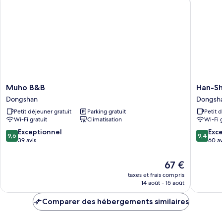
Chambre
Quadruple
Familiale,
plusieurs
lits
Muho
Han-
Muho B&B
Han-Sh
B&B
Shian
Dongshan
Dongsh
Dongshan
Boutiqu
Petit déjeuner gratuit
Parking gratuit
Petit 
B&B
Wi-Fi gratuit
Climatisation
Wi-Fi 
Dongsh
9.6
9.4
Exceptionnel
Exc
9,6
9,4
sur
sur
39 avis
60 av
10,
10,
Exceptionnel,
Exceptio
Le
67 €
39 avis
60 avis
nouveau
taxes et frais compris
prix
14 août - 15 août
est
de
Comparer des hébergements similaires
67 €