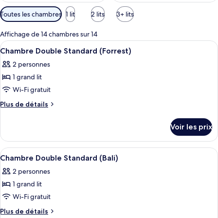
Filtres
Toutes les chambres
1 lit
2 lits
3+ lits
disponibles
pour
Affichage de 14 chambres sur 14
les
Afficher
Une chambre d’hôtel moderne dotée d’un
5
Chambre Double Standard (Forrest)
chambres
toutes
2 personnes
les
1 grand lit
photos
pour
Wi-Fi gratuit
ce
Plus
Plus de détails
type
de
détails
de
Voir les prix
sur
chambre :
le
Chambre
type
Afficher
Une chambre moderne avec un lit à bal
4
Double
de
Chambre Double Standard (Bali)
toutes
chambre
Standard
2 personnes
Chambre
les
(Forrest)
Double
1 grand lit
photos
Standard
pour
Wi-Fi gratuit
(Forrest)
ce
Plus
Plus de détails