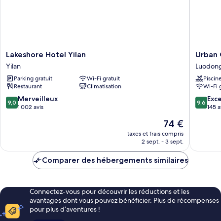
Lakeshore
Urban
Lakeshore Hotel Yilan
Urban 
Hotel
Oasis
Yilan
Luodon
Yilan
Inn
Parking gratuit
Wi-Fi gratuit
Piscin
Yilan
Luodon
Restaurant
Climatisation
Wi-Fi 
9.0
9.6
Merveilleux
Exc
9,0
9,6
sur
sur
1 002 avis
145 a
10,
10,
Le
74 €
Merveilleux,
Exceptio
nouveau
1 002 avis
145 avis
taxes et frais compris
prix
2 sept. - 3 sept.
est
de
Comparer des hébergements similaires
74 €
Connectez-vous pour découvrir les réductions et les
avantages dont vous pouvez bénéficier. Plus de récompenses
pour plus d’aventures !