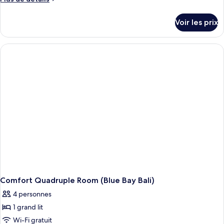
type
de
détails
de
Voir les prix
sur
chambre :
le
Family
type
Loft
de
chambre
Family
Loft
Comfort Quadruple Room (Blue Bay Bali)
4 personnes
1 grand lit
Wi-Fi gratuit