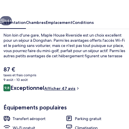
Riverside
cédent
Suivant
64+
Présentation
Chambres
Emplacement
Conditions
Non loin d'une gare, Maple House Riverside est un choix excellent
pour un séjour à Dongshan. Parmi les avantages offerts l'accès Wi-Fi
et le parking sans voiturier, mais ce n'est pas tout puisque sur place,
vous pourrez faire du mini-golf, parfait pour un séjour actif. Parmi les
autres petits avantages de cet hébergement figurent une terrasse
et un jardin.
Le
87 €
prix
taxes et frais compris
actuel
9 août - 10 août
Chambre Double Standard (Bali) | Ridea
est
Avis
Exceptionnel
9,8
Afficher 47 avis
de
9,8 sur 10
voyageurs
87 €.
Équipements populaires
Transfert aéroport
Parking gratuit
Wi-Fi gratuit
Climatisation