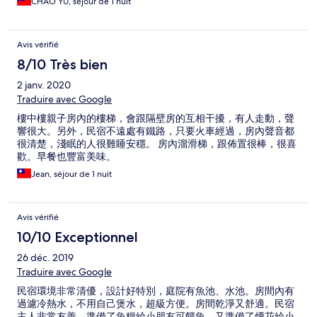
CHAO YU, séjour de 1 nuit
Avis vérifié
8/10 Très bien
2 janv. 2020
Traduire avec Google
樓中樓親子房內的樓梯，會跟隔壁房的互相干擾，有人走動，聲
響很大。另外，民宿不遠處有鐵路，只要火車經過，房內聲音都
很清楚，淺眠的人很難睡安穩。 房內溜滑梯，跟佈置很棒，很喜
歡。早餐也豐富美味。
Jean, séjour de 1 nuit
Avis vérifié
10/10 Exceptionnel
26 déc. 2019
Traduire avec Google
民宿環境非常清優，設計好特別，庭院有魚池、水池。房間內有
過濾冷熱水，不用自己煲水，超級方便。房間乾淨又舒適。民宿
主人非常友善，準備了魚糧給小朋友可餵魚，又準備了煙花給小