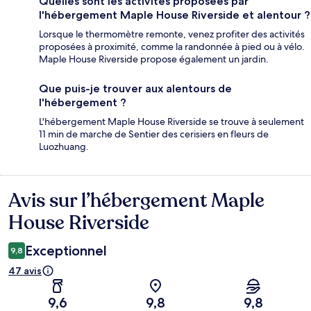
Quelles sont les activités proposées par
l'hébergement Maple House Riverside et alentour ?
Lorsque le thermomètre remonte, venez profiter des activités
proposées à proximité, comme la randonnée à pied ou à vélo.
Maple House Riverside propose également un jardin.
Que puis-je trouver aux alentours de
l'hébergement ?
L'hébergement Maple House Riverside se trouve à seulement
11 min de marche de Sentier des cerisiers en fleurs de
Luozhuang.
Avis sur l’hébergement Maple
Avis
House Riverside
Exceptionnel
9,8
47 avis
9,6
9,8
9,8