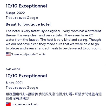
10/10 Exceptionnel
5 sept. 2022
Traduire avec Google
Beautiful boutique hotel
The hotel is very tastefully designed. Every room has a different
theme. It is very clean and very artistic. They even have RO
water from the faucet! The host is very kind and caring. Though
we did not have a car, they made sure that we were able to go
to places and even arranged meals to be delivered to our room.
We recommend this boutique hotel to anyone who is going to
Florence, séjour de 11 nuits
the area. We will definitely come back!
Avis vérifié
10/10 Exceptionnel
8 nov. 2021
Traduire avec Google
服務態度很好~很親切 房間跟民宿比照片好看~ 可惜房間地毯有迴
紋針沒有清潔到
Luns, séjour de 1 nuit