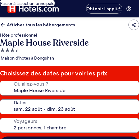
Passer à la section principale
Obtenir l’appli
Afficher tous les hébergements
Hôte professionnel
Maple House Riverside
Hébergement
3.5 étoiles
Maison d'hôtes à Dongshan
Choisissez des dates pour voir les prix
Où allez-vous ?
Dates
Voyageurs