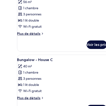
-
56 m²
photos
Standard
pour
1 chambre
Room
ce
3 personnes
type
1 lit double
de
Wi-Fi gratuit
chambre :
Plus
Plus de détails
Building
de
-
détails
Voir les pri
Suite
sur
le
Room
type
Afficher
Un complexe hôtelier doté d’une
1
de
Bungalow - House C
toutes
chambre
40 m²
Building
les
-
1 chambre
photos
Suite
pour
3 personnes
Room
ce
1 lit double
type
Wi-Fi gratuit
de
Plus
Plus de détails
chambre :
de