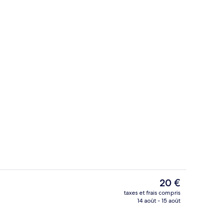
 l’hébergement
Terrasse/Patio
Le
20 €
prix
taxes et frais compris
actuel
14 août - 15 août
Restaurant
est
de