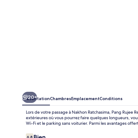
Rujee
Resort
20+
Présentation
Chambres
Emplacement
Conditions
Lors de votre passage à Nakhon Ratchasima, Pang Rujee Reso
extérieures où vous pourrez faire quelques longueurs, vou
Wi-Fi et le parking sans voiturier. Parmi les avantages offe
Avis
Bien
6,8