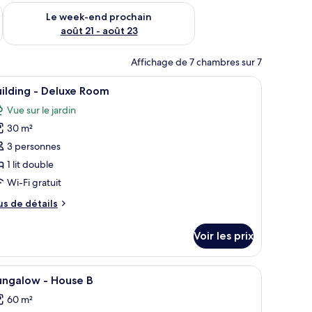
-end août 14 - août 16
Vérifier la disponibilité pour le week-end prochain août 21 - 
Le week-end prochain
août 21 - août 23
Affichage de 7 chambres sur 7
fficher
Bureau, Wi-Fi gratuit
1
ilding - Deluxe Room
outes
Vue sur le jardin
s
30 m²
hotos
our
3 personnes
e
1 lit double
ype
Wi-Fi gratuit
e
us
us de détails
hambre :
e
uilding
tails
Voir les prix
r
eluxe
pe
 piscine, de plusieurs villas aux toits rouges et d’une végétation luxuriante.
fficher
Un complexe hôtelier doté d’une grande piscine
oom
1
e
ungalow - House B
outes
hambre
60 m²
ilding
s