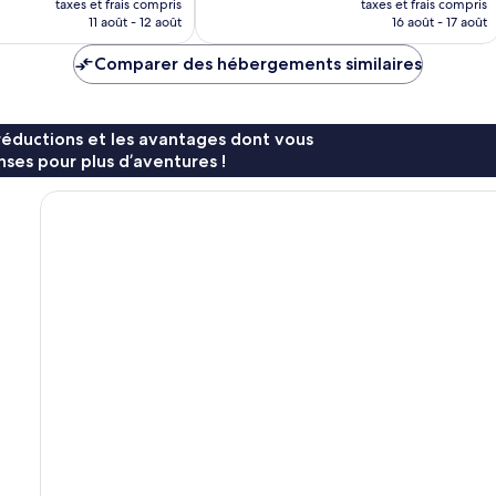
taxes et frais compris
taxes et frais compris
prix
prix
11 août - 12 août
16 août - 17 août
est
est
de
de
Comparer des hébergements similaires
27 €
41 €
réductions et les avantages dont vous
ses pour plus d’aventures !