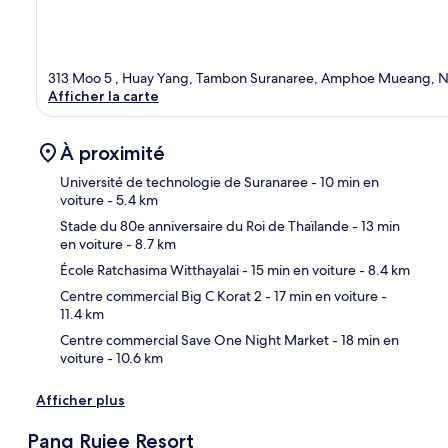
313 Moo 5 , Huay Yang, Tambon Suranaree, Amphoe Mueang, 
Afficher la carte
À proximité
Université de technologie de Suranaree
- 10 min en
voiture
- 5.4 km
Stade du 80e anniversaire du Roi de Thaïlande
- 13 min
Car
en voiture
- 8.7 km
École Ratchasima Witthayalai
- 15 min en voiture
- 8.4 km
Centre commercial Big C Korat 2
- 17 min en voiture
-
11.4 km
Centre commercial Save One Night Market
- 18 min en
voiture
- 10.6 km
Afficher plus
Pang Rujee Resort