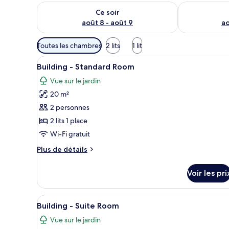
Vérifier la disponibilité pour ce soir août 8 - août 9
Vérifier la di
Ce soir
août 8 - août 9
ao
Filtres
Toutes les chambres
2 lits
1 lit
disponibles
Afficher
Bureau, Wi-Fi gratuit
pour
1
Building - Standard Room
toutes
les
Vue sur le jardin
les
chambres
20 m²
photos
pour
2 personnes
ce
2 lits 1 place
type
Wi-Fi gratuit
de
Plus
Plus de détails
chambre :
de
Building
détails
Voir les pri
sur
-
le
Standard
type
Afficher
Bureau, Wi-Fi gratuit
Room
1
de
Building - Suite Room
toutes
chambre
Vue sur le jardin
Building
les