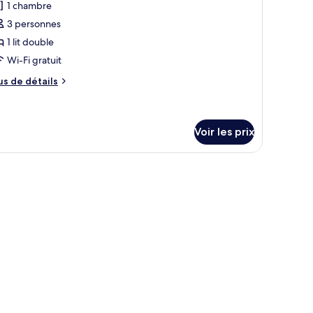
1 chambre
hotos
luxe
our
3 personnes
oom
e
1 lit double
ype
Wi-Fi gratuit
e
us
us de détails
hambre :
e
ungalow
tails
r
Voir les prix
ouse
pe
e
uriante.
hambre
ngalow
ouse