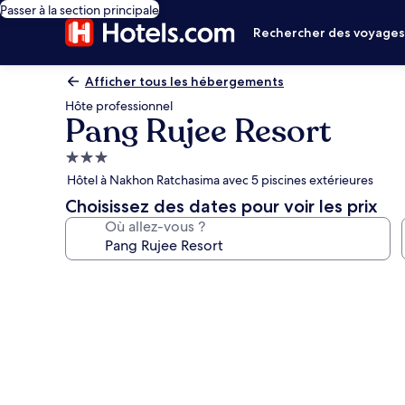
Passer à la section principale
Rechercher des voyage
Afficher tous les hébergements
Hôte professionnel
Pang Rujee Resort
Hébergement
3.0 étoiles
Hôtel à Nakhon Ratchasima avec 5 piscines extérieures
Choisissez des dates pour voir les prix
Où allez-vous ?
Galerie
photos
de
l’hébergement
Pang