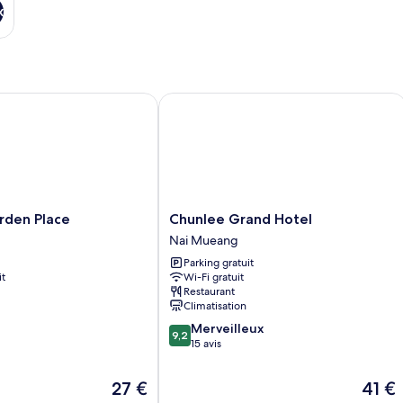
x
en Place
Chunlee Grand Hotel
Chunlee
den Place
Chunlee Grand Hotel
Grand
Nai Mueang
Hotel
Parking gratuit
Nai
it
Wi-Fi gratuit
Mueang
Restaurant
Climatisation
9.2
Merveilleux
9,2
sur
15 avis
10,
Merveilleux,
Le
Le
27 €
41 €
15 avis
nouveau
nouvea