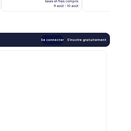
taxes et frais compris
tax
prix
9 août - 10 août
est
de
14 €
Se connecter
S’inscrire gratuitement