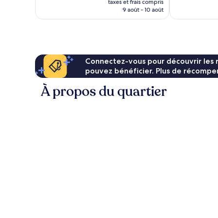
taxes et frais compris
prix
9 août - 10 août
est
de
15 €
Connectez-vous pour découvrir les 
pouvez bénéficier. Plus de récompen
À propos du quartier