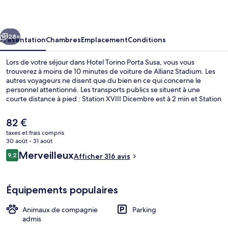
Porta
Susa
cédent
Suivant
28+
Présentation
Chambres
Emplacement
Conditions
Lors de votre séjour dans Hotel Torino Porta Susa, vous vous
trouverez à moins de 10 minutes de voiture de Allianz Stadium. Les
autres voyageurs ne disent que du bien en ce qui concerne le
personnel attentionné. Les transports publics se situent à une
courte distance à pied : Station XVIII Dicembre est à 2 min et Station
Principi D'Acaja, à 8 min.
Le
82 €
prix
taxes et frais compris
actuel
30 août - 31 août
Extérieur
est
Avis
Merveilleux
9,2
Afficher 316 avis
de
9,2 sur 10
voyageurs
82 €.
Équipements populaires
Animaux de compagnie
Parking
admis