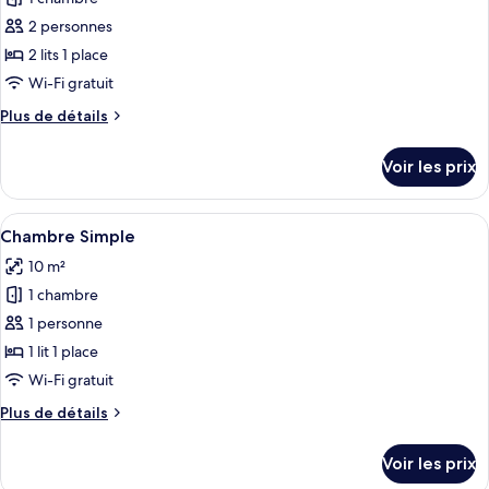
photos
pour
2 personnes
ce
2 lits 1 place
type
Wi-Fi gratuit
de
Plus
Plus de détails
chambre :
de
Chambre
détails
Voir les prix
sur
avec
le
lits
type
Afficher
Une chambre d’hôtel avec un lit, une c
jumeaux
7
de
Chambre Simple
toutes
chambre
10 m²
Chambre
les
avec
1 chambre
photos
lits
pour
1 personne
jumeaux
ce
1 lit 1 place
type
Wi-Fi gratuit
de
Plus
Plus de détails
chambre :
de
Chambre
détails
Voir les prix
sur
Simple