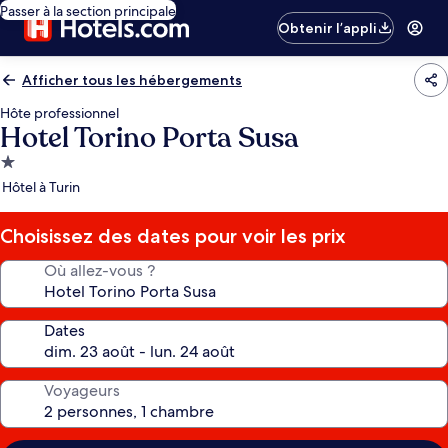
Passer à la section principale
Obtenir l’appli
Afficher tous les hébergements
Hôte professionnel
Hotel Torino Porta Susa
Hébergement
1.0 étoile
Hôtel à Turin
Choisissez des dates pour voir les prix
Où allez-vous ?
Dates
Voyageurs