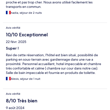
proche et pas trop cher. Nous avons utilisé facilement les
transports en commun.
nadia, séjour de 2 nuits
Avis vérifié
10/10 Exceptionnel
22 févr. 2025
Super !
Ravi de cette réservation, l'hôtel est bien situé, possibilité de
parking en sous-terrain avec gardiennage dans une rue a
proximité. Personnel accueillant, hotel impeccable et chambre
très confortable et calme ( chambre sur cour dans notre cas).
Salle de bain impeccable et fournie en produits de toilette.
Nous n'avons pas pu essayer le petit déjeuné à l'hôtel, mais si
Alexis, séjour de 1 nuit
vous manquez le coche il y a une caffètiria à 2 pas de l'hôtel.
Encore une fois, très content de cette nuit passée à Turin, nous
savons déjà où aller lors de notre prochaine visite.
Avis vérifié
8/10 Très bien
9 août 2024