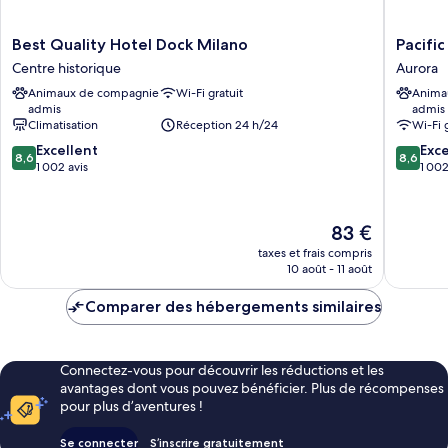
Best
Pacific
Best Quality Hotel Dock Milano
Pacific
Quality
Hotel
Centre historique
Aurora
Hotel
Fortino
Animaux de compagnie
Wi-Fi gratuit
Anima
Dock
Aurora
admis
admis
Milano
Climatisation
Réception 24 h/24
Wi-Fi 
Centre
8.6
8.6
historique
Excellent
Exce
8,6
8,6
sur
sur
1 002 avis
1 002
10,
10,
Excellent,
Excellen
1 002 avis
1 002 av
Le
83 €
nouveau
taxes et frais compris
prix
10 août - 11 août
est
de
Comparer des hébergements similaires
83 €
Connectez-vous pour découvrir les réductions et les
avantages dont vous pouvez bénéficier. Plus de récompenses
pour plus d’aventures !
Se connecter
S’inscrire gratuitement