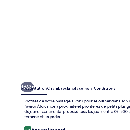
33+
Présentation
Chambres
Emplacement
Conditions
Profitez de votre passage à Pons pour séjourner dans Jolysa
l'aviron/du canoë à proximité et profiterez de petits plus g
déjeuner continental proposé tous les jours entre 07 h 00 
terrasse et un jardin.
Avis
Exceptionnel
9,8