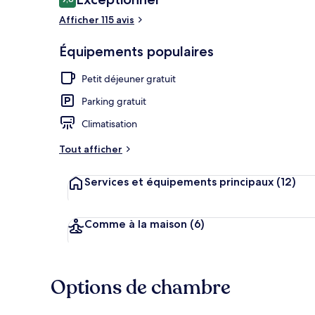
9,8 sur 10
voyageurs
Afficher 115 avis
Réception
Équipements populaires
Petit déjeuner gratuit
Parking gratuit
Climatisation
Tout afficher
Services et équipements principaux
(12)
Comme à la maison
(6)
Options de chambre