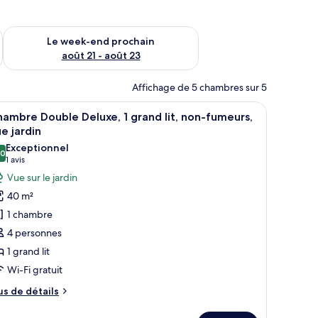
-end août 14 - août 16
Vérifier la disponibilité pour le week-end prochain août 21 - 
Le week-end prochain
août 21 - août 23
Affichage de 5 chambres sur 5
ise.
lit, un banc, une armoire et un espace douche.
fficher
Une chambre à coucher comprenant un lit, de
5
ambre Double Deluxe, 1 grand lit, non-fumeurs,
outes
e jardin
s
Exceptionnel
,0
hotos
10,0 sur 10
(1 avis)
1 avis
our
Vue sur le jardin
e
40 m²
ype
1 chambre
e
4 personnes
hambre :
1 grand lit
hambre
Wi-Fi gratuit
ouble
eluxe,
us
us de détails
e
tails