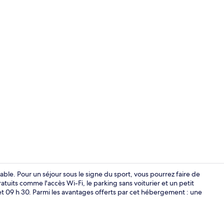
Petit déjeune
ble. Pour un séjour sous le signe du sport, vous pourrez faire de
ratuits comme l'accès Wi-Fi, le parking sans voiturier et un petit
et 09 h 30. Parmi les avantages offerts par cet hébergement : une
Façade de l