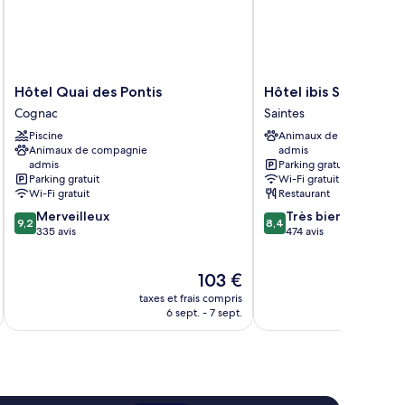
Hôtel
Hôtel
Hôtel Quai des Pontis
Hôtel ibis Saintes
Quai
ibis
Cognac
Saintes
des
Saintes
Piscine
Animaux de compagnie
Pontis
Saintes
Animaux de compagnie
admis
Cognac
admis
Parking gratuit
Parking gratuit
Wi-Fi gratuit
Wi-Fi gratuit
Restaurant
9.2
8.4
Merveilleux
Très bien
9,2
8,4
sur
sur
335 avis
474 avis
10,
10,
Merveilleux,
Très
Le
103 €
335 avis
bien,
u
nouveau
474 avis
taxes et frais compris
tax
prix
6 sept. - 7 sept.
est
de
103 €