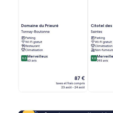
Domaine
Citotel
Domaine du Prieuré
Citotel des
du
des
Tonnay-Boutonne
Saintes
Prieuré
Messageries
Parking
Parking
Tonnay-
Saintes
Wi-Fi gratuit
Wi-Fi gratuit
Boutonne
Restaurant
Climatisation
Climatisation
Non-fumeur
9.0
9.0
Merveilleux
Merveill
9,0
9,0
sur
sur
63 avis
393 avis
10,
10,
Merveilleux,
Merveilleux,
63 avis
393 avis
Le
87 €
nouveau
taxes et frais compris
prix
23 août - 24 août
est
de
87 €