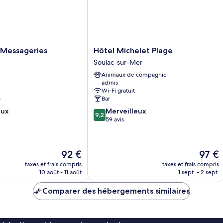
Hôtel
 Messageries
Hôtel Michelet Plage
Michelet
Soulac-sur-Mer
Plage
Animaux de compagnie
Soulac-
admis
sur-
Wi-Fi gratuit
Mer
s
Bar
9.2
eux
Merveilleux
9,2
sur
59 avis
10,
Merveilleux,
59 avis
Le
Le
92 €
97 €
nouveau
nouvea
taxes et frais compris
taxes et frais compris
prix
prix
10 août - 11 août
1 sept. - 2 sept.
est
est
de
de
Comparer des hébergements similaires
92 €
97 €