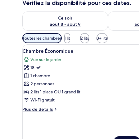
Vérifiez la disponibilité pour ces dates.
Vérifier la disponibilité pour ce soir août 8 - août 9
Vérifier la di
Ce soir
août 8 - août 9
ao
Filtres
Toutes les chambres
1 lit
2 lits
3+ lits
disponibles
Afficher
Une chambre à coucher compren
pour
4
Chambre Économique
toutes
les
Vue sur le jardin
les
chambres
18 m²
photos
pour
1 chambre
ce
2 personnes
type
2 lits 1 place OU 1 grand lit
de
Wi-Fi gratuit
chambre :
Plus
Plus de détails
Chambre
de
Économique
détails
sur
le
type