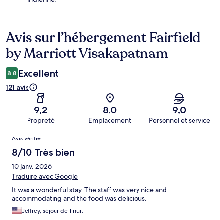
Avis sur l’hébergement Fairfield
Avis
by Marriott Visakapatnam
Excellent
8,8
121 avis
9,2
8,0
9,0
Propreté
Emplacement
Personnel et service
Avis
Avis vérifié
8/10 Très bien
10 janv. 2026
Traduire avec Google
It was a wonderful stay. The staff was very nice and
accommodating and the food was delicious.
Jeffrey, séjour de 1 nuit