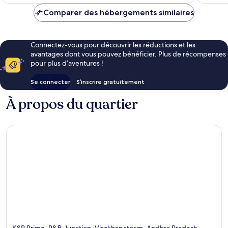
est
de
Comparer des hébergements similaires
43 €
Connectez-vous pour découvrir les réductions et les
avantages dont vous pouvez bénéficier. Plus de récompenses
pour plus d’aventures !
Se connecter
S’inscrire gratuitement
À propos du quartier
KSR Prime, R&B Junction, Visakhapatnam, Andhra Pradesh,