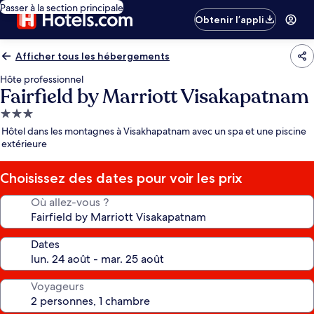
Passer à la section principale
Obtenir l’appli
Afficher tous les hébergements
Hôte professionnel
Fairfield by Marriott Visakapatnam
Hébergement
3.0 étoiles
Hôtel dans les montagnes à Visakhapatnam avec un spa et une piscine
extérieure
Choisissez des dates pour voir les prix
Où allez-vous ?
Dates
Voyageurs