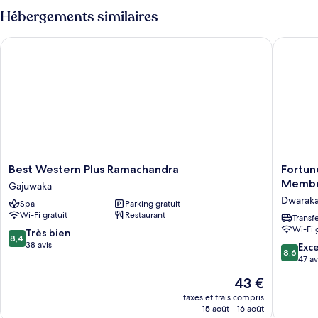
Exécutive,
type
Hébergements similaires
1
de
chambre
lit
Best Western Plus Ramachandra
Fortune 
Suite
double,
Exécutive,
niveau
1
Exécutif
lit
double,
niveau
Exécutif
Best
Fortune
Best Western Plus Ramachandra
Fortun
Western
Inn
Member
Gajuwaka
Plus
Sree
Dwaraka
Spa
Parking gratuit
Ramachandra
Kanya,
Wi-Fi gratuit
Restaurant
Gajuwaka
Visakha
Transf
Wi-Fi 
-
8.4
Très bien
8,4
Membe
sur
38 avis
8.6
Exce
8,6
ITC
10,
sur
47 av
Hotels'
Très
10,
Le
43 €
Group
bien,
Excellen
nouveau
Dwarak
38 avis
47 avis
taxes et frais compris
prix
Nagar
15 août - 16 août