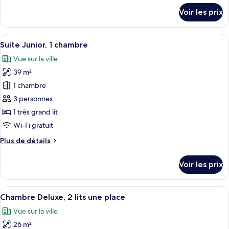
Premium,
détails
Voir les prix
2
sur
le
lits
type
Afficher
Une chambre d’hôtel avec un grand lit,
une
9
de
Suite Junior, 1 chambre
toutes
place
chambre
Vue sur la ville
Chambre
les
Premium,
39 m²
photos
2
pour
1 chambre
lits
ce
une
3 personnes
place
type
1 très grand lit
de
Wi-Fi gratuit
chambre :
Plus
Plus de détails
Suite
de
Junior,
détails
Voir les prix
1
sur
le
chambre
type
Afficher
Une chambre d’hôtel avec deux lits, u
15
de
Chambre Deluxe, 2 lits une place
toutes
chambre
Vue sur la ville
Suite
les
Junior,
26 m²
photos