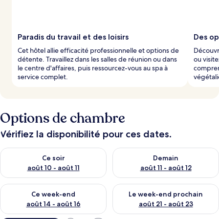
Paradis du travail et des loisirs
Des op
Cet hôtel allie efficacité professionnelle et options de
Découvre
détente. Travaillez dans les salles de réunion ou dans
ou visite
le centre d'affaires, puis ressourcez-vous au spa à
compren
service complet.
végétal
Options de chambre
Vérifiez la disponibilité pour ces dates.
Vérifier la disponibilité pour ce soir août 10 - août 11
Vérifier la disponibilité pour 
Ce soir
Demain
août 10 - août 11
août 11 - août 12
Vérifier la disponibilité pour ce week-end août 14 - août 16
Vérifier la disponibilité pour
Ce week-end
Le week-end prochain
août 14 - août 16
août 21 - août 23