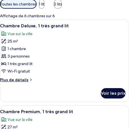
Filtres
Toutes les chambres
1 lit
2 lits
disponibles
pour
Affichage de 6 chambres sur 6
les
Afficher
Une chambre d’hôtel avec un grand lit,
11
Chambre Deluxe, 1 très grand lit
chambres
toutes
Vue sur la ville
les
25 m²
photos
pour
1 chambre
ce
3 personnes
type
1 très grand lit
de
Wi-Fi gratuit
chambre :
Plus
Plus de détails
Chambre
de
Deluxe,
détails
Voir les prix
1
sur
le
très
type
Afficher
Une chambre d’hôtel avec un lit, un bur
grand
8
de
Chambre Premium, 1 très grand lit
toutes
lit
chambre
Vue sur la ville
Chambre
les
Deluxe,
27 m²
photos