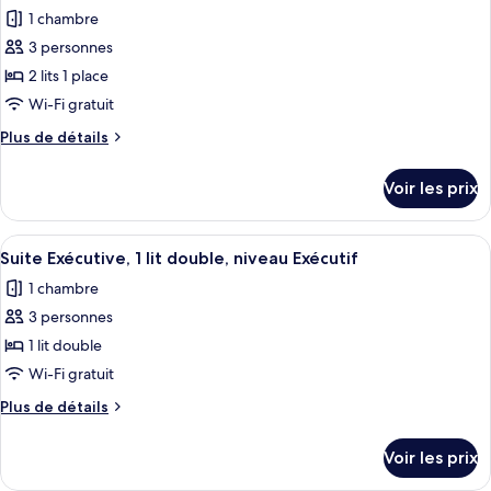
1
pour
1 chambre
chambre
ce
3 personnes
type
2 lits 1 place
de
Wi-Fi gratuit
chambre :
Plus
Plus de détails
Chambre
de
Deluxe,
détails
Voir les prix
2
sur
le
lits
type
Afficher
Une chambre d’hôtel avec un lit, un ca
une
6
de
Suite Exécutive, 1 lit double, niveau Exécutif
toutes
place
chambre
1 chambre
Chambre
les
Deluxe,
3 personnes
photos
2
pour
1 lit double
lits
ce
une
Wi-Fi gratuit
place
type
Plus
Plus de détails
de
de
chambre :
détails
Voir les prix
sur
Suite
le