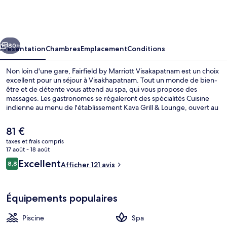
by
Marriott
Visakapatnam
cédent
Suivant
80+
Présentation
Chambres
Emplacement
Conditions
Non loin d'une gare, Fairfield by Marriott Visakapatnam est un choix
excellent pour un séjour à Visakhapatnam. Tout un monde de bien-
être et de détente vous attend au spa, qui vous propose des
massages. Les gastronomes se régaleront des spécialités Cuisine
indienne au menu de l'établissement Kava Grill & Lounge, ouvert au
moment du déjeuner et du dîner. Une piscine extérieure, un bar /
salon et une salle de fitness figurent également parmi les petits plus
Le
81 €
offerts. Les autres voyageurs adorent le personnel attentionné.
prix
taxes et frais compris
actuel
17 août - 18 août
Piscine extérieure
est
Avis
Excellent
8,8
Afficher 121 avis
de
8,8 sur 10
voyageurs
81 €.
Équipements populaires
Piscine
Spa