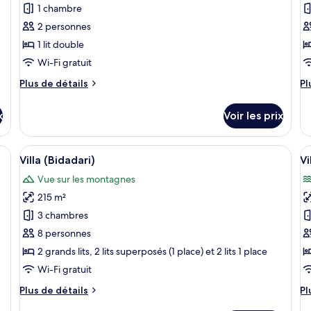
pour
p
1 chambre
ce
c
2 personnes
type
t
1 lit double
de
d
Wi-Fi gratuit
chambre :
c
Plus
Pl
Plus de détails
Pl
Villa
Vi
de
d
(Asmara
(
détails
dé
x
Voir les prix
1)
3)
sur
su
le
le
type
ty
vue sur les montagnes, entouré d’une végétation luxuriante et doté d’une ter
Afficher
Une maison moderne dotée d’une pisci
A
33
de
d
Villa (Bidadari)
Vi
toutes
t
chambre
c
Vue sur les montagnes
Villa
les
Vi
le
(Asmara
(A
215 m²
photos
p
1)
3)
pour
p
3 chambres
ce
c
8 personnes
type
t
2 grands lits, 2 lits superposés (1 place) et 2 lits 1 place
de
d
Wi-Fi gratuit
chambre :
c
Plus
Pl
Plus de détails
Pl
Villa
Vi
de
d