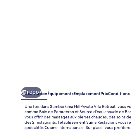
Hill
Private
Villa
Retreat
1 000+
Présentation
Équipements
Emplacement
Prix
Conditions
Une fois dans Sumberkima Hill Private Villa Retreat, vous v
comme Baie de Pemuteran et Source d'eau chaude de Ba
vous offrir des massages aux pierres chaudes, des soins d
des 2 restaurants, l'établissement Suma Restaurant vous rég
spécialités Cuisine internationale. Sur place, vous profitere