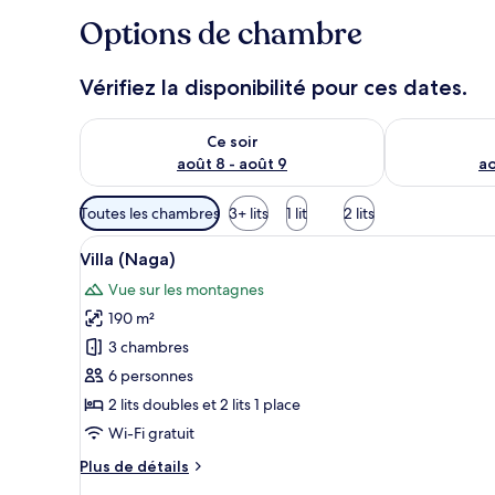
Options de chambre
Vérifiez la disponibilité pour ces dates.
Vérifier la disponibilité pour ce soir août 8 - août 9
Vérifier la di
Ce soir
août 8 - août 9
ao
Filtres
Toutes les chambres
3+ lits
1 lit
2 lits
disponibles
Afficher
Une piscine avec vue sur les mo
pour
31
Villa (Naga)
toutes
les
Vue sur les montagnes
les
chambres
190 m²
photos
pour
3 chambres
ce
6 personnes
type
2 lits doubles et 2 lits 1 place
de
Wi-Fi gratuit
chambre :
Plus
Plus de détails
Villa
de