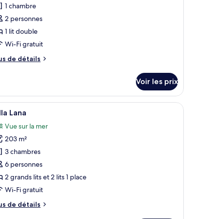
our
1 chambre
e
2 personnes
ype
1 lit double
e
Wi-Fi gratuit
hambre :
us
us de détails
lla
e
Asmara
tails
Voir les prix
r
pe
rasse en bois avec des chaises longues.
ne, entourée d’une végétation luxuriante et offrant une vue dégagée sur 
fficher
Une maison moderne dotée d’une piscine, de c
31
e
lla Lana
outes
hambre
Vue sur la mer
lla
s
smara
203 m²
hotos
our
3 chambres
e
6 personnes
ype
2 grands lits et 2 lits 1 place
e
Wi-Fi gratuit
hambre :
us
us de détails
lla
e