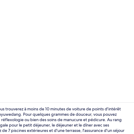
Vidéo du cr
ous trouverez à moins de 10 minutes de voiture de points d'intérêt
nyuwedang. Pour quelques grammes de douceur, vous pouvez
e réflexologie ou bien des soins de manucure et pédicure. Au rang
Villa El Nid
ale pour le petit déjeuner, le déjeuner et le dîner avec ses
z de 7 piscines extérieures et d'une terrasse, l'assurance d'un séjour