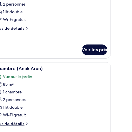
nah)
our
2 personnes
e
1 lit double
ype
Wi-Fi gratuit
e
us
us de détails
hambre :
e
hambre
tails
r
Voir les prix
pe
e
ldaquin, un lit superposé et une vue sur l’extérieur grâce à de grandes fenêt
fficher
Un vaste espace de vie doté d’un plafond en bé
hambre
12
hambre (Anak Arun)
hambre
outes
Vue sur le jardin
s
85 m²
hotos
our
1 chambre
e
2 personnes
ype
1 lit double
e
Wi-Fi gratuit
hambre :
us
us de détails
hambre
e