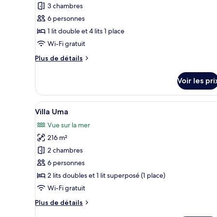
pour
3 chambres
ce
6 personnes
type
1 lit double et 4 lits 1 place
de
Wi-Fi gratuit
chambre :
Plus
Plus de détails
Villa
de
(Barong)
détails
Voir les pri
sur
le
type
Afficher
Un espace piscine offrant une 
26
de
Villa Uma
toutes
chambre
Vue sur la mer
Villa
les
(Barong)
216 m²
photos
pour
2 chambres
ce
6 personnes
type
2 lits doubles et 1 lit superposé (1 place)
de
Wi-Fi gratuit
chambre :
Plus
Plus de détails
Villa
de