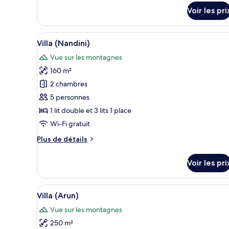
(Naga)
détails
Voir les pri
sur
le
type
Afficher
Une maison à deux étages avec 
28
de
Villa (Nandini)
toutes
chambre
Vue sur les montagnes
Villa
les
(Naga)
160 m²
photos
pour
2 chambres
ce
5 personnes
type
1 lit double et 3 lits 1 place
de
Wi-Fi gratuit
chambre :
Plus
Plus de détails
Villa
de
(Nandini)
détails
Voir les pri
sur
le
type
Afficher
Une maison moderne avec une p
25
de
Villa (Arun)
toutes
chambre
Vue sur les montagnes
Villa
les
(Nandini)
250 m²
photos