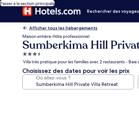
Passer à la section principale
Rechercher des voyage
Afficher tous les hébergements
Maison entière
·
Hôte professionnel
Sumberkima Hill Private
Hébergement
3.5 étoiles
Villa très pratique pour les familles avec 2 restaurants - Bai
Choisissez des dates pour voir les prix
Où allez-vous ?
Galerie
photos
de
l’hébergement
Sumberkima