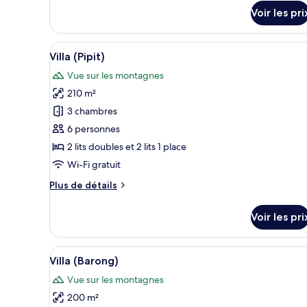
le
Voir les pri
type
de
Afficher
Une maison moderne dotée d’une
chambre
35
Villa (Pipit)
Chambre
toutes
Vue sur les montagnes
les
210 m²
photos
pour
3 chambres
ce
6 personnes
type
2 lits doubles et 2 lits 1 place
de
Wi-Fi gratuit
chambre :
Plus
Plus de détails
Villa
de
(Pipit)
détails
Voir les pri
sur
le
type
Afficher
Un espace aménagé au bord de l
27
de
Villa (Barong)
toutes
chambre
Vue sur les montagnes
Villa
les
(Pipit)
200 m²
photos