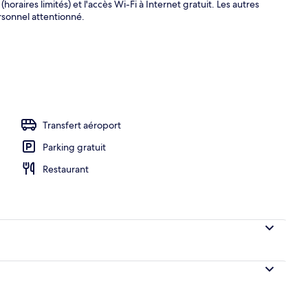
horaires limités) et l'accès Wi-Fi à Internet gratuit. Les autres
rsonnel attentionné.
| Wi-Fi gratuit, décoration personnalisée, ameublement personnalisé
Transfert aéroport
Parking gratuit
Restaurant