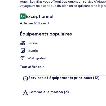
réussi. Les villas vous offrent également un service d'étage (
voyageurs ne disent que du bien en ce qui concerne le pe
Avis
Exceptionnel
9,4
9,4 sur 10
Villa (Arun) 
voyageurs
Afficher 108 avis
Équipements populaires
Piscine
Laverie
Wi-Fi gratuit
Tout afficher
Services et équipements principaux
(12)
Comme à la maison
(6)