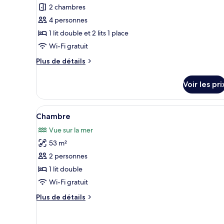
pour
2 chambres
ce
4 personnes
type
1 lit double et 2 lits 1 place
de
Wi-Fi gratuit
chambre :
Plus
Plus de détails
Villa
de
(Arun)
détails
Voir les pri
sur
le
type
Afficher
Une chambre spacieuse avec un 
10
de
Chambre
toutes
chambre
Vue sur la mer
Villa
les
(Arun)
53 m²
photos
pour
2 personnes
ce
1 lit double
type
Wi-Fi gratuit
de
Plus
Plus de détails
chambre :
de
Chambre
détails
sur