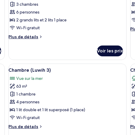
My
pour
p
3 chambres
ce
c
6 personnes
type
t
2 grands lits et 2 lits 1 place
de
d
Wi-Fi gratuit
Pl
Pl
chambre :
c
d
Plus
Plus de détails
Villa
C
dé
de
su
(Madoe)
détails
le
x
Voir les prix
sur
ty
le
d
type
grand lit, un baldaquin et une vue sur l’extérieur.
Afficher
Une chambre à coucher avec un lit à ba
A
c
14
de
Chambre (Luwih 3)
C
C
toutes
t
chambre
Vue sur la mer
Villa
les
le
(Madoe)
63 m²
photos
p
pour
p
1 chambre
ce
c
4 personnes
type
t
1 lit double et 1 lit superposé (1 place)
de
d
Wi-Fi gratuit
chambre :
c
Plus
Pl
Plus de détails
Pl
Chambre
C
de
d