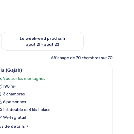
-end août 14 - août 16
Vérifier la disponibilité pour le week-end prochain août 21 - 
Le week-end prochain
août 21 - août 23
Affichage de 70 chambres sur 70
 pierre, une piscine et un patio aménagé avec du mobilier d’extérieur.
fficher
Une grande maison avec une piscine, entourée
27
lla (Gajah)
outes
Vue sur les montagnes
s
190 m²
hotos
our
3 chambres
e
6 personnes
ype
1 lit double et 4 lits 1 place
e
Wi-Fi gratuit
hambre :
us
us de détails
lla
e