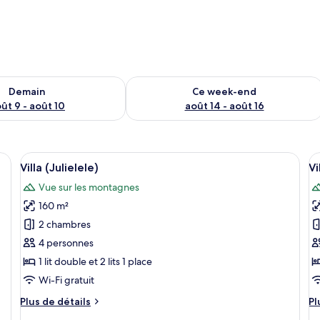
sponibilité pour demain août 9 - août 10
Vérifier la disponibilité pour ce week
Demain
Ce week-end
ût 9 - août 10
août 14 - août 16
ntagnes, une terrasse en bois et un patio fermé par des baies vitrées.
Afficher
Une maison moderne avec une façade en
A
23
Villa (Julielele)
Vi
toutes
t
Vue sur les montagnes
les
le
160 m²
photos
p
pour
p
2 chambres
ce
c
4 personnes
type
t
1 lit double et 2 lits 1 place
de
d
Wi-Fi gratuit
chambre :
c
Plus
Pl
Plus de détails
Pl
Villa
Vi
de
d