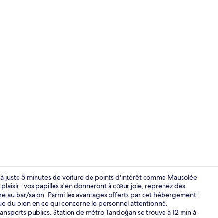
Détail de l’in
ve à juste 5 minutes de voiture de points d'intérêt comme Mausolée
e plaisir : vos papilles s'en donneront à cœur joie, reprenez des
rre au bar/salon. Parmi les avantages offerts par cet hébergement :
Entrée intér
que du bien en ce qui concerne le personnel attentionné.
ransports publics. Station de métro Tandoğan se trouve à 12 min à