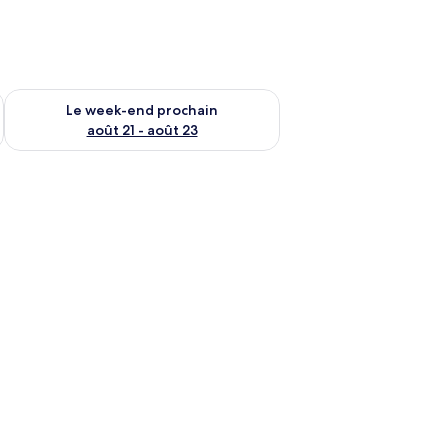
-end août 14 - août 16
Vérifier la disponibilité pour le week-end prochain août 21 - 
Le week-end prochain
août 21 - août 23
 têtes de lit en bois, du linge de lit blanc et une lampe de chevet.