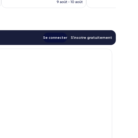
prix
9 août - 10 août
est
de
117 €
Se connecter
S’inscrire gratuitement