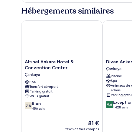
le
jumeaux
type
Hébergements similaires
de
chambre
Chambre
Altınel Ankara Hotel & Convention Center
Divan Ankara
Standard
avec
lits
jumeaux
Altınel
Divan
Altınel Ankara Hotel &
Divan Anka
Ankara
Ankara
Convention Center
Çankaya
Hotel
Çankaya
Çankaya
Piscine
&
Spa
Convention
Spa
Animaux de
Transfert aéroport
Center
admis
Parking gratuit
Çankaya
Parking gratu
Wi-Fi gratuit
9.6
Exceptio
7.8
Bien
9,6
7,8
sur
1 428 avis
sur
486 avis
10,
10,
Exceptionnel,
Bien,
Le
81 €
1 428 avis
486 avis
nouveau
taxes et frais compris