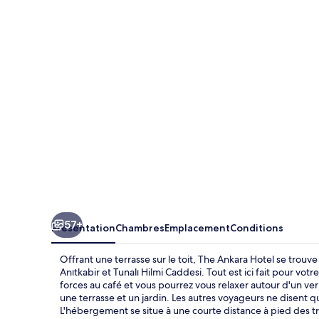
Ankara
Hotel
57+
Présentation
Chambres
Emplacement
Conditions
Offrant une terrasse sur le toit, The Ankara Hotel se trou
Anıtkabir et Tunalı Hilmi Caddesi. Tout est ici fait pour votr
forces au café et vous pourrez vous relaxer autour d'un ve
une terrasse et un jardin. Les autres voyageurs ne disent 
L'hébergement se situe à une courte distance à pied des t