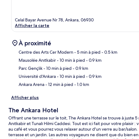
Celal Bayar Avenue Nr 78, Ankara, 06930
Afficher la carte
À proximité
Centre des Arts Cer Modern
- 5 min à pied
- 0.5 km
Mausolée Anıtkabir
- 10 min à pied
- 0.9 km
Car
Parc Gençlik
- 10 min à pied
- 0.9 km
Université d'Ankara
- 10 min à pied
- 0.9 km
Ankara Arena
- 12 min à pied
- 1.0 km
Afficher plus
The Ankara Hotel
Offrant une terrasse sur le toit, The Ankara Hotel se trouve à just
Anıtkabir et Tunalı Hilmi Caddesi. Tout est ici fait pour votre plaisir
au café et vous pourrez vous relaxer autour d'un verre au bar/salon
terrasse et un jardin. Les autres voyageurs ne disent que du bien 