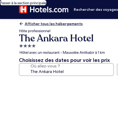
Passer à la section principale
Rechercher des voyage
Afficher tous les hébergements
Hôte professionnel
The Ankara Hotel
Hébergement
4.0 étoiles
Hôtel avec un restaurant - Mausolée Anıtkabir à 1 km
Choisissez des dates pour voir les prix
Où allez-vous ?
Galerie
photos
de
l’hébergement
The