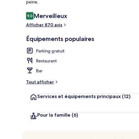
peine.
Avis
Merveilleux
9,0
9,0 sur 10
voyageurs
Afficher 870 avis
Entrée intéri
Équipements populaires
Parking gratuit
Restaurant
Bar
Tout afficher
Services et équipements principaux
(12)
Pour la famille
(6)