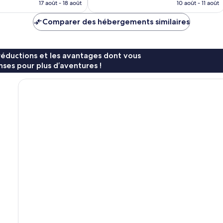
prix
prix
17 août - 18 août
10 août - 11 août
est
est
de
de
Comparer des hébergements similaires
132 €
42 €
réductions et les avantages dont vous
ses pour plus d’aventures !