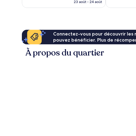
prix
23 août - 24 août
est
de
81 €
Connectez-vous pour découvrir les 
pouvez bénéficier. Plus de récompen
À propos du quartier