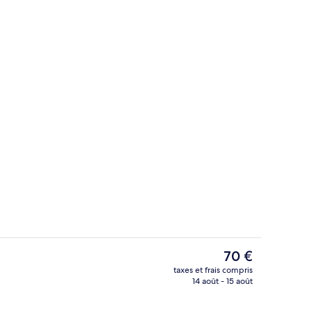
térieur
Façade de l’hébergement
Le
70 €
prix
taxes et frais compris
actuel
14 août - 15 août
ieure
Vestibule
est
de