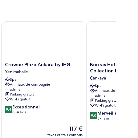
Crowne Plaza Ankara by IHG
Boreas Hotel & SPA, T
Crowne
Boreas
Crowne Plaza Ankara by IHG
Boreas Hotel & SPA,
Plaza
Hotel
Collection by Wynd
Yenimahalle
Ankara
&
Çankaya
Spa
by
SPA,
Animaux de compagnie
IHG
Trademark
Spa
admis
Animaux de compagnie
Yenimahalle
Collection
Parking gratuit
admis
by
Wi-Fi gratuit
Parking gratuit
Wyndham
Wi-Fi gratuit
9.4
Exceptionnel
Çankaya
9,4
sur
334 avis
9.0
Merveilleux
9,0
10,
sur
371 avis
Exceptionnel,
10,
Le
117 €
334 avis
Merveilleux,
u
nouveau
371 avis
taxes et frais compris
tax