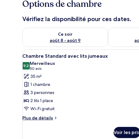
Options de chambre
Vérifiez la disponibilité pour ces dates.
Vérifier la disponibilité pour ce soir août 8 - août 9
Vérifier la di
Ce soir
août 8 - août 9
ao
Afficher
Une chambre d’hôtel avec deux 
4
Chambre Standard avec lits jumeaux
toutes
Merveilleux
les
9,2
9,2 sur 10
(50 avis)
50 avis
photos
35 m²
pour
1 chambre
ce
3 personnes
type
2 lits 1 place
de
Wi-Fi gratuit
chambre :
Chambre
Plus
Plus de détails
Standard
de
détails
avec
Voir les pri
sur
lits