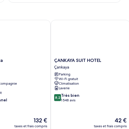
le
jumeaux
type
de
chambre
Chambre
ÇANKAYA SUIT HOTEL
Économique
avec
lits
jumeaux
ÇANKAYA
ra
ÇANKAYA SUIT HOTEL
SUIT
Çankaya
HOTEL
Parking
Çankaya
Wi-Fi gratuit
 compagnie
Climatisation
Laverie
it
8.2
Très bien
8,2
nnel
sur
1 548 avis
10,
Très
bien,
Le
Le
132 €
42 €
1 548 avis
nouveau
nouvea
taxes et frais compris
taxes et frais compris