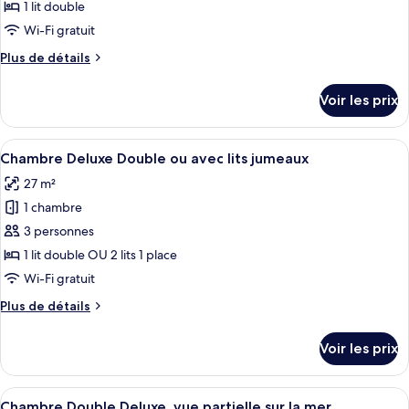
ce
Room
1 lit double
type
Wi-Fi gratuit
de
Plus
Plus de détails
chambre :
de
Chambre
détails
Voir les prix
sur
Double
le
Supérieure
type
Afficher
Une chambre d’hôtel avec deux lits, u
8
de
Chambre Deluxe Double ou avec lits jumeaux
toutes
chambre
27 m²
Chambre
les
Double
1 chambre
photos
Supérieure
pour
3 personnes
ce
1 lit double OU 2 lits 1 place
type
Wi-Fi gratuit
de
Plus
Plus de détails
chambre :
de
Chambre
détails
Voir les prix
sur
Deluxe
le
Double
type
Afficher
Une chambre d’hôtel avec un grand lit,
ou
8
de
Chambre Double Deluxe, vue partielle sur la mer