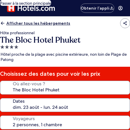
Passer à la section principale
Obtenir l’appli
Afficher tous les hébergements
Hôte professionnel
The Bloc Hotel Phuket
Hébergement
4.0 étoiles
Hôtel proche de la plage avec piscine extérieure, non loin de Plage de
Patong
Choisissez des dates pour voir les prix
Où allez-vous ?
Dates
Voyageurs