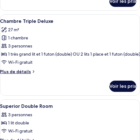
Voir les prix
mer
sur
chambre :
le
Deluxe
type
Afficher
Une chambre d’hôtel avec deux lits, u
4
King
de
Chambre Triple Deluxe
toutes
chambre
Room
27 m²
Deluxe
les
King
1 chambre
photos
Room
pour
3 personnes
ce
1 très grand lit et 1 futon (double) OU 2 lits 1 place et 1 futon (double)
type
Wi-Fi gratuit
de
Plus
Plus de détails
chambre :
de
Chambre
détails
Voir les prix
sur
Triple
le
Deluxe
type
Afficher
Coffres-forts dans les chambres, bure
11
de
Superior Double Room
toutes
chambre
3 personnes
Chambre
les
Triple
1 lit double
photos
Deluxe
pour
Wi-Fi gratuit
ce
Plus