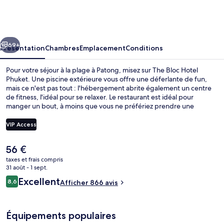
Bloc
Hotel
Phuket
cédent
Suivant
69+
Présentation
Chambres
Emplacement
Conditions
Pour votre séjour à la plage à Patong, misez sur The Bloc Hotel
Phuket. Une piscine extérieure vous offre une déferlante de fun,
mais ce n'est pas tout : l'hébergement abrite également un centre
de fitness, l'idéal pour se relaxer. Le restaurant est idéal pour
manger un bout, à moins que vous ne préfériez prendre une
boisson fraiche au bar/salon. Au menu des petits plus offerts sur
place, on trouve une terrasse sur le toit, un bar en bord de piscine et
VIP Access
un snack-bar/une épicerie fine. Sympa non ? Le personnel
attentionné et l'emplacement remportent un franc succès auprès
Le
56 €
des autres voyageurs.
Piscine extérieure, parasols de plage, 
prix
taxes et frais compris
actuel
31 août - 1 sept.
est
Avis
Excellent
8,6
Afficher 866 avis
de
8,6 sur 10
voyageurs
56 €.
Équipements populaires