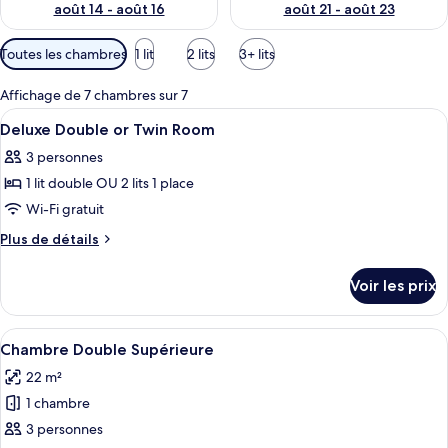
août 14 - août 16
août 21 - août 23
Filtres
Toutes les chambres
1 lit
2 lits
3+ lits
disponibles
pour
Affichage de 7 chambres sur 7
les
Afficher
Coffres-forts dans les chambres, bure
11
Deluxe Double or Twin Room
chambres
toutes
3 personnes
les
1 lit double OU 2 lits 1 place
photos
pour
Wi-Fi gratuit
ce
Plus
Plus de détails
type
de
détails
de
Voir les prix
sur
chambre :
le
Deluxe
type
Afficher
Une chambre d’hôtel avec un grand lit,
8
Double
de
Chambre Double Supérieure
toutes
chambre
or
22 m²
Deluxe
les
Twin
Double
1 chambre
photos
Room
or
pour
3 personnes
Twin