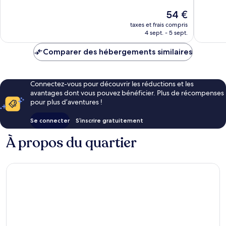
Excellent,
Très
Le
54 €
1 003 avis
bien,
nouveau
644 avis
taxes et frais compris
prix
4 sept. - 5 sept.
est
de
Comparer des hébergements similaires
54 €
Connectez-vous pour découvrir les réductions et les
avantages dont vous pouvez bénéficier. Plus de récompenses
pour plus d’aventures !
Se connecter
S’inscrire gratuitement
À propos du quartier