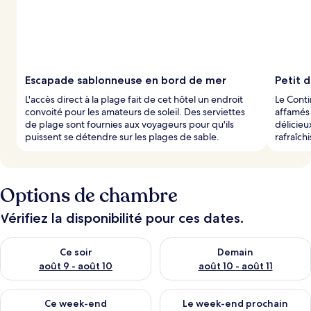
Escapade sablonneuse en bord de mer
Petit 
L'accès direct à la plage fait de cet hôtel un endroit
Le Conti
convoité pour les amateurs de soleil. Des serviettes
affamés 
de plage sont fournies aux voyageurs pour qu'ils
délicieu
puissent se détendre sur les plages de sable.
rafraîch
Options de chambre
Vérifiez la disponibilité pour ces dates.
Vérifier la disponibilité pour ce soir août 9 - août 10
Vérifier la disponibilité pour 
Ce soir
Demain
août 9 - août 10
août 10 - août 11
Vérifier la disponibilité pour ce week-end août 14 - août 16
Vérifier la disponibilité pour
Ce week-end
Le week-end prochain