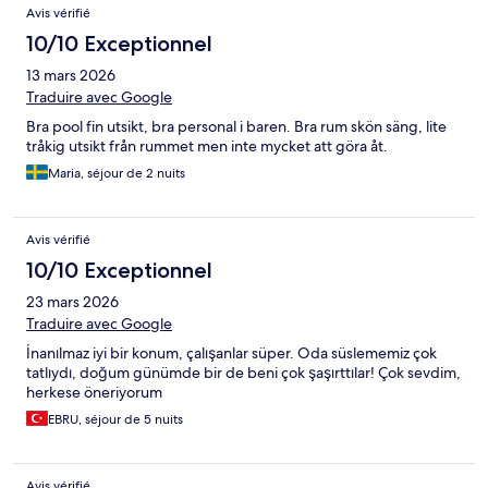
Avis vérifié
10/10 Exceptionnel
13 mars 2026
Traduire avec Google
Bra pool fin utsikt, bra personal i baren. Bra rum skön säng, lite
tråkig utsikt från rummet men inte mycket att göra åt.
Maria, séjour de 2 nuits
Avis vérifié
10/10 Exceptionnel
23 mars 2026
Traduire avec Google
İnanılmaz iyi bir konum, çalışanlar süper. Oda süslememiz çok
tatlıydı, doğum günümde bir de beni çok şaşırttılar! Çok sevdim,
herkese öneriyorum
EBRU, séjour de 5 nuits
Avis vérifié