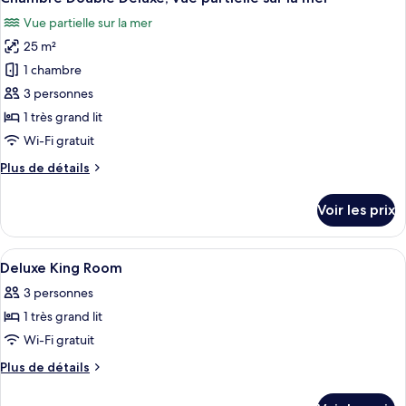
toutes
avec
chambre
Vue partielle sur la mer
Chambre
les
lits
Deluxe
25 m²
photos
jumeaux
Double
pour
1 chambre
ou
ce
avec
3 personnes
lits
type
1 très grand lit
jumeaux
de
Wi-Fi gratuit
chambre :
Plus
Plus de détails
Chambre
de
Double
détails
Voir les prix
Deluxe,
sur
le
vue
type
Afficher
Coffres-forts dans les chambres, bure
partielle
2
de
Deluxe King Room
toutes
sur
chambre
3 personnes
Chambre
les
la
Double
1 très grand lit
photos
mer
Deluxe,
pour
Wi-Fi gratuit
vue
ce
partielle
Plus
Plus de détails
sur
type
de
la
détails
de