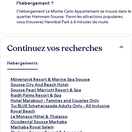
l'hébergement ?
L'hébergement Le Monte Carlo Appartement se trouve dans le
quartier Hammam Sousse. Parmi les attractions populaires,
vous trouverez Hannibal Park à 4 minutes de route.
Continuez vos recherches
Hébergements
L
Mövenpick Resort & Marine Spa Sousse
i
L
Sousse City And Beach Hotel
e
i
L
Sousse Pearl Marriott Resort & Spa
n
e
i
L
Riadh Palms Resort & Spa
o
n
e
i
L
Hotel Marabout - Families and Couples Only
u
o
n
e
i
L
Tui BLUE Scheherazade Adults Only - All Inclusive
v
u
o
n
e
i
L
Royal Beach
r
v
u
o
n
e
i
L
Le Monaco Hôtel & Thalasso
a
r
v
u
o
n
e
i
L
Occidental Sousse Marhaba
n
a
r
v
u
o
n
e
i
L
Marhaba Royal Salem