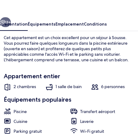
Carlo
Appartement
cédent
Suivant
13+
Présentation
Équipements
Emplacement
Conditions
Cet appartement est un choix excellent pour un séjour à Sousse.
Vous pourrez faire quelques longueurs dans la piscine extérieure
(ouverte en saison) et profiterez de quelques petits plus
appréciables comme l'accès Wi-Fi et le parking sans voiturier.
L'hébergement comprend une terrasse, une cuisine et un balcon.
Appartement entier
2 chambres
1 salle de bain
6 personnes
Vue sur la plage/l’océan
Équipements populaires
Piscine
Transfert aéroport
Cuisine
Laverie
Parking gratuit
Wi-Fi gratuit