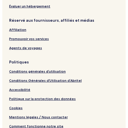
s
p
t
i
a
&
Évaluer un hébergement
v
r
S
e
t
p
Réservé aux fournisseurs, affiliés et médias
e
a
m
Affiliation
e
n
Promouvoir vos services
t
Agents de voyages
Politiques
Conditions générales d’utilisation
Conditions Générales d’Utilisation d’Abritel
Accessibilité
Politique sur la protection des données
Cookies
Mentions légales / Nous contacter
Comment fonctionne notre site