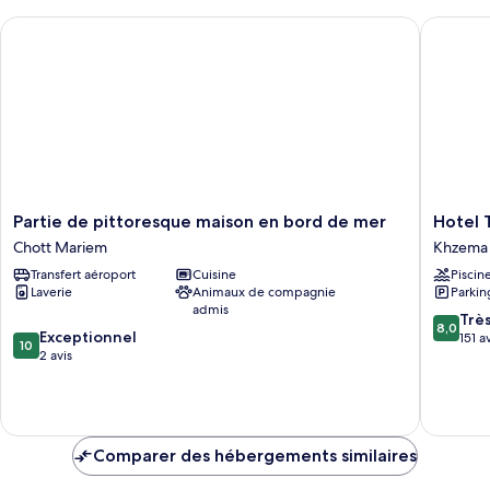
Partie de pittoresque maison en bord de mer
Hotel To
Partie
Hotel
Partie de pittoresque maison en bord de mer
Hotel 
de
Tour
Chott Mariem
Khzema
pittoresque
Khalef
Transfert aéroport
Cuisine
Piscin
maison
Khzema
Laverie
Animaux de compagnie
Parkin
en
admis
bord
8.0
Trè
8,0
10.0
de
Exceptionnel
sur
151 a
10
sur
mer
2 avis
10,
10,
Chott
Très
Exceptionnel,
Mariem
bien,
2 avis
151 avis
Comparer des hébergements similaires