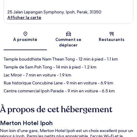
25 Jalan Lapangan Symphony, Ipoh, Perak, 31350
Afficher la carte
Carte
À proximité
Comment se
Restaurants
déplacer
Temple bouddhiste Nam Thean Tong
- 12 min à pied
- 1.1 km
Temple de Sam Poh Tong
- 14 min à pied
- 1.2 km
Lac Miroir
- 7 min en voiture
- 1.9 km
Rue historique Concubine Lane
- 9 min en voiture
- 6.9 km
Centre commercial Ipoh Parade
- 9 min en voiture
- 6.5 km
À propos de cet hébergement
Merton Hotel Ipoh
Non loin d'une gare, Merton Hotel Ipoh est un choix excellent pour un
séjour à Ipoh. Parmi les petits plus appréciable, l'accès Wi-Fi et le