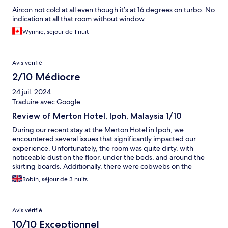
Aircon not cold at all even though it’s at 16 degrees on turbo. No
indication at all that room without window.
Wynnie, séjour de 1 nuit
Avis vérifié
2/10 Médiocre
24 juil. 2024
Traduire avec Google
Review of Merton Hotel, Ipoh, Malaysia 1/10
During our recent stay at the Merton Hotel in Ipoh, we
encountered several issues that significantly impacted our
experience. Unfortunately, the room was quite dirty, with
noticeable dust on the floor, under the beds, and around the
skirting boards. Additionally, there were cobwebs on the
ceiling, which indicated a lack of thorough cleaning. A more
Robin, séjour de 3 nuits
alarming issue occurred when the plug point set on fire as we
switched on the kettle. This was not only dangerous but also a
very frightening situation. When we reported this to the
Avis vérifié
management, their response was inadequate; they simply
advised us not to use the plug point and provided another
10/10 Exceptionnel