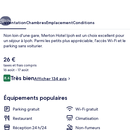
Ipoh
cédent
Suivant
37+
Présentation
Chambres
Emplacement
Conditions
Non loin d'une gare, Merton Hotel Ipoh est un choix excellent pour
un séjour à Ipoh. Parmi les petits plus appréciable, l'accès Wi-Fi et le
parking sans voiturier.
Le
26 €
prix
taxes et frais compris
actuel
16 août - 17 août
est
Avis
Très bien
8,4
Afficher 134 avis
de
8,4 sur 10
voyageurs
Coin salon dans le hall
26 €.
Équipements populaires
Parking gratuit
Wi-Fi gratuit
Restaurant
Climatisation
Réception 24 h/24
Non-fumeurs