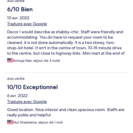
Avis vérifié
6/10 Bien
10 avr. 2022
Traduire avec Google
Decor I would describe as shabby-chic. Staff were friendly and
accommodating. You do have to request your room to be
cleaned, it is not done automatically. It is a two storey, two-
shop-lot hotel. It isn't in the centre of town, 10-15 minute drive
to the centre, but close to highway links. Mini mart at the end of
the shop lot row is useful. There is also a pub along the same
Annuja Nair, séjour de 3 nuits
row. There is no breakfast or food facility at this hotel. Our room
was big, comfortable, however the bathroom door could not be
shut properly...we struggled a few times to get it to close and
Avis vérifié
lock. Without the lock, it would just slide open. Aside from that
our room was comfortable.
10/10 Exceptionnel
6 avr. 2022
Traduire avec Google
Good location. Nice interior and clean,spacious room. Staffs are
really polite and helpful
Nur Shazreena, séjour de 1 nuit