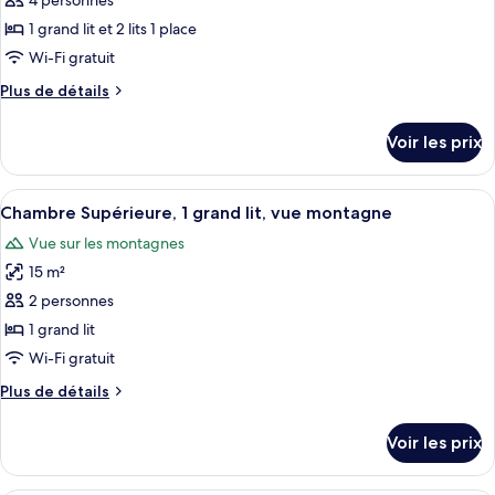
4 personnes
photos
(with
pour
1 grand lit et 2 lits 1 place
Internet)
ce
Wi-Fi gratuit
type
Plus
Plus de détails
de
de
chambre :
détails
Voir les prix
sur
Suite
le
Premium
type
Afficher
Une chambre d’hôtel avec un grand lit
(Family
3
de
Chambre Supérieure, 1 grand lit, vue montagne
toutes
chambre
-
Vue sur les montagnes
Suite
les
with
Premium
15 m²
photos
Internet)
(Family
pour
2 personnes
-
ce
with
1 grand lit
Internet)
type
Wi-Fi gratuit
de
Plus
Plus de détails
chambre :
de
Chambre
détails
Voir les prix
sur
Supérieure,
le
1
type