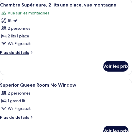
Afficher
Une chambre d’hôtel avec deux lits, un
grand
4
de
Chambre Supérieure, 2 lits une place, vue montagne
toutes
lit,
chambre
Vue sur les montagnes
Chambre
les
vue
Supérieure,
15 m²
photos
montagne
1
pour
2 personnes
grand
ce
lit,
2 lits 1 place
vue
type
Wi-Fi gratuit
montagne
de
Plus
Plus de détails
chambre :
de
Chambre
détails
Voir les prix
sur
Supérieure,
le
2
type
Afficher
Coffres-forts dans les chambres, bure
lits
3
de
Superior Queen Room No Window
toutes
une
chambre
2 personnes
Chambre
les
place,
Supérieure,
1 grand lit
photos
vue
2
pour
Wi-Fi gratuit
montagne
lits
ce
une
Plus
Plus de détails
place,
type
de
vue
détails
de
Voir les prix
montagne