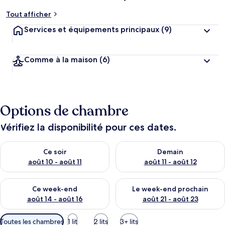
Tout afficher
Services et équipements principaux
(9)
Comme à la maison
(6)
Options de chambre
Vérifiez la disponibilité pour ces dates.
Vérifier la disponibilité pour ce soir août 10 - août 11
Vérifier la disponibilité pour 
Ce soir
Demain
août 10 - août 11
août 11 - août 12
Vérifier la disponibilité pour ce week-end août 14 - août 16
Vérifier la disponibilité pour
Ce week-end
Le week-end prochain
août 14 - août 16
août 21 - août 23
Filtres
Toutes les chambres
1 lit
2 lits
3+ lits