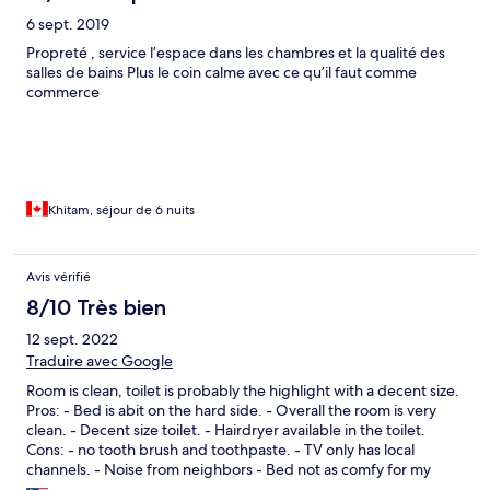
kettle without conducting any further safety checks. Moreover,
6 sept. 2019
we misplaced our entry card within the room and were charged
30 Ringgit for its replacement, which we found excessive and
Propreté , service l’espace dans les chambres et la qualité des
frustrating. Overall, while the hotel room was relatively cheap,
salles de bains Plus le coin calme avec ce qu’il faut comme
these significant issues with cleanliness, safety, and customer
commerce
service marred our stay. If these problems were addressed and
the customer service improved, we would have rated the hotel
much higher. However, based on our experience, we can only
give the Merton Hotel a score of 1 out of 10.
Khitam, séjour de 6 nuits
Avis vérifié
8/10 Très bien
12 sept. 2022
Traduire avec Google
Room is clean, toilet is probably the highlight with a decent size.
Pros: - Bed is abit on the hard side. - Overall the room is very
clean. - Decent size toilet. - Hairdryer available in the toilet.
Cons: - no tooth brush and toothpaste. - TV only has local
channels. - Noise from neighbors - Bed not as comfy for my
liking more on the firm side.