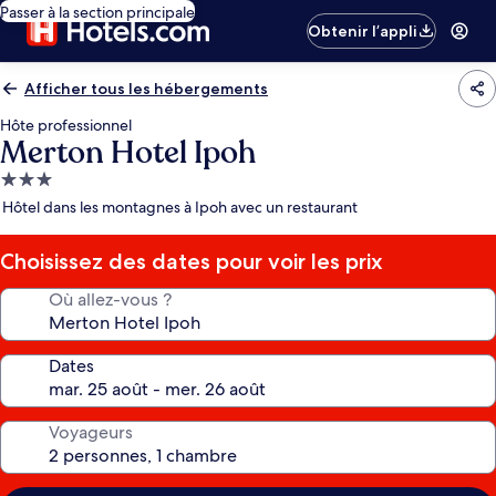
Passer à la section principale
Obtenir l’appli
Afficher tous les hébergements
Hôte professionnel
Merton Hotel Ipoh
Hébergement
3.0 étoiles
Hôtel dans les montagnes à Ipoh avec un restaurant
Choisissez des dates pour voir les prix
Où allez-vous ?
Dates
Voyageurs