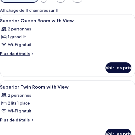
disponibles
pour
Affichage de 11 chambres sur 11
les
Afficher
Coffres-forts dans les chambres, bure
5
Superior Queen Room with View
chambres
toutes
2 personnes
les
1 grand lit
photos
pour
Wi-Fi gratuit
ce
Plus
Plus de détails
type
de
détails
de
Voir les prix
sur
chambre :
le
Superior
type
Afficher
Une chambre d’hôtel avec un lit, une 
5
Queen
de
Superior Twin Room with View
toutes
chambre
Room
2 personnes
Superior
les
with
Queen
2 lits 1 place
photos
View
Room
pour
Wi-Fi gratuit
with
ce
View
Plus
Plus de détails
type
de
détails
de
Voir les prix