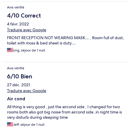
Avis vérifié
4/10 Correct
4 févr. 2022
Traduire avec Google
FRONT RECEPTION NOT WEARING MASK….. Room full of dust,
toilet with moss & bed sheet is duty….
Ling, séjour de 1 nuit
Avis vérifié
6/10 Bien
27 déc. 2021
Traduire avec Google
Air cond
All thing is very good , just the aircond side , I changed for two
rooms both also got big noise from aircond side ,in night time is
very disturb during sleeping time
Jeff, séjour de 1 nuit