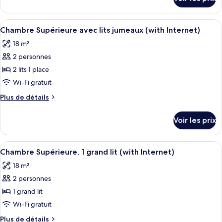
sur
chambre :
le
Superior
type
Afficher
Une chambre d’hôtel avec un lit double
5
Twin
de
Chambre Supérieure avec lits jumeaux (with Internet)
toutes
chambre
Room
18 m²
Superior
les
with
Twin
2 personnes
photos
View
Room
pour
2 lits 1 place
with
ce
View
Wi-Fi gratuit
type
Plus
Plus de détails
de
de
chambre :
détails
Voir les prix
sur
Chambre
le
Supérieure
type
Afficher
Une chambre d’hôtel avec un lit, une t
avec
5
de
Chambre Supérieure, 1 grand lit (with Internet)
toutes
chambre
lits
18 m²
Chambre
les
jumeaux
Supérieure
2 personnes
photos
(with
avec
pour
1 grand lit
Internet)
lits
ce
jumeaux
Wi-Fi gratuit
(with
type
Plus
Plus de détails
Internet)