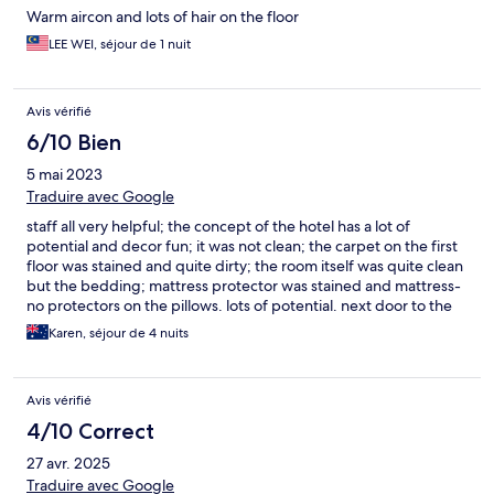
Warm aircon and lots of hair on the floor
LEE WEI, séjour de 1 nuit
Avis vérifié
6/10 Bien
5 mai 2023
Traduire avec Google
staff all very helpful; the concept of the hotel has a lot of
potential and decor fun; it was not clean; the carpet on the first
floor was stained and quite dirty; the room itself was quite clean
but the bedding; mattress protector was stained and mattress-
no protectors on the pillows. lots of potential. next door to the
hotel is a fabulous french restaurant and a good chinese
Karen, séjour de 4 nuits
restaurant; no atm machine nearby and no laundry facilities.
Avis vérifié
4/10 Correct
27 avr. 2025
Traduire avec Google