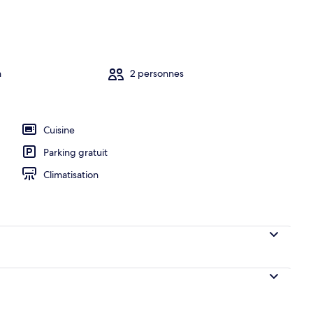
Premium, 1 grand lit, cuisine, vue montagne | Vue de la chambre
n
2 personnes
Cuisine
Parking gratuit
Climatisation