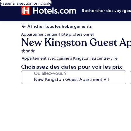
Passer à la section principale
Rechercher des voyage
Afficher tous les hébergements
Appartement entier
·
Hôte professionnel
New Kingston Guest Ap
Hébergement
3.0 étoiles
Appartement avec cuisine à Kingston, au centre-ville
Choisissez des dates pour voir les prix
Où allez-vous ?
Galerie
photos
de
l’hébergement
New