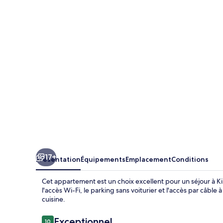
Kingston
Guest
Apartment
VII
17+
Présentation
Équipements
Emplacement
Conditions
Cet appartement est un choix excellent pour un séjour à K
l'accès Wi-Fi, le parking sans voiturier et l'accès par câb
cuisine.
Avis
Exceptionnel
10