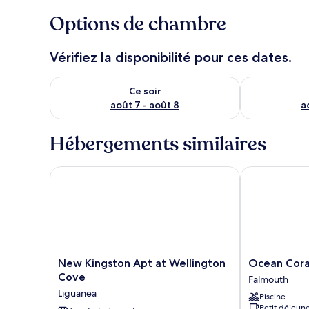
Options de chambre
Vérifiez la disponibilité pour ces dates.
Vérifier la disponibilité pour ce soir août 7 - août 8
Vérifier la di
Ce soir
août 7 - août 8
a
Hébergements similaires
New Kingston Apt at Wellington Cove
Ocean Coral Sp
New
Ocean
New Kingston Apt at Wellington
Ocean Coral 
Kingston
Coral
Cove
Falmouth
Apt
Spring
Liguanea
Piscine
at
-
Petit déjeune