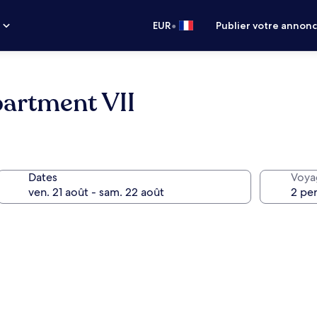
•
s
EUR
Publier votre annon
artment VII
Dates
Voya