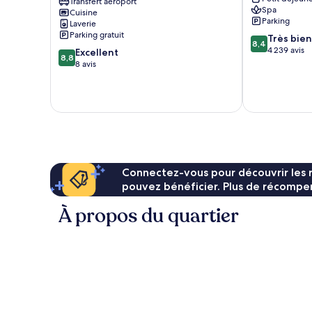
Wellington
Transfert aéroport
All
Spa
Cuisine
Cove
Inclusive
Parking
Laverie
Liguanea
Falmouth
Parking gratuit
8.4
Très bien
8,4
sur
4 239 avis
8.8
Excellent
8,8
10,
sur
8 avis
Très
10,
bien,
Excellent,
4 239 avis
8 avis
Connectez-vous pour découvrir les 
pouvez bénéficier. Plus de récompen
À propos du quartier