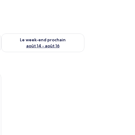
-end août 7 - août 9
Vérifier la disponibilité pour le week-end prochain août 14 - a
Le week-end prochain
août 14 - août 16