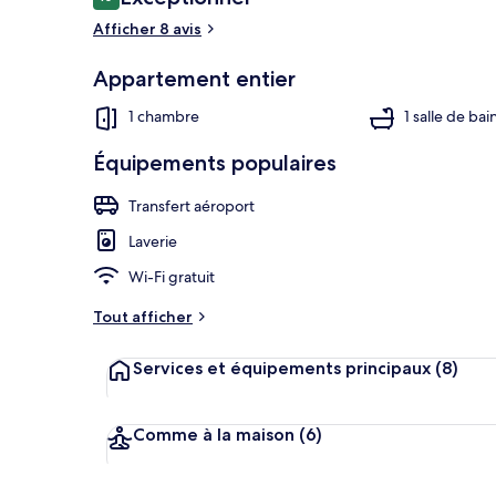
10 sur 10
voyageurs
Afficher 8 avis
Appartement entier
Appartement 
1 chambre
1 salle de bai
Équipements populaires
Transfert aéroport
Laverie
Wi-Fi gratuit
Tout afficher
Services et équipements principaux
(8)
Comme à la maison
(6)