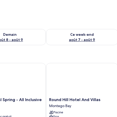
sponibilité pour demain août 8 - août 9
Vérifier la disponibilité pour ce week
Demain
Ce week-end
oût 8 - août 9
août 7 - août 9
ring - All Inclusive
Round Hill Hotel And Villas
Round
Spring - All Inclusive
Round Hill Hotel And Villas
Hill
Montego Bay
Hotel
Piscine
And
r gratuit
Spa