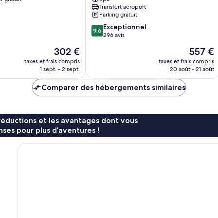
Villas
Transfert aéroport
Montego
Parking gratuit
Bay
9.6
Exceptionnel
9,6
sur
296 avis
10,
Le
Le
302 €
557 €
Exceptionnel,
nouveau
nouveau
296 avis
taxes et frais compris
taxes et frais compris
prix
prix
1 sept. - 2 sept.
20 août - 21 août
est
est
de
de
Comparer des hébergements similaires
302 €
557 €
réductions et les avantages dont vous
ses pour plus d’aventures !