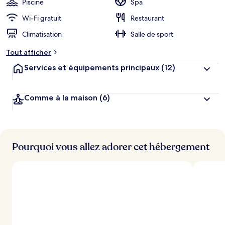
Piscine
Spa
e
r
Wi-Fi gratuit
Restaurant
g
Climatisation
Salle de sport
e
m
Tout afficher
e
n
Services et équipements principaux
(12)
t
s
Comme à la maison
(6)
l
e
s
m
i
Pourquoi vous allez adorer cet hébergement
e
u
x
n
o
t
é