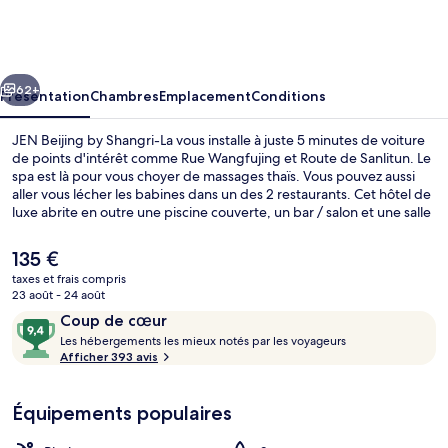
Beijing
by
Shangri-
cédent
Suivant
La
62+
Présentation
Chambres
Emplacement
Conditions
JEN Beijing by Shangri-La vous installe à juste 5 minutes de voiture
de points d'intérêt comme Rue Wangfujing et Route de Sanlitun. Le
spa est là pour vous choyer de massages thaïs. Vous pouvez aussi
aller vous lécher les babines dans un des 2 restaurants. Cet hôtel de
luxe abrite en outre une piscine couverte, un bar / salon et une salle
de fitness. L'hébergement se situe à une très courte distance à pied
des transports publics : Station de métro Jintaixizhao se trouve à 10
Le
135 €
min et Station de métro Guomao, à 13 min.
prix
taxes et frais compris
actuel
23 août - 24 août
Restaurant
est
Avis
9,4
Coup de cœur
de
voyageurs
L
sur
Les hébergements les mieux notés par les voyageurs
135 €.
e
Afficher 393 avis
10,
s
Coup
de
Équipements populaires
h
cœur
é
b