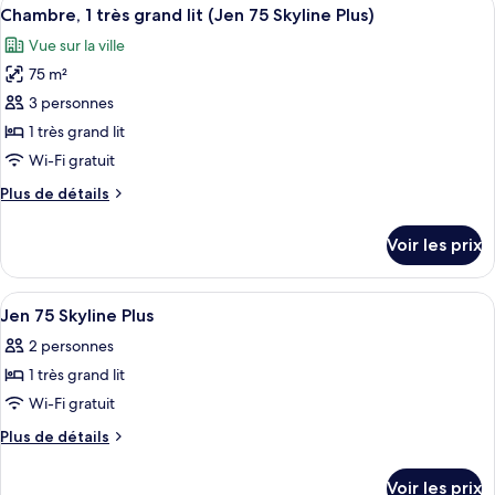
Afficher
grand
6
de
Chambre, 1 très grand lit (Jen 75 Skyline Plus)
toutes
lit
chambre
Vue sur la ville
Chambre,
les
(Jen
1
75 m²
photos
75
très
pour
3 personnes
Skyline)
grand
ce
lit
1 très grand lit
(Jen
type
Wi-Fi gratuit
75
de
Skyline)
Plus
Plus de détails
chambre :
de
Chambre,
détails
Voir les prix
sur
1
le
très
type
Afficher
Couette en duvet d'oie, coffres-forts
grand
4
de
Jen 75 Skyline Plus
toutes
lit
chambre
2 personnes
Chambre,
les
(Jen
1
1 très grand lit
photos
75
très
pour
Wi-Fi gratuit
Skyline
grand
ce
lit
Plus)
Plus
Plus de détails
(Jen
type
de
75
détails
de
Voir les prix
Skyline
sur