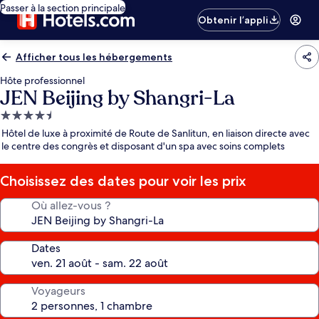
Passer à la section principale
Obtenir l’appli
Afficher tous les hébergements
Hôte professionnel
JEN Beijing by Shangri-La
Hébergement
4.5 étoiles
Hôtel de luxe à proximité de Route de Sanlitun, en liaison directe avec
le centre des congrès et disposant d'un spa avec soins complets
Choisissez des dates pour voir les prix
Où allez-vous ?
Dates
Voyageurs