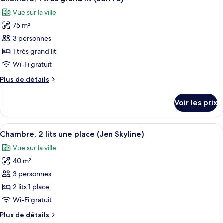
toutes
lit
chambre
Vue sur la ville
Chambre,
les
(Jen
1
75 m²
photos
40)
très
pour
3 personnes
grand
ce
lit
1 très grand lit
(Jen
type
Wi-Fi gratuit
40)
de
Plus
Plus de détails
chambre :
de
Chambre,
détails
Voir les prix
sur
1
le
très
type
Afficher
Un lit bien fait, avec un oreiller sur l
grand
6
de
Chambre, 2 lits une place (Jen Skyline)
toutes
lit
chambre
Vue sur la ville
Chambre,
les
(Jen
1
40 m²
photos
75)
très
pour
3 personnes
grand
ce
lit
2 lits 1 place
(Jen
type
Wi-Fi gratuit
75)
de
Plus
Plus de détails
chambre :
de