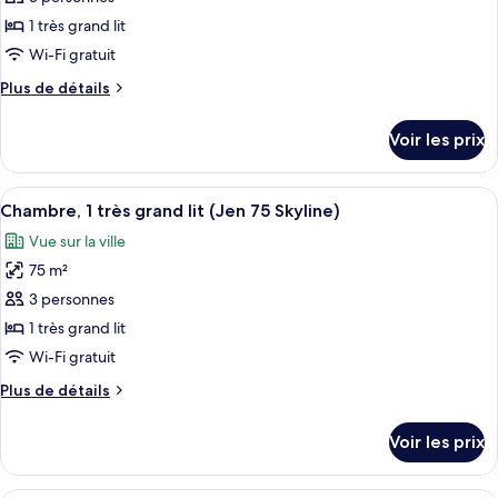
une
ce
place
1 très grand lit
(Jen
type
Wi-Fi gratuit
40)
de
Plus
Plus de détails
chambre :
de
Chambre
détails
Voir les prix
sur
(Jen
le
Club
type
Afficher
Un lit bien fait, avec un oreiller sur l
2.0)
6
de
Chambre, 1 très grand lit (Jen 75 Skyline)
toutes
chambre
Vue sur la ville
Chambre
les
(Jen
75 m²
photos
Club
pour
3 personnes
2.0)
ce
1 très grand lit
type
Wi-Fi gratuit
de
Plus
Plus de détails
chambre :
de
Chambre,
détails
Voir les prix
sur
1
le
très
type
Un lit bien fait, avec un oreiller sur l