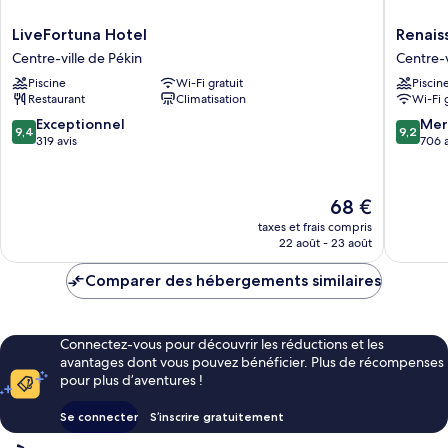
LiveFortuna
Renaiss
LiveFortuna Hotel
Renais
Hotel
Beijing
Centre-ville de Pékin
Centre-v
Centre-
Wangfuj
Piscine
Wi-Fi gratuit
Piscin
ville
Hotel
Restaurant
Climatisation
Wi-Fi 
de
Centre-
Pékin
ville
9.4
9.2
Exceptionnel
Mer
9,4
9,2
de
sur
sur
319 avis
706 a
Pékin
10,
10,
Exceptionnel,
Merveill
319 avis
706 avis
Le
68 €
nouveau
taxes et frais compris
prix
22 août - 23 août
est
de
Comparer des hébergements similaires
68 €
Connectez-vous pour découvrir les réductions et les
avantages dont vous pouvez bénéficier. Plus de récompenses
pour plus d’aventures !
Se connecter
S’inscrire gratuitement