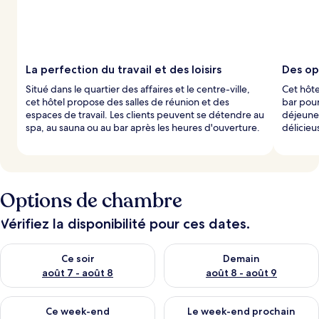
s
p
a
r
La perfection du travail et des loisirs
Des opt
l
Situé dans le quartier des affaires et le centre-ville,
Cet hôte
e
cet hôtel propose des salles de réunion et des
bar pour
s
espaces de travail. Les clients peuvent se détendre au
déjeuner
spa, au sauna ou au bar après les heures d'ouverture.
délicieu
v
o
y
a
g
e
Options de chambre
u
r
Vérifiez la disponibilité pour ces dates.
s
Vérifier la disponibilité pour ce soir août 7 - août 8
Vérifier la disponibilité pour 
Ce soir
Demain
août 7 - août 8
août 8 - août 9
Vérifier la disponibilité pour ce week-end août 7 - août 9
Vérifier la disponibilité pour 
Ce week-end
Le week-end prochain