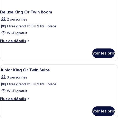
Deluxe King Or Twin Room
2 personnes
1 très grand lit OU 2 lits 1 place
Wi-Fi gratuit
Plus
Plus de détails
de
détails
Voir les prix
sur
le
type
Afficher
Literie de qualité supérieure, articles 
1
de
Junior King Or Twin Suite
toutes
chambre
3 personnes
Deluxe
les
King
1 très grand lit OU 2 lits 1 place
photos
Or
pour
Wi-Fi gratuit
Twin
ce
Room
Plus
Plus de détails
type
de
détails
de
Voir les prix
sur
chambre :
le