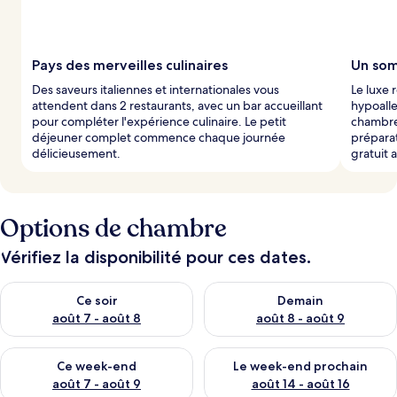
Pays des merveilles culinaires
Un som
Des saveurs italiennes et internationales vous
Le luxe 
attendent dans 2 restaurants, avec un bar accueillant
hypoall
pour compléter l'expérience culinaire. Le petit
chambre.
déjeuner complet commence chaque journée
préparat
délicieusement.
gratuit 
Options de chambre
Vérifiez la disponibilité pour ces dates.
Vérifier la disponibilité pour ce soir août 7 - août 8
Vérifier la disponibilité pour 
Ce soir
Demain
août 7 - août 8
août 8 - août 9
Vérifier la disponibilité pour ce week-end août 7 - août 9
Vérifier la disponibilité pour 
Ce week-end
Le week-end prochain
août 7 - août 9
août 14 - août 16