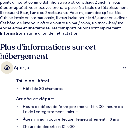
points d'intérêt comme Bahnhofstrasse et Kunsthaus Zurich. Si vous
êtes en appétit, vous pouvez prendre place à la table de l'établissement
Restaurant Baur, l'un des 2 restaurants. Vous mijotant des spécialités
Cuisine locale et internationale, il vous invite pour le déjeuner et le dîner.
Cet hôtel de luxe vous offre en outre un bar / salon, un snack-bar/une
épicerie fine et une terrasse. Les transports publics sont rapidement
accessibles à pied : Arrêt de tram Paradeplatz se situe à quelques pas et
Informations sur le droit de rétractation
Arrêt de tram Borsenstrasse, à 2 min de marche à peine.
Plus d’informations sur cet
hébergement
Aperçu
Taille de l'hôtel
Hôtel de 80 chambres
Arrivée et départ
Heure de début de l'enregistrement : 15 h 00 ; heure de
fin de l'enregistrement : minuit.
Âge minimum pour effectuer l'enregistrement : 18 ans
L'heure de départ est 12 h 00