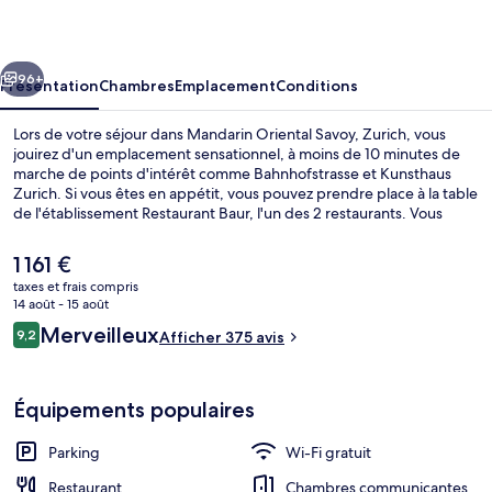
Savoy,
Zurich
cédent
Suivant
96+
Présentation
Chambres
Emplacement
Conditions
Lors de votre séjour dans Mandarin Oriental Savoy, Zurich, vous
jouirez d'un emplacement sensationnel, à moins de 10 minutes de
marche de points d'intérêt comme Bahnhofstrasse et Kunsthaus
Zurich. Si vous êtes en appétit, vous pouvez prendre place à la table
de l'établissement Restaurant Baur, l'un des 2 restaurants. Vous
mijotant des spécialités Cuisine locale et internationale, il vous invite
pour le déjeuner et le dîner. Cet hôtel de luxe vous offre en outre un
Le
1 161 €
bar / salon, un snack-bar/une épicerie fine et une terrasse. Les
prix
taxes et frais compris
transports publics sont rapidement accessibles à pied : Arrêt de
actuel
14 août - 15 août
tram Paradeplatz se situe à quelques pas et Arrêt de tram
Suite, 1 très grand lit (Mandarin Rooft
est
Avis
Borsenstrasse, à 2 min de marche à peine.
Merveilleux
9,2
Afficher 375 avis
de
9,2 sur 10
voyageurs
1 161 €.
Équipements populaires
Parking
Wi-Fi gratuit
Restaurant
Chambres communicantes