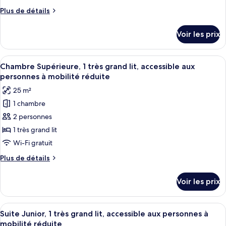
de
Plus
Plus de détails
chambre :
de
Suite
détails
Voir les prix
sur
(Munsterhof)
le
type
Afficher
Une salle de bain moderne avec un lav
6
de
Chambre Supérieure, 1 très grand lit, accessible aux
toutes
chambre
personnes à mobilité réduite
Suite
les
25 m²
(Munsterhof)
photos
1 chambre
pour
2 personnes
ce
type
1 très grand lit
de
Wi-Fi gratuit
chambre :
Plus
Plus de détails
Chambre
de
Supérieure,
détails
Voir les prix
sur
1
le
très
type
Afficher
Une chambre d’hôtel avec un grand lit, 
grand
8
de
Suite Junior, 1 très grand lit, accessible aux personnes à
toutes
chambre
lit,
mobilité réduite