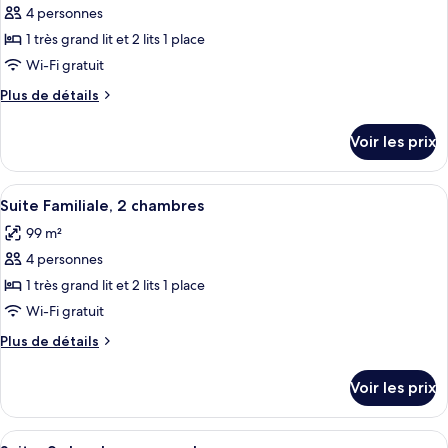
Junior,
4 personnes
photos
2
pour
1 très grand lit et 2 lits 1 place
chambres
ce
Wi-Fi gratuit
type
Plus
Plus de détails
de
de
chambre :
détails
Voir les prix
sur
Suite,
le
2
type
Afficher
Une chambre d’hôtel moderne dotée d’un
chambres
8
de
Suite Familiale, 2 chambres
toutes
chambre
(Muensterhof)
99 m²
Suite,
les
2
4 personnes
photos
chambres
pour
1 très grand lit et 2 lits 1 place
(Muensterhof)
ce
Wi-Fi gratuit
type
Plus
Plus de détails
de
de
chambre :
détails
Voir les prix
sur
Suite
le
Familiale,
type
Afficher
Une chambre d’hôtel moderne dotée d’un
2
9
de