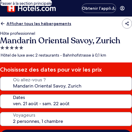
Passer à la section principale
Obtenir l’appli
Afficher tous les hébergements
Hôte professionnel
Mandarin Oriental Savoy, Zurich
Hébergement
5.0 étoiles
Hôtel de luxe avec 2 restaurants - Bahnhofstrasse à 0,1 km
Choisissez des dates pour voir les prix
Où allez-vous ?
Dates
Voyageurs