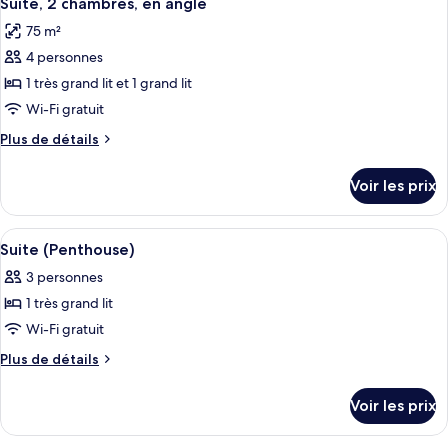
Suite, 2 chambres, en angle
toutes
chambre
chambres
75 m²
Suite
les
Familiale,
4 personnes
photos
2
pour
1 très grand lit et 1 grand lit
chambres
ce
Wi-Fi gratuit
type
Plus
Plus de détails
de
de
chambre :
détails
Voir les prix
sur
Suite,
le
2
type
Afficher
Un salon moderne avec un grand canap
chambres,
7
de
Suite (Penthouse)
toutes
chambre
en
3 personnes
Suite,
les
angle
2
1 très grand lit
photos
chambres,
pour
Wi-Fi gratuit
en
ce
angle
Plus
Plus de détails
type
de
détails
de
Voir les prix
sur
chambre :
le
Suite
type