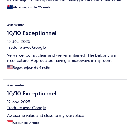
to the major tourist spots without having to deal with chaos that
those tourist spots generate.
Alice, séjour de 25 nuits
Avis vérifié
10/10 Exceptionnel
15 déc. 2025
Traduire avec Google
Very nice rooms, clean and well-maintained. The balcony is a
nice feature. Appreciated having a microwave in my room.
Roger, séjour de 4 nuits
Avis vérifié
10/10 Exceptionnel
12 janv. 2025
Traduire avec Google
Awesome value and close to my workplace
Séjour de 2 nuits