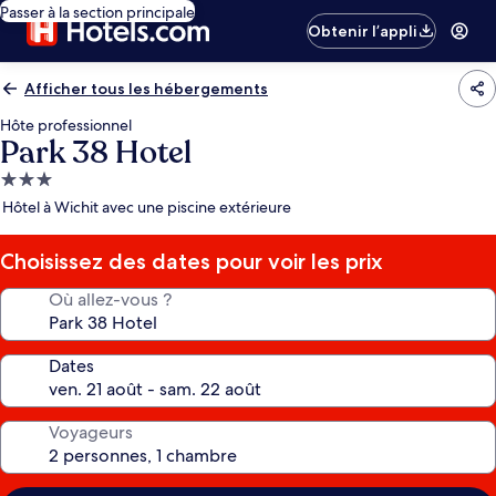
Passer à la section principale
Obtenir l’appli
Afficher tous les hébergements
Hôte professionnel
Park 38 Hotel
Hébergement
3.0 étoiles
Hôtel à Wichit avec une piscine extérieure
Choisissez des dates pour voir les prix
Où allez-vous ?
Dates
Voyageurs