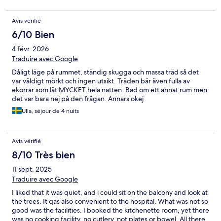
Avis vérifié
6/10 Bien
4 févr. 2026
Traduire avec Google
Dåligt läge på rummet, ständig skugga och massa träd så det
var väldigt mörkt och ingen utsikt. Träden bär även fulla av
ekorrar som lät MYCKET hela natten. Bad om ett annat rum men
det var bara nej på den frågan. Annars okej
Ulla, séjour de 4 nuits
Avis vérifié
8/10 Très bien
11 sept. 2025
Traduire avec Google
I liked that it was quiet, and i could sit on the balcony and look at
the trees. It qas also convenient to the hospital. What was not so
good was the facilities. I booked the kitchenette room, yet there
was no cooking facility, no cutlery, not plates or bowel. All there