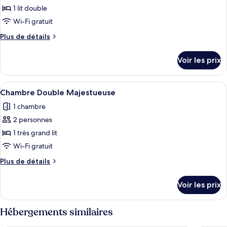
type
1 lit double
de
Wi-Fi gratuit
chambre :
Plus
Plus de détails
Chambre
de
Deluxe
détails
Voir les prix
sur
le
type
Afficher
Une chambre d’hôtel avec un grand lit,
12
de
Chambre Double Majestueuse
toutes
chambre
1 chambre
Chambre
les
Deluxe
2 personnes
photos
pour
1 très grand lit
ce
Wi-Fi gratuit
type
Plus
Plus de détails
de
de
chambre :
détails
Voir les prix
sur
Chambre
le
Double
type
Hébergements similaires
Majestueuse
de
chambre