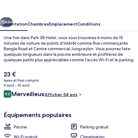
Hotel
cédent
Suivant
64+
Présentation
Chambres
Emplacement
Conditions
Une fois dans Park 38 Hotel, vous vous trouverez à moins de 15
minutes de voiture de points d'intérêt comme Rue commerçante
Bangla Road et Centre commercial Jungceylon. Vous pourrez faire
quelques longueurs dans la piscine extérieure et profiterez de
quelques petits plus appréciables comme l'accès Wi-Fi et le parking
sans voiturier. Parmi les autres petits avantages de cet
hébergement figurent une piscine pour enfants, une terrasse et un
Le
23 €
jardin.
prix
taxes et frais compris
actuel
9 août - 10 août
Jardin
est
Avis
Merveilleux
9,0
Afficher 34 avis
de
9,0 sur 10
voyageurs
23 €.
Équipements populaires
Piscine
Parking gratuit
Wi-Fi gratuit
Climatisation