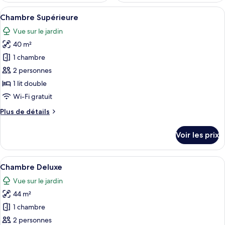
Afficher
Une chambre d’hôtel avec deux lits, u
6
Chambre Supérieure
toutes
Vue sur le jardin
les
40 m²
photos
pour
1 chambre
ce
2 personnes
type
1 lit double
de
Wi-Fi gratuit
chambre :
Plus
Plus de détails
Chambre
de
Supérieure
détails
Voir les prix
sur
le
type
Afficher
Une chambre d’hôtel comprenant un lit
10
de
Chambre Deluxe
toutes
chambre
Vue sur le jardin
Chambre
les
Supérieure
44 m²
photos
pour
1 chambre
ce
2 personnes