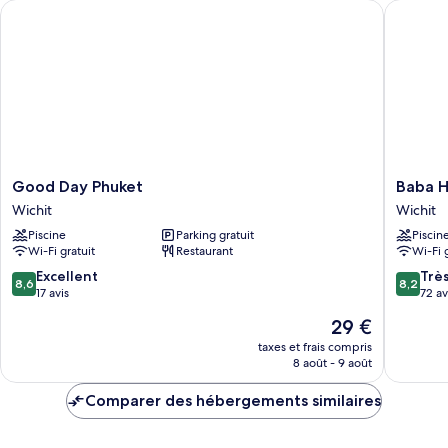
Good Day Phuket
Baba Hou
Chambre
Double
Majestueuse
Good
Baba
Good Day Phuket
Baba H
Day
House
Wichit
Wichit
Phuket
Phuket
Piscine
Parking gratuit
Piscin
Wichit
Hotel
Wi-Fi gratuit
Restaurant
Wi-Fi 
Wichit
8.6
8.2
Excellent
Trè
8,6
8,2
sur
sur
17 avis
72 av
10,
10,
Le
29 €
Excellent,
Très
nouveau
17 avis
bien,
taxes et frais compris
prix
8 août - 9 août
72 avis
est
de
Comparer des hébergements similaires
29 €