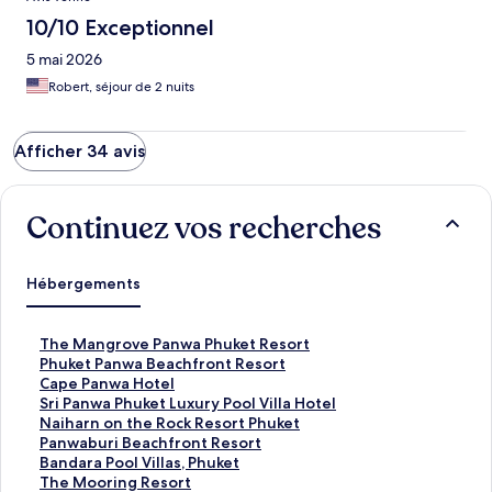
10/10 Exceptionnel
5 mai 2026
Robert, séjour de 2 nuits
Afficher 34 avis
Continuez vos recherches
Hébergements
L
The Mangrove Panwa Phuket Resort
i
L
Phuket Panwa Beachfront Resort
e
i
L
Cape Panwa Hotel
n
e
i
L
Sri Panwa Phuket Luxury Pool Villa Hotel
o
n
e
i
L
Naiharn on the Rock Resort Phuket
u
o
n
e
i
L
Panwaburi Beachfront Resort
v
u
o
n
e
i
L
Bandara Pool Villas, Phuket
r
v
u
o
n
e
i
L
The Mooring Resort