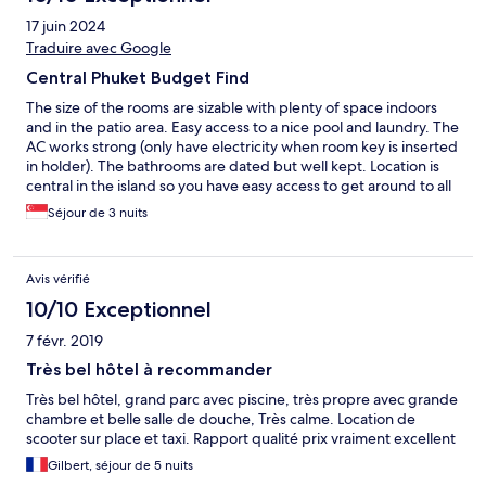
17 juin 2024
Traduire avec Google
Central Phuket Budget Find
The size of the rooms are sizable with plenty of space indoors
and in the patio area. Easy access to a nice pool and laundry. The
AC works strong (only have electricity when room key is inserted
in holder). The bathrooms are dated but well kept. Location is
central in the island so you have easy access to get around to all
of the sites in Phuket, but not necessarily located close to any
Séjour de 3 nuits
food other than the nearby mall (easy access to groceries+)
Avis vérifié
10/10 Exceptionnel
7 févr. 2019
Très bel hôtel à recommander
Très bel hôtel, grand parc avec piscine, très propre avec grande
chambre et belle salle de douche, Très calme. Location de
scooter sur place et taxi. Rapport qualité prix vraiment excellent
Gilbert, séjour de 5 nuits