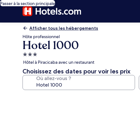
Passer à la section principale
Afficher tous les hébergements
Hôte professionnel
Hotel 1000
Hébergement
3.0 étoiles
Hôtel à Piracicaba avec un restaurant
Choisissez des dates pour voir les prix
Où allez-vous ?
Galerie
photos
de
l’hébergement
Hotel