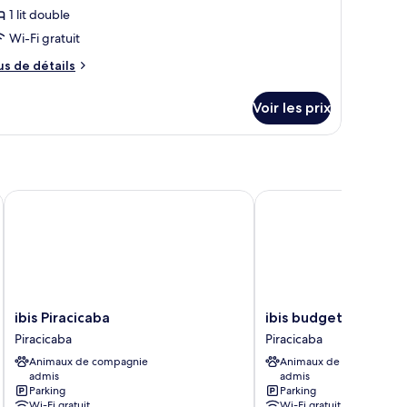
e
1 lit double
ype
Wi-Fi gratuit
e
hambre :
us
us de détails
e
hambre
tails
ouble
Voir les prix
r
pe
e
hambre
hambre
ibis Piracicaba
ibis budget Piracicaba
uble
ibis
ibis
ibis Piracicaba
ibis budget Piracica
Piracicaba
budget
Piracicaba
Piracicaba
Piracicaba
Piracicaba
Animaux de compagnie
Animaux de compagnie
Piracicaba
admis
admis
Parking
Parking
Wi-Fi gratuit
Wi-Fi gratuit