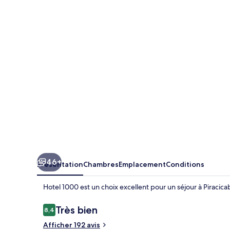
1000
46+
Présentation
Chambres
Emplacement
Conditions
Hotel 1000 est un choix excellent pour un séjour à Piracica
Avis
Très bien
8,4
8,4 sur 10
voyageurs
Afficher 192 avis