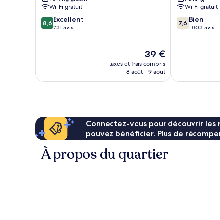
Wi-Fi gratuit
Wi-Fi gratuit
8.6
7.6
Excellent
Bien
8,6
7,6
sur
sur
231 avis
1 003 avis
10,
10,
Excellent,
Bien,
Le
39 €
231 avis
1 003 avis
nouveau
taxes et frais compris
prix
8 août - 9 août
est
de
39 €
Connectez-vous pour découvrir les 
pouvez bénéficier. Plus de récompen
À propos du quartier