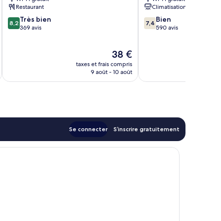
Restaurant
Climatisation
8.2
7.4
Très bien
Bien
8,2
7,4
sur
sur
369 avis
590 avis
10,
10,
Très
Bien,
Le
38 €
bien,
590 avis
u
nouveau
369 avis
taxes et frais compris
tax
prix
9 août - 10 août
est
de
38 €
Se connecter
S’inscrire gratuitement