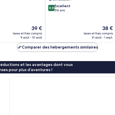
8.8
Excellent
8,8
sur
516 avis
10,
Excellent,
516 avis
Le
Le
39 €
38 €
nouveau
nouvea
taxes et frais compris
taxes et frais compris
prix
prix
9 août - 10 août
31 août - 1 sept.
est
est
de
de
Comparer des hébergements similaires
39 €
38 €
réductions et les avantages dont vous
ses pour plus d’aventures !