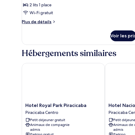
ce
2 lits 1 place
type
Wi-Fi gratuit
de
chambre :
Plus
Plus de détails
de
Chambre
détails
avec
Voir les pri
sur
lits
le
jumeaux
type
Hébergements similaires
de
chambre
Chambre
Hotel Royal Park Piracicaba
Hotel Naciona
avec
lits
jumeaux
Hotel
Hotel
Hotel Royal Park Piracicaba
Hotel Nacio
Royal
Nacional
Piracicaba Centro
Piracicaba Ce
Park
Inn
Petit déjeuner gratuit
Petit déjeune
Piracicaba
Piracicaba
Animaux de compagnie
Animaux de
Piracicaba
Piracicaba
admis
admis
Centro
Centro
Parking gratuit
Parking