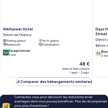
(Fuga)
Weihaiwei
Days
Weihaiwei Hotel
Days H
Hotel
Hotel
Street
District de Huancui
District
By
District
Parking gratuit
Wi-Fi gratuit
de
Wyndh
Restaurant
Climatisation
Huancui
Weihai
Salle 
Huoju
9.6
Exceptionnel
7.0
Bie
9,6
7,0
Eight
sur
5 avis
sur
2 avi
Street
10,
10,
Le
48 €
District
Exceptionnel,
Bien,
nouveau
de
5 avis
2 avis
taxes et frais compris
prix
Huancui
1 sept. - 2 sept.
est
de
Comparer des hébergements similaires
48 €
Connectez-vous pour découvrir les réductions et les
avantages dont vous pouvez bénéficier. Plus de récompenses
pour plus d’aventures !