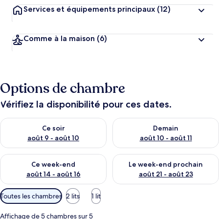
Services et équipements principaux
(12)
Comme à la maison
(6)
Options de chambre
Vérifiez la disponibilité pour ces dates.
Vérifier la disponibilité pour ce soir août 9 - août 10
Vérifier la disponibilité pour 
Ce soir
Demain
août 9 - août 10
août 10 - août 11
Vérifier la disponibilité pour ce week-end août 14 - août 16
Vérifier la disponibilité pour
Ce week-end
Le week-end prochain
août 14 - août 16
août 21 - août 23
Filtres
Toutes les chambres
2 lits
1 lit
disponibles
pour
Affichage de 5 chambres sur 5