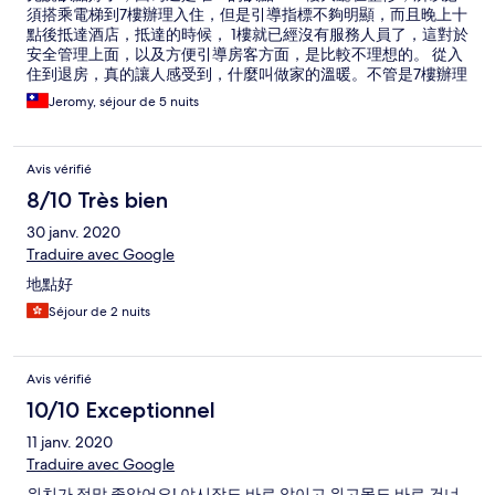
須搭乘電梯到7樓辦理入住，但是引導指標不夠明顯，而且晚上十
點後抵達酒店，抵達的時候， 1樓就已經沒有服務人員了，這對於
安全管理上面，以及方便引導房客方面，是比較不理想的。 從入
住到退房，真的讓人感受到，什麼叫做家的溫暖。不管是7樓辦理
入住退房或者是諮詢的服務人員，態度都非常的親切良好，永遠
Jeromy, séjour de 5 nuits
都是笑臉迎人，溫馨問候，這是在大陸入住過所有的酒店裡面，
態度服務最好的。 房間每天都提供簡單的宵夜，不管是牛奶餅乾
或者是紅糖薑飲，水果也都是每天補滿的，再加上充分補充的飲
Avis vérifié
用水，還有每天不同的房務人員給予的關心問候留言，大概也只
有家人才會這麼擔心你渴或餓，給予無微不至的照顧和呵護。 有
8/10 Très bien
在細微的地方檢查了一下，發現打掃得很乾淨。酒店據朋友說在
30 janv. 2020
威海當地是老飯店了，但實際入住，完全感受不到年代感，各方
面都維持得很好，還被升等，望出去威海海景以及威高廣場，視
Traduire avec Google
野都更加遼闊。衷心感謝所有酒店的接待和服務人員。 浴室的熱
地點好
水水流小了一點，入住的隔天就跟前台反應，他們馬上就有處
理，雖然效果有限，但誠意十足。另外，退房的前一天，還麻煩
Séjour de 2 nuits
了前台的服務人員幫忙洗烘衣服，傍晚回到房間，發現就已經洗
好烘好送到房間放好了，能夠帶乾淨的換洗衣物回家，真好，又
再一次感受到了只有家裡面才會感受到的溫暖。 早餐的選擇不
Avis vérifié
少，熱菜及水果方面每天都有變化。其他的那些澱粉類的早餐，
10/10 Exceptionnel
就是基本配備。現煮的牛肉麵或者是餛飩湯都非常美味，尤其是
餛飩湯，旁邊的小料加一加，真的有海的感覺。本來第三天早
11 janv. 2020
上，想要改點鲅鱼水餃，可惜早上沒有供應，有點小遺憾。希望
Traduire avec Google
下次有機會再入住，可以招待一下；） 當你在威海，一個這麼乾
淨又海景遼闊的城市旅遊，再入住溫馨、親切、乾淨、便利，又
위치가 정말 좋았어요! 야시장도 바로 앞이고 위고몰도 바로 건너