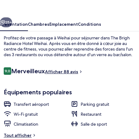
Radiance
Hotel
cédent
Suivant
Weihai
25+
Présentation
Chambres
Emplacement
Conditions
Profitez de votre passage à Weihai pour séjourner dans The Brigh
Radiance Hotel Weihai. Après vous en être donné à cœur joie au
centre de fitness, vous pourrez aller reprendre des forces dans l'un
des 3 restaurants ou vous détendre autour d'un verre au bar/salon.
Avis
Merveilleux
9,0
Afficher 88 avis
9,0 sur 10
voyageurs
Chambre, vue océan (Fuga) | Minibar, 
Équipements populaires
Transfert aéroport
Parking gratuit
Wi-Fi gratuit
Restaurant
Climatisation
Salle de sport
Tout afficher