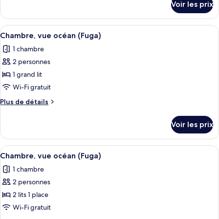
Voir les prix
sur
Chambre,
le
vue
type
Afficher
Une chambre d’hôtel moderne avec un 
océan
5
de
Chambre, vue océan (Fuga)
toutes
chambre
(Fuga)
1 chambre
Chambre,
les
vue
2 personnes
photos
océan
pour
1 grand lit
(Fuga)
ce
Wi-Fi gratuit
type
Plus
Plus de détails
de
de
chambre :
détails
Voir les prix
sur
Chambre,
le
vue
type
Afficher
Une chambre d’hôtel avec deux lits, 
océan
4
de
Chambre, vue océan (Fuga)
toutes
chambre
(Fuga)
1 chambre
Chambre,
les
vue
2 personnes
photos
océan
pour
2 lits 1 place
(Fuga)
ce
Wi-Fi gratuit
type