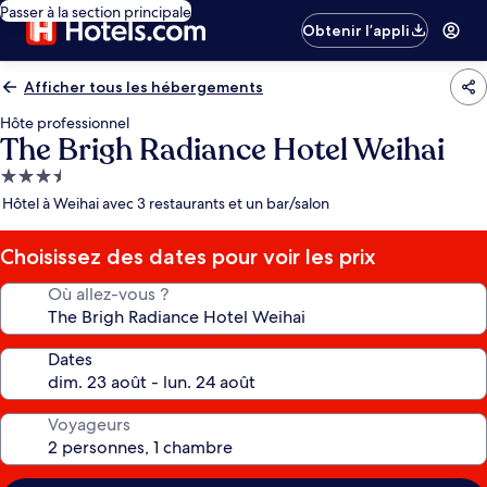
Passer à la section principale
Obtenir l’appli
Afficher tous les hébergements
Hôte professionnel
The Brigh Radiance Hotel Weihai
Hébergement
3.5 étoiles
Hôtel à Weihai avec 3 restaurants et un bar/salon
Choisissez des dates pour voir les prix
Où allez-vous ?
Dates
Voyageurs