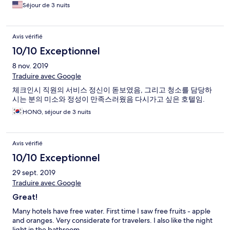
Séjour de 3 nuits
Avis vérifié
10/10 Exceptionnel
8 nov. 2019
Traduire avec Google
체크인시 직원의 서비스 정신이 돋보였음, 그리고 청소를 담당하
시는 분의 미소와 정성이 만족스러웠음 다시가고 싶은 호텔임.
HONG, séjour de 3 nuits
Avis vérifié
10/10 Exceptionnel
29 sept. 2019
Traduire avec Google
Great!
Many hotels have free water. First time I saw free fruits - apple
and oranges. Very considerate for travelers. I also like the night
light in the bathroom.