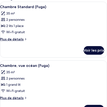
les
Afficher
Une chambre d’hôtel avec deux lits, un
3
Chambre Standard (Fuga)
chambres
toutes
35 m²
les
2 personnes
photos
pour
2 lits 1 place
ce
Wi-Fi gratuit
type
Plus
Plus de détails
de
de
chambre :
détails
Voir les prix
sur
Chambre
le
Standard
type
Afficher
Une chambre d’hôtel moderne, dotée d’u
(Fuga)
4
de
Chambre, vue océan (Fuga)
toutes
chambre
35 m²
Chambre
les
Standard
2 personnes
photos
(Fuga)
pour
1 grand lit
ce
Wi-Fi gratuit
type
Plus
Plus de détails
de
de
chambre :
détails