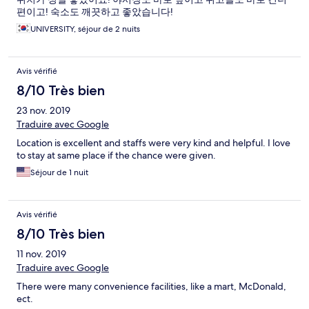
把房客照顧得無微不至像家一樣的酒店的時候，這趟旅程，就已
편이고! 숙소도 깨끗하고 좋았습니다!
經注定盈滿感動和深刻的回憶了。
UNIVERSITY, séjour de 2 nuits
Avis vérifié
8/10 Très bien
23 nov. 2019
Traduire avec Google
Location is excellent and staffs were very kind and helpful. I love
to stay at same place if the chance were given.
Séjour de 1 nuit
Avis vérifié
8/10 Très bien
11 nov. 2019
Traduire avec Google
There were many convenience facilities, like a mart, McDonald,
ect.