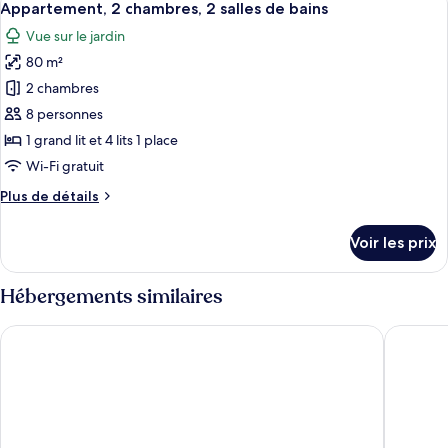
7
de
Appartement, 2 chambres, 2 salles de bains
toutes
de
chambre
Vue sur le jardin
Appartement,
les
bains
3
80 m²
photos
chambres,
pour
2 chambres
2
ce
salles
8 personnes
de
type
1 grand lit et 4 lits 1 place
bains
de
Wi-Fi gratuit
chambre :
Plus
Plus de détails
Appartement,
de
2
détails
Voir les prix
chambres,
sur
le
2
type
Hébergements similaires
salles
de
de
chambre
Hotel Residence S
Hotel Sa
Appartement,
bains
2
chambres,
2
salles
de
bains