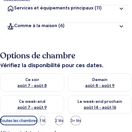
Services et équipements principaux
(11)
Comme à la maison
(6)
Options de chambre
Vérifiez la disponibilité pour ces dates.
Vérifier la disponibilité pour ce soir août 7 - août 8
Vérifier la disponibilité pour 
Ce soir
Demain
août 7 - août 8
août 8 - août 9
Vérifier la disponibilité pour ce week-end août 7 - août 9
Vérifier la disponibilité pour 
Ce week-end
Le week-end prochain
août 7 - août 9
août 14 - août 16
Filtres
Toutes les chambres
1 lit
2 lits
3+ lits
disponibles
pour