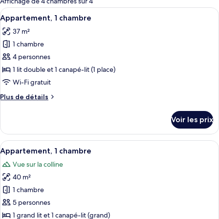
Affichage de 4 chambres sur 4
les
Afficher
Un lit bien fait, avec une tête de lit 
9
Appartement, 1 chambre
chambres
toutes
37 m²
les
1 chambre
photos
pour
4 personnes
ce
1 lit double et 1 canapé-lit (1 place)
type
Wi-Fi gratuit
de
Plus
Plus de détails
chambre :
de
Appartement,
détails
Voir les prix
sur
1
le
chambre
type
Afficher
Une chambre à coucher avec un lit, une
12
de
Appartement, 1 chambre
toutes
chambre
Vue sur la colline
Appartement,
les
1
40 m²
photos
chambre
pour
1 chambre
ce
5 personnes
type
1 grand lit et 1 canapé-lit (grand)