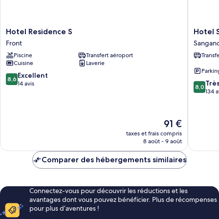
Hotel
Hotel
Hotel Residence S
Hotel 
Residence
San
Front
Sangan
S
Giorgio
Piscine
Transfert aéroport
Transf
Front
Sangan
Cuisine
Laverie
Parkin
8.6
Excellent
8,6
8.0
Trè
sur
14 avis
8,0
sur
134 a
10,
10,
Excellent,
Très
14 avis
bien,
Le
91 €
134 avis
nouveau
taxes et frais compris
prix
8 août - 9 août
est
de
Comparer des hébergements similaires
91 €
Connectez-vous pour découvrir les réductions et les
avantages dont vous pouvez bénéficier. Plus de récompenses
pour plus d’aventures !