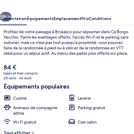
Vecchio
cédent
Suivant
57+
Présentation
Équipements
Emplacement
Prix
Conditions
Profitez de votre passage à Brusasco pour séjourner dans Cà Borgo
Vecchio. Parmi les avantages offerts, l'accès Wi-Fi et le parking sans
voiturier, mais ce n'est pas tout puisqu'à proximité, vous pourrez
faire de la randonnée à pied ou à vélo et de la randonnée en VTT,
idéal pour un séjour actif. Au menu des petits plus offerts sur place,
on trouve une terrasse et un jardin. Sympa non ?
Le
84 €
prix
taxes et frais compris
actuel
25 août - 26 août
Extérieur
est
Équipements populaires
de
84 €.
Cuisine
Laverie
Animaux de compagnie
Parking gratuit
admis
Wi-Fi gratuit
Coin salon
Tout afficher