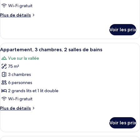
de
Wi-Fi gratuit
chambre :
Plus
Plus de détails
Appartement,
de
1
détails
Voir les prix
chambre
sur
le
type
Afficher
Un coin repas avec une table dressée 
16
de
Appartement, 3 chambres, 2 salles de bains
toutes
chambre
Vue sur la vallée
Appartement,
les
1
75 m²
photos
chambre
pour
3 chambres
ce
6 personnes
type
2 grands lits et 1 lit double
de
Wi-Fi gratuit
chambre :
Plus
Plus de détails
Appartement,
de
3
détails
Voir les prix
chambres,
sur
le
2
type
Afficher
Une chambre avec deux lits, une chais
salles