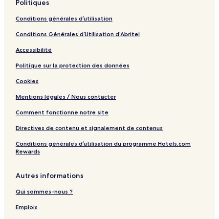
Politiques
t
i
Conditions générales d’utilisation
q
u
Conditions Générales d’Utilisation d’Abritel
e
F
Accessibilité
e
a
Politique sur la protection des données
t
Cookies
u
r
Mentions légales / Nous contacter
e
s
Comment fonctionne notre site
Directives de contenu et signalement de contenus
Conditions générales d’utilisation du programme Hotels.com
Rewards
Autres informations
Qui sommes-nous ?
Emplois