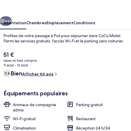
cédent
Suivant
43+
Présentation
Chambres
Emplacement
Conditions
Profitez de votre passage à Puli pour séjourner dans CoCo Motel.
Parmi les services gratuits, l'accès Wi-Fi et le parking sans voiturier.
Le
51 €
prix
taxes et frais compris
actuel
11 août - 12 août
est
Avis
Bien
7,4
Afficher 66 avis
de
7,4 sur 10
voyageurs
51 €.
Extérieur
Équipements populaires
Animaux de compagnie
Parking gratuit
admis
Wi-Fi gratuit
Restaurant
Climatisation
Réception 24 h/24