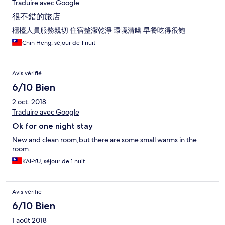
Traduire avec Google
很不錯的旅店
櫃檯人員服務親切 住宿整潔乾淨 環境清幽 早餐吃得很飽
Chin Heng, séjour de 1 nuit
Avis vérifié
6/10 Bien
2 oct. 2018
Traduire avec Google
Ok for one night stay
New and clean room,but there are some small warms in the
room.
KAI-YU, séjour de 1 nuit
Avis vérifié
6/10 Bien
1 août 2018