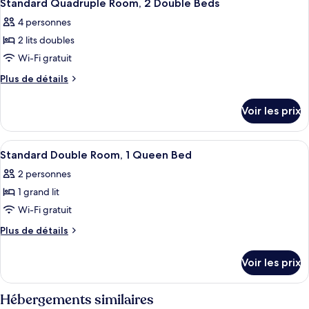
4
de
Standard Quadruple Room, 2 Double Beds
toutes
chambre
4 personnes
Maison
les
Romantique,
2 lits doubles
photos
vue
pour
Wi-Fi gratuit
montagne
ce
Plus
Plus de détails
type
de
détails
de
Voir les prix
sur
chambre :
le
Standard
type
Afficher
Une chambre avec un lit, une peinture
4
Quadruple
de
Standard Double Room, 1 Queen Bed
toutes
chambre
Room,
2 personnes
Standard
les
2
Quadruple
1 grand lit
photos
Double
Room,
pour
Wi-Fi gratuit
2
Beds
ce
Double
Plus
Plus de détails
Beds
type
de
détails
de
Voir les prix
sur
chambre :
le
Standard
type
Hébergements similaires
Double
de