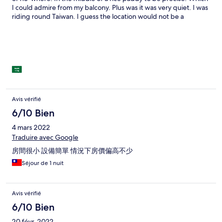
I could admire from my balcony. Plus was it was very quiet. I was
riding round Taiwan. I guess the location would not be a
problem if I had a car. The location made it a little hard to find
too. There is a convenience store about 200m away.
Avis vérifié
6/10 Bien
4 mars 2022
Traduire avec Google
房間很小 設備簡單 情況下房價偏高不少
Séjour de 1 nuit
Avis vérifié
6/10 Bien
20 févr. 2022