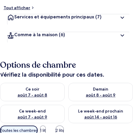
Tout afficher
Services et équipements principaux
(7)
Comme à la maison
(6)
Options de chambre
Vérifiez la disponibilité pour ces dates.
Vérifier la disponibilité pour ce soir août 7 - août 8
Vérifier la disponibilité pour 
Ce soir
Demain
août 7 - août 8
août 8 - août 9
Vérifier la disponibilité pour ce week-end août 7 - août 9
Vérifier la disponibilité pour 
Ce week-end
Le week-end prochain
août 7 - août 9
août 14 - août 16
Filtres
Toutes les chambres
1 lit
2 lits