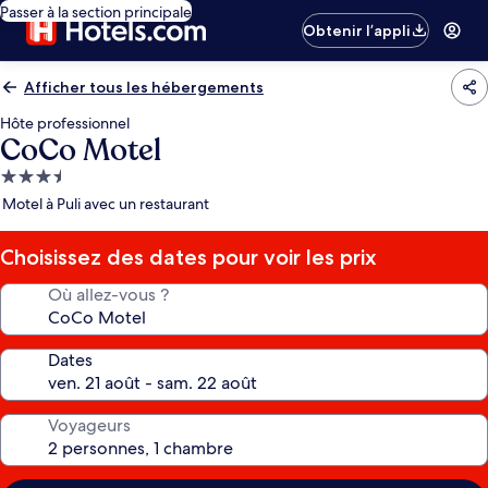
Passer à la section principale
Obtenir l’appli
Afficher tous les hébergements
Hôte professionnel
CoCo Motel
Hébergement
3.5 étoiles
Motel à Puli avec un restaurant
Choisissez des dates pour voir les prix
Où allez-vous ?
Dates
Voyageurs