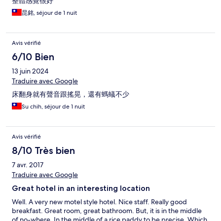
整體感覺很好
昆銘, séjour de 1 nuit
Avis vérifié
6/10 Bien
13 juin 2024
Traduire avec Google
床翻身就有聲音跟搖晃，還有螞蟻不少
Su chih, séjour de 1 nuit
Avis vérifié
8/10 Très bien
7 avr. 2017
Traduire avec Google
Great hotel in an interesting location
Well. A very new motel style hotel. Nice staff. Really good
breakfast. Great room, great bathroom. But, it is in the middle
of no-where. In the middle of a rice paddy to be precise. Which