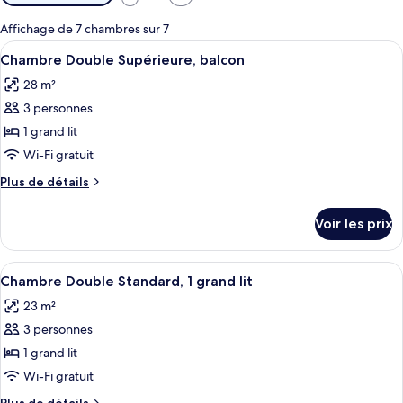
disponibles
pour
Affichage de 7 chambres sur 7
les
Afficher
Une chambre d’hôtel avec un grand lit
4
Chambre Double Supérieure, balcon
chambres
toutes
28 m²
les
3 personnes
photos
pour
1 grand lit
ce
Wi-Fi gratuit
type
Plus
Plus de détails
de
de
chambre :
détails
Voir les prix
sur
Chambre
le
Double
type
Afficher
Une chambre avec un lit, une peinture
Supérieure,
4
de
Chambre Double Standard, 1 grand lit
toutes
chambre
balcon
23 m²
Chambre
les
Double
3 personnes
photos
Supérieure,
pour
1 grand lit
balcon
ce
Wi-Fi gratuit
type
Plus