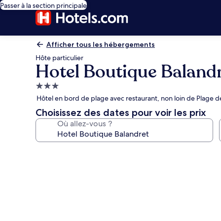
Passer à la section principale
Afficher tous les hébergements
Hôte particulier
Hotel Boutique Baland
Hébergement
3.0 étoiles
Hôtel en bord de plage avec restaurant, non loin de Plage d
Choisissez des dates pour voir les prix
Où allez-vous ?
Galerie
photos
de
l’hébergement
Hotel