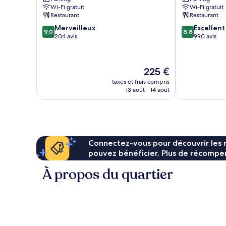
Cabanyal
Spa
Wi-Fi gratuit
Wi-Fi gratuit
El
Restaurant
Restaurant
Cabanyal
9.0
8.8
Merveilleux
Excellent
9,0
8,8
sur
sur
204 avis
990 avis
10,
10,
Merveilleux,
Excellent,
204 avis
990 avis
Le
225 €
nouveau
taxes et frais compris
prix
13 août - 14 août
est
de
225 €
Connectez-vous pour découvrir les 
pouvez bénéficier. Plus de récompen
À propos du quartier