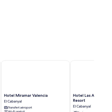
Hotel Miramar Valencia
Hotel Las Arenas Balne
Hotel
Hotel
Hotel Miramar Valencia
Hotel Las Arenas Bal
Miramar
Las
Resort
El Cabanyal
Valencia
Arenas
El Cabanyal
Transfert aéroport
El
Balneario
Wi-Fi gratuit