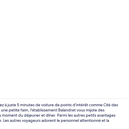
Vue depuis 
ez à juste 5 minutes de voiture de points d'intérêt comme Cité des
z une petite faim, l'établissement Balandret vous mijote des
u moment du déjeuner et dîner. Parmi les autres petits avantages
Plage
. Les autres voyageurs adorent le personnel attentionné et la