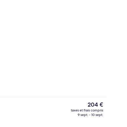
l’hébergement
Bar (sur place)
Le
204 €
prix
taxes et frais compris
actuel
9 sept. - 10 sept.
Bar (sur place)
est
de