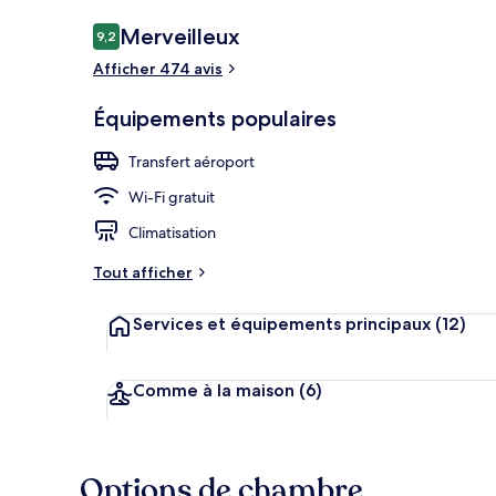
Avis
Merveilleux
9,2
9,2 sur 10
voyageurs
Afficher 474 avis
Chambre Delux
Équipements populaires
Transfert aéroport
Wi-Fi gratuit
Climatisation
Tout afficher
Services et équipements principaux
(12)
Comme à la maison
(6)
Options de chambre