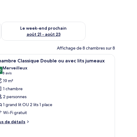
-end août 14 - août 16
Vérifier la disponibilité pour le week-end prochain août 21 - 
Le week-end prochain
août 21 - août 23
Affichage de 8 chambres sur 8
ne grande fenêtre et une vue sur l’extérieur.
fficher
Une chambre moderne avec un grand lit, un pla
5
ambre Classique Double ou avec lits jumeaux
outes
Merveilleux
s
0
9,0 sur 10
(8 avis)
8 avis
hotos
19 m²
our
1 chambre
e
2 personnes
ype
1 grand lit OU 2 lits 1 place
e
Wi-Fi gratuit
hambre :
hambre
us
us de détails
lassique
e
tails
ouble