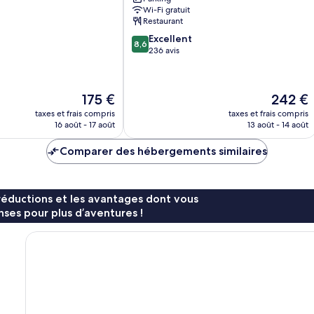
El
Wi-Fi gratuit
Cabanyal
Restaurant
8.6
Excellent
8,6
sur
236 avis
10,
Excellent,
236 avis
Le
Le
175 €
242 €
nouveau
nouveau
taxes et frais compris
taxes et frais compris
prix
prix
16 août - 17 août
13 août - 14 août
est
est
de
de
Comparer des hébergements similaires
175 €
242 €
réductions et les avantages dont vous
ses pour plus d’aventures !