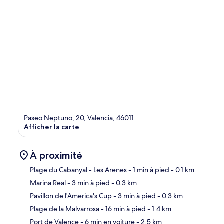
Paseo Neptuno, 20, Valencia, 46011
Afficher la carte
À proximité
Plage du Cabanyal - Les Arenes
- 1 min à pied
- 0.1 km
Marina Real
- 3 min à pied
- 0.3 km
Car
Pavillon de l'America's Cup
- 3 min à pied
- 0.3 km
Plage de la Malvarrosa
- 16 min à pied
- 1.4 km
Port de Valence
- 6 min en voiture
- 2.5 km