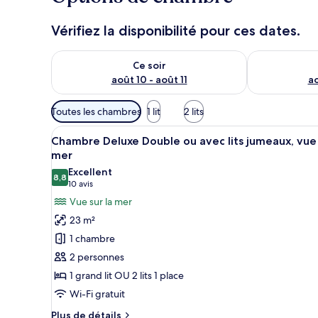
Vérifiez la disponibilité pour ces dates.
Vérifier la disponibilité pour ce soir août 10 - août 11
Vérifier la di
Ce soir
août 10 - août 11
ao
Filtres
Toutes les chambres
1 lit
2 lits
disponibles
Afficher
Une chambre avec un grand lit,
pour
10
Chambre Deluxe Double ou avec lits jumeaux, vue
toutes
les
mer
les
chambres
Excellent
8,8
photos
8,8 sur 10
(10 avis)
10 avis
pour
Vue sur la mer
ce
23 m²
type
1 chambre
de
2 personnes
chambre :
1 grand lit OU 2 lits 1 place
Chambre
Wi-Fi gratuit
Deluxe
Double
Plus
Plus de détails