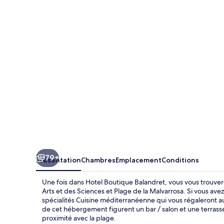
Boutique
Balandret
79+
Présentation
Chambres
Emplacement
Conditions
Une fois dans Hotel Boutique Balandret, vous vous trouver
Arts et des Sciences et Plage de la Malvarrosa. Si vous ave
spécialités Cuisine méditerranéenne qui vous régaleront a
de cet hébergement figurent un bar / salon et une terrasse
proximité avec la plage.