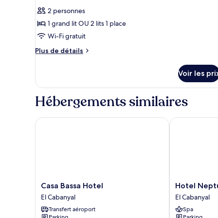
toutes
chambre
2 personnes
Suite
les
Junior,
1 grand lit OU 2 lits 1 place
photos
baignoire
pour
Wi-Fi gratuit
à
ce
jets,
Plus
Plus de détails
vue
type
de
mer
détails
de
Voir les pri
sur
chambre :
le
Executive
type
Hébergements similaires
Room
de
chambre
Executive
Casa Bassa Hotel
Hotel Neptun
Room
Casa
Hotel
Casa Bassa Hotel
Hotel Nept
Bassa
Neptuno
El Cabanyal
El Cabanyal
Hotel
Playa
Transfert aéroport
Spa
El
&
Parking
Parking