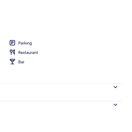
e Double ou avec lits jumeaux, vue mer | Literie de qualité supérieure, mini
Parking
Restaurant
Bar