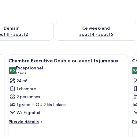
sponibilité pour demain août 11 - août 12
Vérifier la disponibilité pour ce week
Demain
Ce week-end
ût 11 - août 12
août 14 - août 16
 une chaise, une lampe sur pied et une vue sur l’extérieur grâce à un balcon.
Afficher
Une chambre moderne avec deux lits, u
A
7
Chambre Exécutive Double ou avec lits jumeaux
Ch
toutes
t
Exceptionnel
les
9,6
le
9,
9,6 sur 10
(17 avis)
17 avis
photos
p
24 m²
pour
p
1 chambre
ce
c
2 personnes
type
t
1 grand lit OU 2 lits 1 place
de
d
Wi-Fi gratuit
chambre :
c
Chambre
C
Plus
Pl
Plus de détails
Pl
Exécutive
de
C
d
détails
dé
Double
D