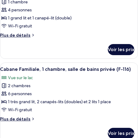
salle
1 chambre
photos
(B-
de
pour
4 personnes
103)
bains
ce
privée
1 grand lit et 1 canapé-lit (double)
(B-
type
Wi-Fi gratuit
103)
de
Plus
Plus de détails
chambre :
de
Chambre,
détails
Voir les prix
sur
salle
le
de
type
Afficher
Une pièce de style loft avec un escalie
bains
9
de
Cabane Familiale, 1 chambre, salle de bains privée (F-116)
toutes
privée
chambre
Vue sur le lac
Chambre,
les
(D-
salle
2 chambres
photos
106)
de
pour
6 personnes
bains
ce
privée
1 très grand lit, 2 canapés-lits (doubles) et 2 lits 1 place
(D-
type
Wi-Fi gratuit
106)
de
Plus
Plus de détails
chambre :
de
Cabane
détails
Voir les prix
sur
Familiale,