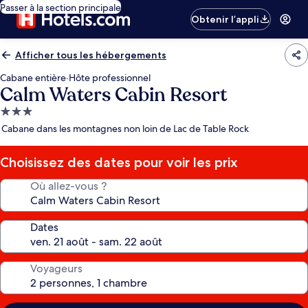
Passer à la section principale
Obtenir l’appli
Afficher tous les hébergements
Cabane entière
·
Hôte professionnel
Calm Waters Cabin Resort
Hébergement
3.0 étoiles
Cabane dans les montagnes non loin de Lac de Table Rock
Choisissez des dates pour voir les prix
Où allez-vous ?
Dates
Voyageurs