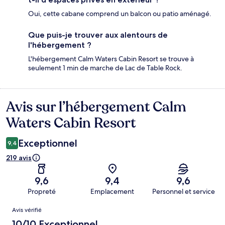
Oui, cette cabane comprend un balcon ou patio aménagé.
Que puis-je trouver aux alentours de
l'hébergement ?
L'hébergement Calm Waters Cabin Resort se trouve à
seulement 1 min de marche de Lac de Table Rock.
Avis sur l’hébergement Calm
Avis
Waters Cabin Resort
Exceptionnel
9,4
219 avis
9,6
9,4
9,6
Propreté
Emplacement
Personnel et service
Avis
Avis vérifié
10/10 Exceptionnel