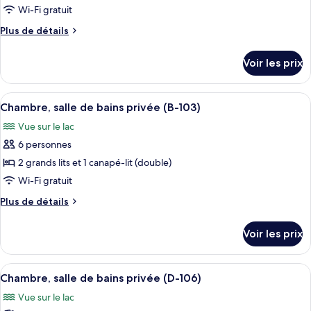
ce
privée
Wi-Fi gratuit
(D-
type
Plus
Plus de détails
105)
de
de
chambre :
détails
Voir les prix
sur
Chambre,
le
salle
type
Afficher
Une cuisine de taille réduite, dotée de
de
8
de
Chambre, salle de bains privée (B-103)
toutes
chambre
bains
Vue sur le lac
Chambre,
les
privée
salle
6 personnes
photos
(B-
de
pour
2 grands lits et 1 canapé-lit (double)
104)
bains
ce
privée
Wi-Fi gratuit
(B-
type
Plus
Plus de détails
104)
de
de
chambre :
détails
Voir les prix
sur
Chambre,
le
salle
type
Afficher
Une cuisine moderne agrémentée de tou
de
7
de
Chambre, salle de bains privée (D-106)
toutes
chambre
bains
Vue sur le lac
Chambre,
les
privée