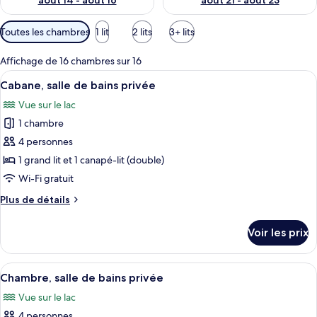
août 14 - août 16
août 21 - août 23
Filtres
Toutes les chambres
1 lit
2 lits
3+ lits
disponibles
pour
Affichage de 16 chambres sur 16
les
Afficher
Une rangée de chalets modernes dotés d
13
Cabane, salle de bains privée
chambres
toutes
Vue sur le lac
les
1 chambre
photos
pour
4 personnes
ce
1 grand lit et 1 canapé-lit (double)
type
Wi-Fi gratuit
de
Plus
Plus de détails
chambre :
de
Cabane,
détails
Voir les prix
sur
salle
le
de
type
Afficher
Une rangée de chalets modernes dotés d
bains
11
de
Chambre, salle de bains privée
toutes
privée
chambre
Vue sur le lac
Cabane,
les
salle
4 personnes