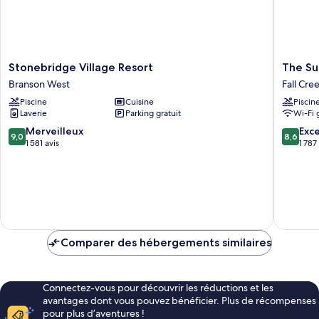
de
116)
bains
privée
(F-
116)
Stonebridge
The
Stonebridge Village Resort
The Sui
Village
Suites
Branson West
Fall Cre
Resort
at
Piscine
Cuisine
Piscin
Branson
Fall
Laverie
Parking gratuit
Wi-Fi 
West
Creek
Fall
9.0
8.6
Merveilleux
Exce
9,0
8,6
Creek
sur
sur
1 581 avis
1 787
10,
10,
Merveilleux,
Excellen
1 581 avis
1 787 avi
Comparer des hébergements similaires
Connectez-vous pour découvrir les réductions et les
avantages dont vous pouvez bénéficier. Plus de récompenses
pour plus d’aventures !