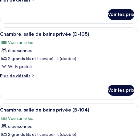
Plus de détails
chambre :
de
Cabane,
détails
Voir les prix
sur
salle
le
de
type
Afficher
Une cuisine compacte équipée d’un fou
bains
7
de
Chambre, salle de bains privée (D-105)
toutes
privée
chambre
Vue sur le lac
Cabane,
les
(E-
salle
6 personnes
photos
107)
de
pour
2 grands lits et 1 canapé-lit (double)
bains
ce
privée
Wi-Fi gratuit
(E-
type
Plus
Plus de détails
107)
de
de
chambre :
détails
Voir les prix
sur
Chambre,
le
salle
type
Afficher
Une cuisine de taille réduite, dotée de
de
8
de
Chambre, salle de bains privée (B-104)
toutes
chambre
bains
Vue sur le lac
Chambre,
les
privée
salle
6 personnes
photos
(D-
de
pour
2 grands lits et 1 canapé-lit (double)
105)
bains