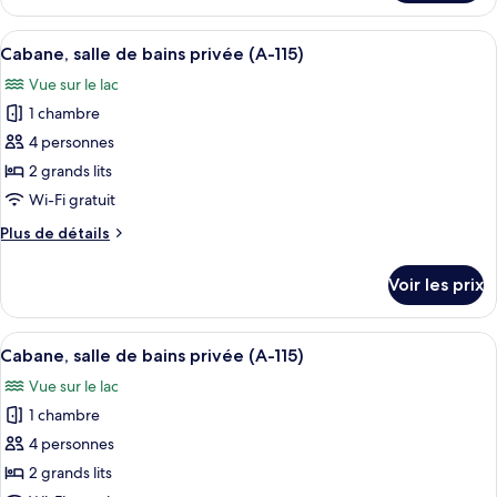
le
1
type
Afficher
Une rangée de chalets modernes dotés d
chambre,
15
de
Cabane, salle de bains privée (A-115)
toutes
salle
chambre
Vue sur le lac
Cabane
les
de
Familiale,
1 chambre
photos
bains
1
pour
4 personnes
privée
chambre,
ce
salle
(F-
2 grands lits
de
type
116)
Wi-Fi gratuit
bains
de
privée
Plus
Plus de détails
chambre :
(F-
de
Cabane,
116)
détails
Voir les prix
sur
salle
le
de
type
Afficher
Une rangée de chalets modernes dotés d
bains
15
de
Cabane, salle de bains privée (A-115)
toutes
privée
chambre
Vue sur le lac
Cabane,
les
(A-
salle
1 chambre
photos
115)
de
pour
4 personnes
bains
ce
privée
2 grands lits
(A-
type