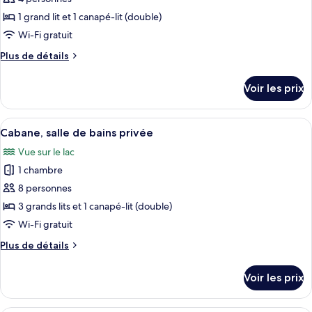
photos
de
pour
1 grand lit et 1 canapé-lit (double)
bains
ce
privée
Wi-Fi gratuit
type
Plus
Plus de détails
de
de
chambre :
détails
Voir les prix
sur
Chambre,
le
salle
type
Afficher
Une maison à deux étages avec une ter
de
15
de
Cabane, salle de bains privée
toutes
chambre
bains
Vue sur le lac
Chambre,
les
privée
salle
1 chambre
photos
de
pour
8 personnes
bains
ce
privée
3 grands lits et 1 canapé-lit (double)
type
Wi-Fi gratuit
de
Plus
Plus de détails
chambre :
de
Cabane,
détails
Voir les prix
sur
salle
le
de
type