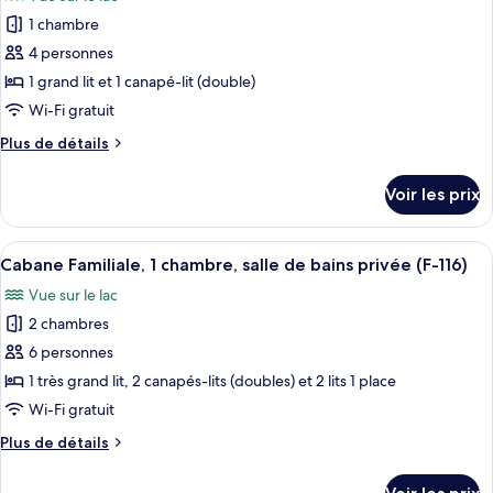
Cabane,
les
vue
salle
1 chambre
photos
lac
de
pour
4 personnes
(A-
bains
ce
privée,
113)
1 grand lit et 1 canapé-lit (double)
vue
type
Wi-Fi gratuit
lac
de
(A-
Plus
Plus de détails
chambre :
113)
de
Cabane,
détails
Voir les prix
sur
salle
le
de
type
Afficher
Une pièce de style loft avec un escalie
bains
9
de
Cabane Familiale, 1 chambre, salle de bains privée (F-116)
toutes
privée
chambre
Vue sur le lac
Cabane,
les
(A-
salle
2 chambres
photos
112)
de
pour
6 personnes
bains
ce
privée
1 très grand lit, 2 canapés-lits (doubles) et 2 lits 1 place
(A-
type
Wi-Fi gratuit
112)
de
Plus
Plus de détails
chambre :
de
Cabane
détails