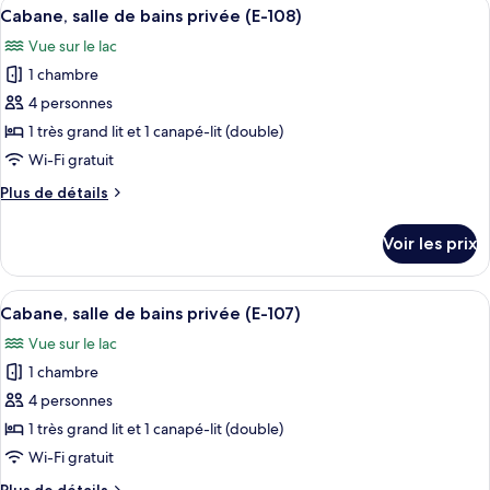
Afficher
Une cabane dotée d’une terrasse en bo
bains
11
de
Cabane, salle de bains privée (E-108)
toutes
privée
chambre
Vue sur le lac
Cabane,
les
salle
1 chambre
photos
de
pour
4 personnes
bains
ce
privée
1 très grand lit et 1 canapé-lit (double)
type
Wi-Fi gratuit
de
Plus
Plus de détails
chambre :
de
Cabane,
détails
Voir les prix
sur
salle
le
de
type
Afficher
Une cabane dotée d’une terrasse en bo
bains
12
de
Cabane, salle de bains privée (E-107)
toutes
privée
chambre
Vue sur le lac
Cabane,
les
(E-
salle
1 chambre
photos
108)
de
pour
4 personnes
bains
ce
privée
1 très grand lit et 1 canapé-lit (double)
(E-
type
Wi-Fi gratuit
108)
de
Plus