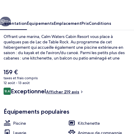
Cabin
Resort
cédent
Suivant
111+
Présentation
Équipements
Emplacement
Prix
Conditions
Offrant une marina, Calm Waters Cabin Resort vous place à
quelques pas de Lac de Table Rock. Au programme de cet
hébergement qui accueille également une piscine extérieure en
saison : du kayak et de l'aviron/du canoë. Parmi les petits plus des
cabanes : une kitchenette, un balcon ou patio aménagé et une
télévision à écran plat, de quoi agrémenter votre séjour.
Le
159 €
prix
taxes et frais compris
actuel
12 août - 13 août
Vue depuis l’hébergement
est
Avis
Exceptionnel
9,4
Afficher 219 avis
de
9,4 sur 10
voyageurs
159 €.
Équipements populaires
Piscine
Kitchenette
Laverie
Animaux de compagnie