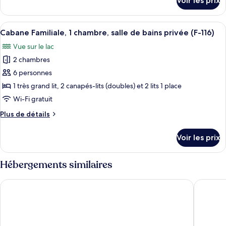
Voir les prix
sur
Familiale,
le
1
type
Afficher
Une pièce de style loft avec un escalie
chambre,
9
de
Cabane Familiale, 1 chambre, salle de bains privée (F-116)
toutes
salle
chambre
Vue sur le lac
Cabane
les
de
Familiale,
2 chambres
photos
bains
1
pour
6 personnes
privée
chambre,
ce
salle
(F-
1 très grand lit, 2 canapés-lits (doubles) et 2 lits 1 place
de
type
116)
Wi-Fi gratuit
bains
de
privée
Plus
Plus de détails
chambre :
(F-
de
Cabane
116)
détails
Voir les prix
sur
Familiale,
le
1
type
Hébergements similaires
chambre,
de
salle
chambre
Stonebridge Village Resort
The Suite
Cabane
de
Familiale,
bains
1
privée
chambre,
salle
(F-