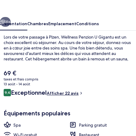
U
Gigantu
cédent
Suivant
31+
Présentation
Chambres
Emplacement
Conditions
Lors de votre passage à Plzen, Wellness Penzion U Gigantu est un
choix excellent où séjourner. Au cours de votre séjour, donnez-vous
en à cœur joie entre des soins spa. Une fois bien détendu, vous
savourerez d'autant mieux les délices qui vous attendent au
restaurant. Cet hébergement abrite un bain à remous et un sauna,
tandis que, petit plus pratique, les chambres bénéficient d'un
réfrigérateur et un micro-ondes.
Le
69 €
prix
taxes et frais compris
actuel
13 août - 14 août
Restaurant
est
Avis
Exceptionnel
9,4
Afficher 22 avis
de
9,4 sur 10
voyageurs
69 €.
Équipements populaires
Spa
Parking gratuit
Wi-Fi gratuit
Restaurant