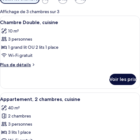
disponibles
pour
Affichage de 3 chambres sur 3
les
Afficher
Une chambre d’hôtel avec deux lits, un
8
Chambre Double, cuisine
chambres
toutes
10 m²
les
3 personnes
photos
pour
1 grand lit OU 2 lits 1 place
ce
Wi-Fi gratuit
type
Plus
Plus de détails
de
de
chambre :
détails
Voir les prix
sur
Chambre
le
Double,
type
Afficher
Une chambre d’hôtel avec deux lits, un
cuisine
8
de
Appartement, 2 chambres, cuisine
toutes
chambre
40 m²
Chambre
les
Double,
2 chambres
photos
cuisine
pour
3 personnes
ce
3 lits 1 place
type