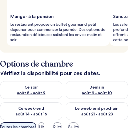
Manger à la pension
Sanctu
Le restaurant propose un buffet gourmand petit
Les sall
déjeuner pour commencer la journée. Des options de
profond
restauration délicieuses satisfont les envies matin et
offrent 
soir.
cette pe
Options de chambre
Vérifiez la disponibilité pour ces dates.
Vérifier la disponibilité pour ce soir août 8 - août 9
Vérifier la disponibilité pour 
Ce soir
Demain
août 8 - août 9
août 9 - août 10
Vérifier la disponibilité pour ce week-end août 14 - août 16
Vérifier la disponibilité pour
Ce week-end
Le week-end prochain
août 14 - août 16
août 21 - août 23
Filtres
Toutes les chambres
1 lit
2 lits
3+ lits