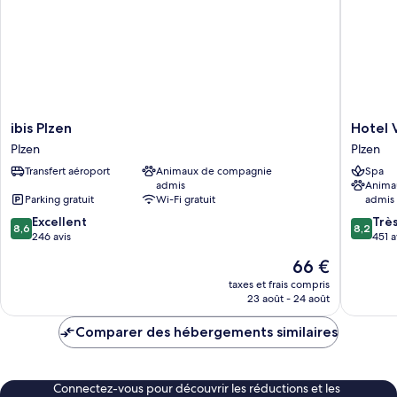
chambres,
cuisine
ibis
Hotel
ibis Plzen
Hotel V
Plzen
Victoria
Plzen
Plzen
Plzen
Plzen
Transfert aéroport
Animaux de compagnie
Spa
admis
Anima
Parking gratuit
Wi-Fi gratuit
admis
8.6
8.2
Excellent
Trè
8,6
8,2
sur
sur
246 avis
451 a
10,
10,
Le
66 €
Excellent,
Très
nouveau
246 avis
bien,
taxes et frais compris
prix
23 août - 24 août
451 avis
est
de
Comparer des hébergements similaires
66 €
Connectez-vous pour découvrir les réductions et les