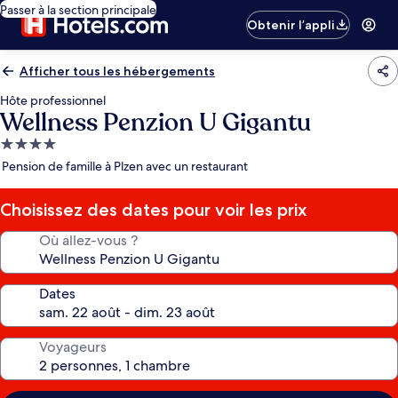
Passer à la section principale
Obtenir l’appli
Afficher tous les hébergements
Hôte professionnel
Wellness Penzion U Gigantu
Hébergement
4.0 étoiles
Pension de famille à Plzen avec un restaurant
Choisissez des dates pour voir les prix
Où allez-vous ?
Dates
Voyageurs