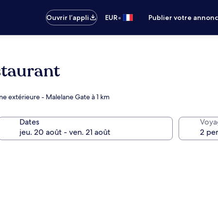
•
Ouvrir l’appli
EUR
Publier votre annon
taurant
ine extérieure - Malelane Gate à 1 km
Dates
Voya