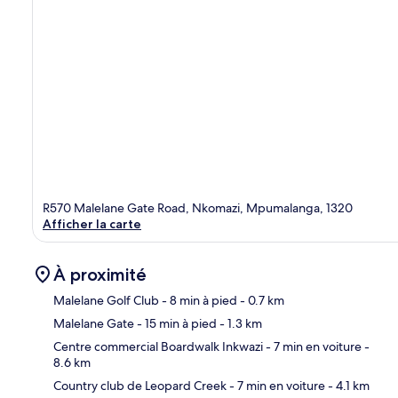
R570 Malelane Gate Road, Nkomazi, Mpumalanga, 1320
Afficher la carte
À proximité
Malelane Golf Club
- 8 min à pied
- 0.7 km
Malelane Gate
- 15 min à pied
- 1.3 km
Car
Centre commercial Boardwalk Inkwazi
- 7 min en voiture
-
8.6 km
Country club de Leopard Creek
- 7 min en voiture
- 4.1 km