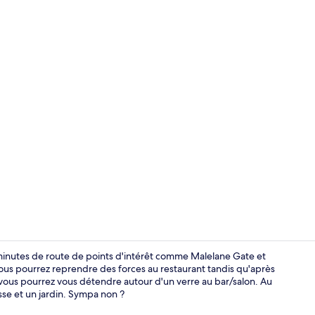
Site d’intérêt
 minutes de route de points d'intérêt comme Malelane Gate et
ous pourrez reprendre des forces au restaurant tandis qu'après
 vous pourrez vous détendre autour d'un verre au bar/salon. Au
Chambre Luxe
sse et un jardin. Sympa non ?