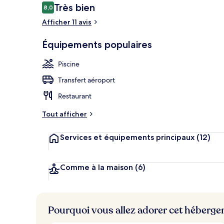
Avis
Très bien
8,0
8,0 sur 10
voyageurs
Afficher 11 avis
Déjeuner et d
Équipements populaires
Piscine
Transfert aéroport
Restaurant
Tout afficher
Services et équipements principaux
(12)
Comme à la maison
(6)
Pourquoi vous allez adorer cet héberg