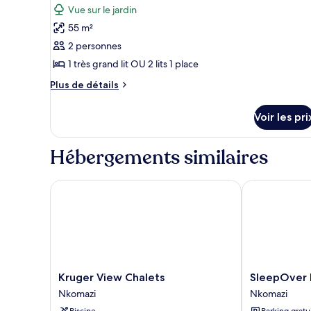
les
lits
Double
Vue sur le jardin
photos
jumeaux
ou
55 m²
avec
pour
lits
2 personnes
ce
jumeaux
type
1 très grand lit OU 2 lits 1 place
de
Plus
Plus de détails
chambre :
de
détails
Chambre
Voir les pri
sur
Deluxe
le
Double
type
Hébergements similaires
ou
de
chambre
avec
Chambre
Kruger View Chalets
SleepOver Ma
lits
Deluxe
jumeaux,
Double
ou
1
avec
chambre
lits
jumeaux,
1
Kruger
SleepOver
Kruger View Chalets
SleepOver 
chambre
View
Malelane
Nkomazi
Nkomazi
Chalets
Gate
Piscine
Parking gratu