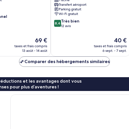
Nkomazi
Transfert aéroport
Parking gratuit
Wi-Fi gratuit
nnel
8.4
Très bien
8,4
sur
12 avis
10,
Très
Le
Le
69 €
40 €
bien,
nouveau
nouvea
taxes et frais compris
taxes et frais compris
12 avis
prix
prix
13 août - 14 août
6 sept. - 7 sept.
est
est
de
de
Comparer des hébergements similaires
69 €
40 €
réductions et les avantages dont vous
ses pour plus d’aventures !