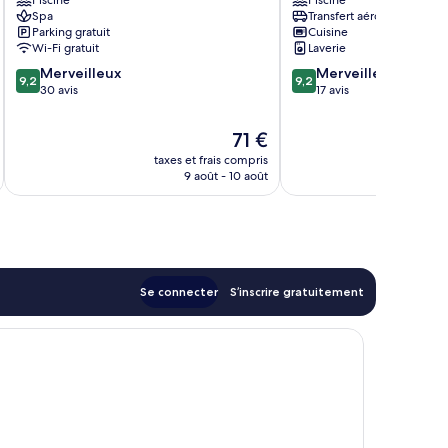
Cottages
Nkomazi
Spa
Transfert aéroport
Nkomazi
Parking gratuit
Cuisine
Wi-Fi gratuit
Laverie
9.2
9.2
Merveilleux
Merveilleux
9,2
9,2
sur
sur
30 avis
17 avis
10,
10,
Merveilleux,
Merveilleux,
Le
71 €
30 avis
17 avis
u
nouveau
taxes et frais compris
tax
prix
9 août - 10 août
est
de
71 €
Se connecter
S’inscrire gratuitement