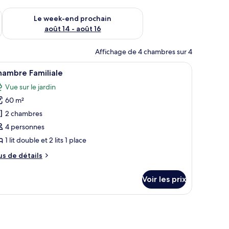
-end août 7 - août 9
Vérifier la disponibilité pour le week-end prochain août 14 - a
Le week-end prochain
août 14 - août 16
Affichage de 4 chambres sur 4
 Coffres-forts dans les chambres, bureau
fficher
Une chambre d’hôtel avec deux lits, un canap
10
hambre Familiale
outes
Vue sur le jardin
s
60 m²
hotos
our
2 chambres
e
4 personnes
ype
1 lit double et 2 lits 1 place
e
us
us de détails
hambre :
e
hambre
tails
Voir les prix
r
amiliale
pe
e
hambre
hambre