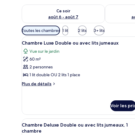
Vérifier la disponibilité pour ce soir août 6 - août 7
Vérifier la di
Ce soir
août 6 - août 7
a
Filtres
Toutes les chambres
1 lit
2 lits
3+ lits
disponibles
Afficher
Chambre Luxe Double ou avec l
pour
16
Chambre Luxe Double ou avec lits jumeaux
toutes
les
Vue sur le jardin
les
chambres
60 m²
photos
pour
2 personnes
ce
1 lit double OU 2 lits 1 place
type
Plus
Plus de détails
de
de
chambre :
détails
sur
Chambre
le
Voir les pri
Luxe
type
Double
de
Afficher
Un lit bien fait, agrémenté d’u
chambre
ou
4
Chambre Deluxe Double ou avec lits jumeaux, 1
Chambre
toutes
avec
chambre
Luxe