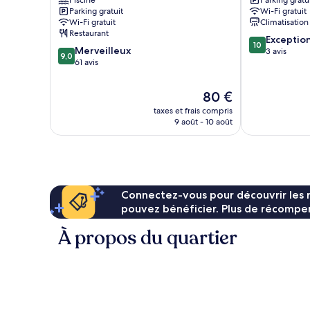
Nkomazi
Nkomazi
Parking gratuit
Wi-Fi gratuit
Wi-Fi gratuit
Climatisation
Restaurant
10.0
Exceptio
10
9.0
Merveilleux
sur
3 avis
9,0
sur
61 avis
10,
10,
Exceptionnel,
Merveilleux,
3 avis
Le
80 €
61 avis
nouveau
taxes et frais compris
prix
9 août - 10 août
est
de
80 €
Connectez-vous pour découvrir les 
pouvez bénéficier. Plus de récompen
À propos du quartier