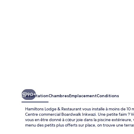
Lodge
&
Restaurant
90+
Présentation
Chambres
Emplacement
Conditions
Hamiltons Lodge & Restaurant vous installe à moins de 10
Centre commercial Boardwalk Inkwazi. Une petite faim ? V
vous en être donné à cœur joie dans la piscine extérieure,
menu des petits plus offerts sur place, on trouve une terra