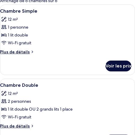
Affichage de 6 chambres sur 6
les
Afficher
Chambre Simple | Literie de qualité s
4
Chambre Simple
chambres
toutes
12 m²
les
1 personne
photos
pour
1 lit double
ce
Wi-Fi gratuit
type
Plus
Plus de détails
de
de
chambre :
détails
Voir les prix
sur
Chambre
le
Simple
type
Afficher
Chambre Double | Literie de qualité s
5
de
Chambre Double
toutes
chambre
12 m²
Chambre
les
Simple
2 personnes
photos
pour
1 lit double OU 2 grands lits 1 place
ce
Wi-Fi gratuit
type
Plus
Plus de détails
de
de