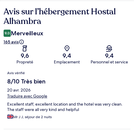
Avis sur l’hébergement Hostal
Avis
Alhambra
Merveilleux
9,0
165 avis
9,6
9,4
9,4
Propreté
Emplacement
Personnel et service
Avis
Avis vérifié
8/10 Très bien
20 avr. 2026
Traduire avec Google
Excellent staff, excellent location and the hotel was very clean.
The staff were all very kind and helpful
Mr J J, séjour de 2 nuits