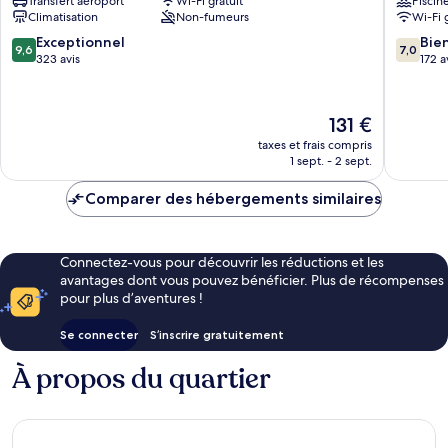
Transfert aéroport
Wi-Fi gratuit
Piscin
Nerja
Nerja
Climatisation
Non-fumeurs
Wi-Fi 
Hostal
Boutique
9.6
7.0
Exceptionnel
Bie
9,6
7,0
Centre-
sur
sur
323 avis
172 a
ville
10,
10,
de
Exceptionnel,
Bien,
Nerja
323 avis
172 avis
Le
131 €
nouveau
taxes et frais compris
prix
1 sept. - 2 sept.
est
de
Comparer des hébergements similaires
131 €
Connectez-vous pour découvrir les réductions et les
avantages dont vous pouvez bénéficier. Plus de récompenses
pour plus d’aventures !
Se connecter
S’inscrire gratuitement
À propos du quartier