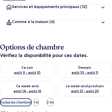
Services et équipements principaux
(12)
Comme à la maison
(6)
Options de chambre
Vérifiez la disponibilité pour ces dates.
Vérifier la disponibilité pour ce soir août 9 - août 10
Vérifier la disponibilité pour 
Ce soir
Demain
août 9 - août 10
août 10 - août 11
Vérifier la disponibilité pour ce week-end août 14 - août 16
Vérifier la disponibilité pour
Ce week-end
Le week-end prochain
août 14 - août 16
août 21 - août 23
Filtres
Toutes les chambres
1 lit
2 lits
disponibles
pour