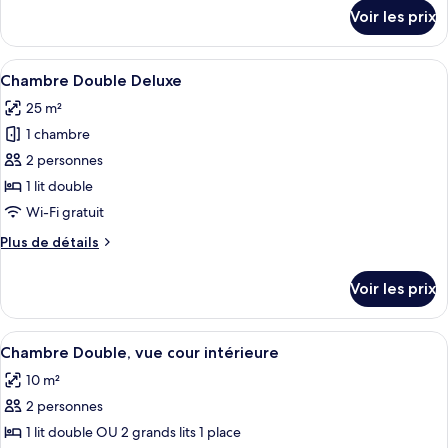
chambre :
détails
Voir les prix
sur
Chambre
le
Double
type
Afficher
Chambre Double Deluxe | Literie de qu
8
de
Chambre Double Deluxe
toutes
chambre
25 m²
Chambre
les
Double
1 chambre
photos
pour
2 personnes
ce
1 lit double
type
Wi-Fi gratuit
de
Plus
Plus de détails
chambre :
de
Chambre
détails
Voir les prix
sur
Double
le
Deluxe
type
Afficher
Chambre Double, vue cour intérieure | 
9
de
Chambre Double, vue cour intérieure
toutes
chambre
10 m²
Chambre
les
Double
2 personnes
photos
Deluxe
pour
1 lit double OU 2 grands lits 1 place