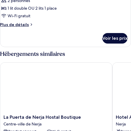
2 personnes
photos
Supérieure,
pour
1 lit double OU 2 lits 1 place
balcon
ce
Wi-Fi gratuit
type
Plus
Plus de détails
de
de
chambre :
détails
Voir les prix
sur
Chambre
le
Double
type
Hébergements similaires
Supérieure,
de
chambre
terrasse
La Puerta de Nerja Hostal Boutique
Hotel Al
Chambre
Double
Supérieure,
terrasse
La
Hotel
La Puerta de Nerja Hostal Boutique
Hotel 
Puerta
Al
Centre-ville de Nerja
Nerja
de
Andalus