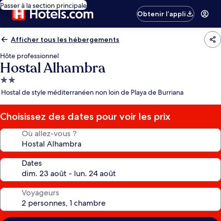
Passer à la section principale
Obtenir l’appli
Afficher tous les hébergements
Hôte professionnel
Hostal Alhambra
Hébergement
2.0 étoiles
Hostal de style méditerranéen non loin de Playa de Burriana
Choisissez des dates pour voir les prix
Où allez-vous ?
Dates
Voyageurs