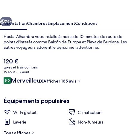
cédent
Suivant
79+
Présentation
Chambres
Emplacement
Conditions
Hostal Alhambra vous installe à moins de 10 minutes de route de
points d'intérêt comme Balcón de Europa et Playa de Burriana. Les
autres voyageurs adorent le personnel attentionné.
Le
120 €
prix
taxes et frais compris
actuel
16 août - 17 août
est
Avis
Merveilleux
9,0
Afficher 165 avis
de
9,0 sur 10
voyageurs
Chambre Double Supérieure, terrasse |
120 €.
Équipements populaires
Wi-Fi gratuit
Climatisation
Laverie
Non-fumeurs
Tout afficher