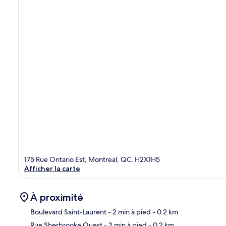
175 Rue Ontario Est, Montreal, QC, H2X1H5
Afficher la carte
À proximité
Boulevard Saint-Laurent
- 2 min à pied
- 0.2 km
Rue Sherbrooke Ouest
- 2 min à pied
- 0.2 km