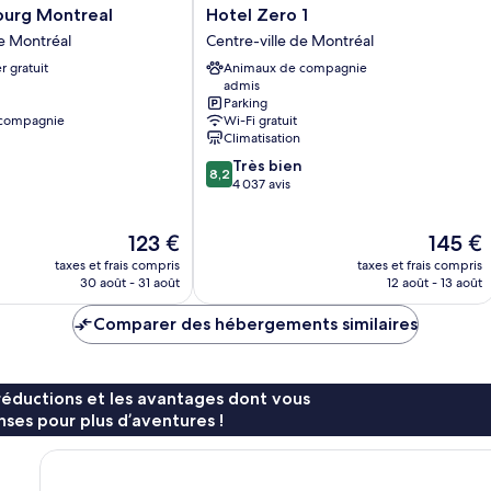
Hotel
ourg Montreal
Hotel Zero 1
Zero
de Montréal
Centre-ville de Montréal
1
r gratuit
Animaux de compagnie
Centre-
admis
ville
Parking
de
 compagnie
Wi-Fi gratuit
Montréal
Climatisation
8.2
Très bien
8,2
sur
4 037 avis
10,
Très
Le
Le
123 €
145 €
bien,
nouveau
nouveau
4 037 avis
taxes et frais compris
taxes et frais compris
prix
prix
30 août - 31 août
12 août - 13 août
est
est
de
de
Comparer des hébergements similaires
123 €
145 €
réductions et les avantages dont vous
ses pour plus d’aventures !