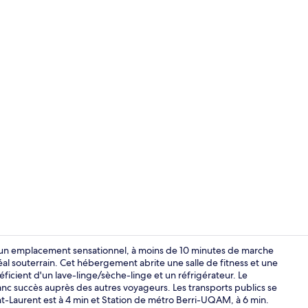
Hall
 d'un emplacement sensationnel, à moins de 10 minutes de marche
l souterrain. Cet hébergement abrite une salle de fitness et une
éficient d'un lave-linge/sèche-linge et un réfrigérateur. Le
Chambre Doubl
nc succès auprès des autres voyageurs. Les transports publics se
int-Laurent est à 4 min et Station de métro Berri-UQAM, à 6 min.