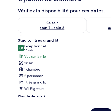
Vérifiez la disponibilité pour ces dates.
Vérifier la disponibilité pour ce soir août 7 - août 8
Vérifier la di
Ce soir
août 7 - août 8
a
Afficher
Une cuisine moderne avec un lit
8
Studio, 1 très grand lit
toutes
Exceptionnel
les
9,8
9,8 sur 10
(35 avis)
35 avis
photos
Vue sur la ville
pour
28 m²
ce
1 chambre
type
2 personnes
de
1 très grand lit
chambre :
Studio,
Wi-Fi gratuit
1
Plus
Plus de détails
très
de
détails
grand
sur