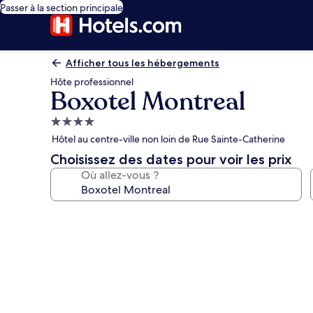
Passer à la section principale
Afficher tous les hébergements
Hôte professionnel
Boxotel Montreal
Hébergement
4.0 étoiles
Hôtel au centre-ville non loin de Rue Sainte-Catherine
Choisissez des dates pour voir les prix
Où allez-vous ?
Galerie
photos
de
l’hébergement
Boxotel