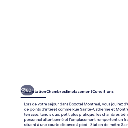
Montreal
80+
Présentation
Chambres
Emplacement
Conditions
Lors de votre séjour dans Boxotel Montreal, vous jouirez
de points d'intérêt comme Rue Sainte-Catherine et Montréa
terrasse, tandis que, petit plus pratique, les chambres bén
personnel attentionné et l'emplacement remportent un fra
situent à une courte distance à pied : Station de métro Sa