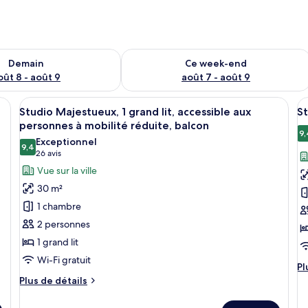
sponibilité pour demain août 8 - août 9
Vérifier la disponibilité pour ce week
Demain
Ce week-end
oût 8 - août 9
août 7 - août 9
 escamotable, de grandes fenêtres et une vue sur la ville.
Afficher
Une chambre d’hôtel avec un grand lit
A
11
Studio Majestueux, 1 grand lit, accessible aux
St
toutes
t
personnes à mobilité réduite, balcon
les
le
9,
Exceptionnel
9,4
photos
p
9,4 sur 10
(26 avis)
26 avis
pour
p
Vue sur la ville
ce
c
30 m²
type
t
1 chambre
de
d
2 personnes
chambre :
c
1 grand lit
Studio
S
Wi-Fi gratuit
Majestueux,
M
Pl
Pl
1
1
d
Plus
Plus de détails
dé
grand
de
t
su
détails