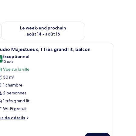
-end août 7 - août 9
Vérifier la disponibilité pour le week-end prochain août 14 - a
Le week-end prochain
août 14 - août 16
, une fenêtre donnant sur des immeubles et un petit coin salon.
fficher
Une chambre d’hôtel moderne dotée d’un grand 
12
udio Majestueux, 1 très grand lit, balcon
outes
Exceptionnel
s
4
9,4 sur 10
(10 avis)
10 avis
hotos
Vue sur la ville
our
30 m²
e
1 chambre
ype
2 personnes
e
1 très grand lit
hambre :
tudio
Wi-Fi gratuit
ajestueux,
us
us de détails
e
tails
rès
r