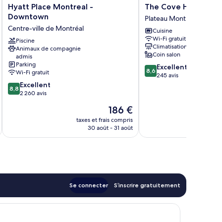
Hyatt
The
Hyatt Place Montreal -
The Cove Hotel
Place
Cove
Downtown
Plateau Mont Royal
Montreal
Hotel
Centre-ville de Montréal
Cuisine
-
Plateau
Wi-Fi gratuit
Downtown
Piscine
Mont
Climatisation
Animaux de compagnie
Centre-
Royal
Coin salon
admis
ville
Parking
8.6
Excellent
de
8,6
Wi-Fi gratuit
sur
245 avis
Montréal
8.8
10,
Excellent
8,8
sur
Excellent,
2 260 avis
10,
245 avis
Le
186 €
Excellent,
nouveau
2 260 avis
taxes et frais compris
tax
prix
30 août - 31 août
est
de
186 €
Se connecter
S’inscrire gratuitement