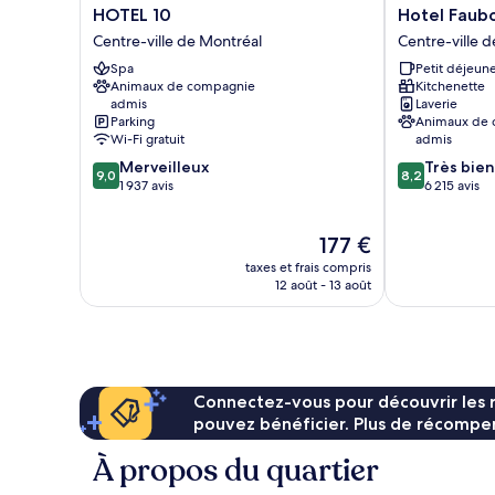
HOTEL
Hotel
HOTEL 10
Hotel Faub
10
Faubourg
Centre-ville de Montréal
Centre-ville 
Centre-
Montreal
Spa
Petit déjeune
ville
Centre-
Animaux de compagnie
Kitchenette
de
ville
admis
Laverie
Montréal
de
Parking
Animaux de
Montréal
Wi-Fi gratuit
admis
9.0
8.2
Merveilleux
Très bien
9,0
8,2
sur
sur
1 937 avis
6 215 avis
10,
10,
Merveilleux,
Très
Le
177 €
1 937 avis
bien,
nouveau
6 215 avis
taxes et frais compris
prix
12 août - 13 août
est
de
177 €
Connectez-vous pour découvrir les 
pouvez bénéficier. Plus de récompen
À propos du quartier