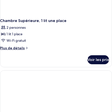
Chambre Supérieure, 1 lit une place
2 personnes
1 lit 1 place
Wi-Fi gratuit
Plus
Plus de détails
de
détails
Voir les prix
sur
le
type
de
chambre
Chambre
Supérieure,
1
lit
une
place