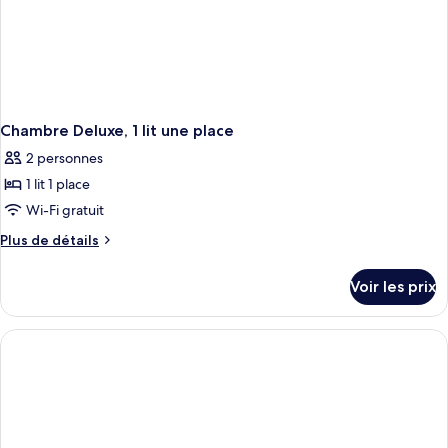
lit
Chambre Deluxe, 1 lit une place
2 personnes
1 lit 1 place
Wi-Fi gratuit
Plus
Plus de détails
de
détails
Voir les prix
sur
le
type
de
chambre
Chambre
Deluxe,
1
lit