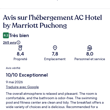
Avis sur l’hébergement AC Hotel
Avis
by Marriott Puchong
Très bien
8,2
265 avis
8,4
7,8
8,0
Propreté
Emplacement
Personnel et service
Avis
Avis vérifié
10/10 Exceptionnel
9 mai 2026
Traduire avec Google
The overall atmosphere is relaxed and pleasant. The room is
comfortable, and the bathroom is odor-free. The swimming
pool and fitness center are clean and tidy. The breakfast offers a
wide variety of choices and is delicious. Recommended for a