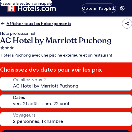
Passer à la section principale
Obtenir l’appli
Afficher tous les hébergements
Hôte professionnel
AC Hotel by Marriott Puchong
Hébergement
3.0 étoiles
Hôtel à Puchong avec une piscine extérieure et un restaurant
Choisissez des dates pour voir les prix
Où allez-vous ?
Dates
Voyageurs