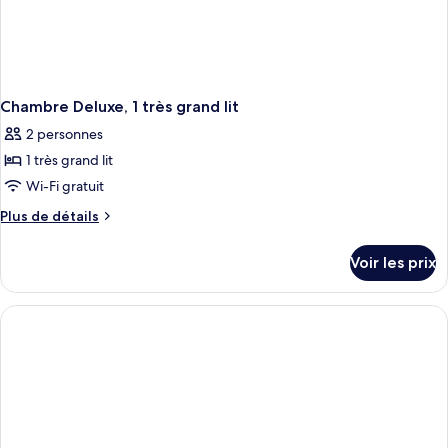
Chambre Deluxe, 1 très grand lit
2 personnes
1 très grand lit
Wi-Fi gratuit
Plus
Plus de détails
de
détails
Voir les prix
sur
le
type
de
chambre
Chambre
Deluxe,
1
très
grand