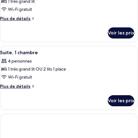
1 très grand lit
Wi-Fi gratuit
Plus
Plus de détails
de
détails
Voir les prix
sur
le
type
Afficher
Une salle de bain moderne avec une gr
1
de
Suite, 1 chambre
toutes
chambre
4 personnes
Suite
les
Exécutive,
1 très grand lit OU 2 lits 1 place
photos
1
pour
Wi-Fi gratuit
chambre
ce
Plus
Plus de détails
type
de
détails
de
Voir les prix
sur
chambre :
le
Suite,
type
1
de
chambre
chambre
Suite,
1