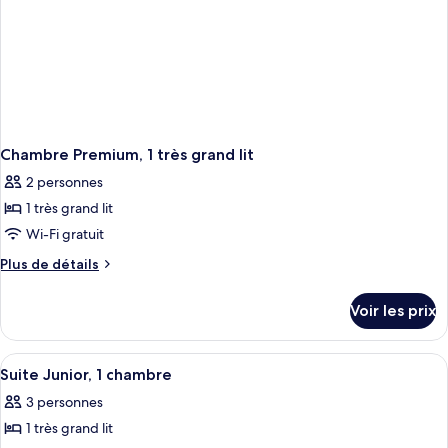
une
place
Chambre Premium, 1 très grand lit
2 personnes
1 très grand lit
Wi-Fi gratuit
Plus
Plus de détails
de
détails
Voir les prix
sur
le
type
Afficher
Suite Junior, 1 chambre | Coffres-fort
2
de
Suite Junior, 1 chambre
toutes
chambre
3 personnes
Chambre
les
Premium,
1 très grand lit
photos
1