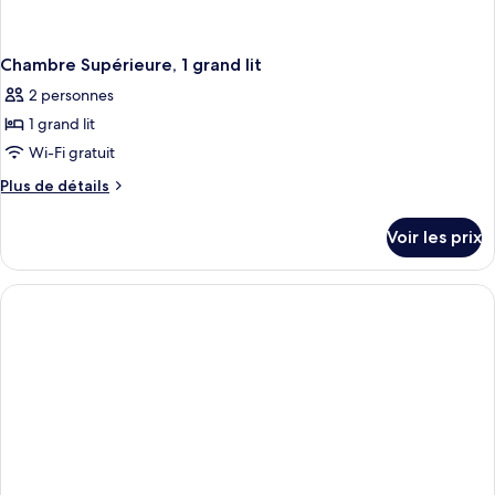
Chambre Supérieure, 1 grand lit
2 personnes
1 grand lit
Wi-Fi gratuit
Plus
Plus de détails
de
détails
Voir les prix
sur
le
type
de
chambre
Chambre
Supérieure,
1
grand
lit