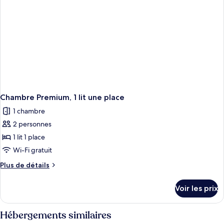
chambre
Chambre Premium, 1 lit une place
1 chambre
2 personnes
1 lit 1 place
Wi-Fi gratuit
Plus
Plus de détails
de
détails
Voir les prix
sur
le
type
Hébergements similaires
de