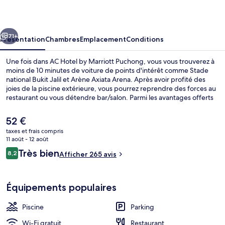
by
Marriott
cédent
Suivant
Puchong
71+
Présentation
Chambres
Emplacement
Conditions
Une fois dans AC Hotel by Marriott Puchong, vous vous trouverez à
moins de 10 minutes de voiture de points d'intérêt comme Stade
national Bukit Jalil et Arène Axiata Arena. Après avoir profité des
joies de la piscine extérieure, vous pourrez reprendre des forces au
restaurant ou vous détendre bar/salon. Parmi les avantages offerts
par cet hébergement : une terrasse et un jardin.
Le
52 €
prix
taxes et frais compris
actuel
11 août - 12 août
Piscine extérieure, chaises longues
est
Avis
Très bien
8,2
Afficher 265 avis
de
8,2 sur 10
voyageurs
52 €.
Équipements populaires
Piscine
Parking
Wi-Fi gratuit
Restaurant