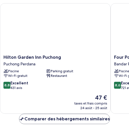
chambre
Hilton Garden Inn Puchong
Four Poi
Chambre
Premium,
1
lit
une
place
Hilton
Four
Hilton Garden Inn Puchong
Four P
Garden
Points
Puchong Perdana
Bandar 
Inn
By
Piscine
Parking gratuit
Piscin
Puchong
Sherato
Wi-Fi gratuit
Restaurant
Wi-Fi 
Puchong
Puchon
Perdana
Bandar
8.8
8.6
Excellent
Exce
8,8
8,6
Puteri
sur
sur
431 avis
721 a
Puchon
10,
10,
Le
47 €
Excellent,
Excellen
nouveau
431 avis
721 avis
taxes et frais compris
prix
24 août - 25 août
est
de
Comparer des hébergements similaires
47 €