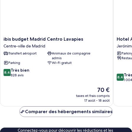
lits
jumeaux
ibis
Hotel
ibis budget Madrid Centro Lavapies
Hotel 
budget
Agumar
Centre-ville de Madrid
Jerónim
Madrid
Atocha
Transfert aéroport
Animaux de compagnie
Parkin
Centro
Jerónim
admis
Restau
Lavapies
Parking
Wi-Fi gratuit
Centre-
8.4
ville
Très bien
8,4
8.4
Trè
sur
de
828 avis
8,4
sur
1 004
10,
Madrid
10,
Très
Le
70 €
Très
bien,
nouveau
bien,
taxes et frais compris
828 avis
prix
17 août - 18 août
1 004 av
est
de
Comparer des hébergements similaires
70 €
Connectez-vous pour découvrir les réductions et les