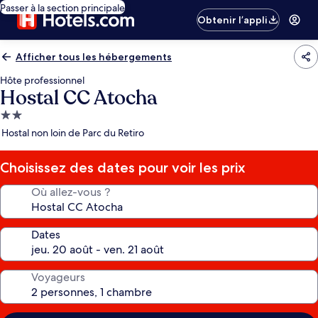
Passer à la section principale
Obtenir l’appli
Afficher tous les hébergements
Hôte professionnel
Hostal CC Atocha
Hébergement
2.0 étoiles
Hostal non loin de Parc du Retiro
Choisissez des dates pour voir les prix
Où allez-vous ?
Dates
Voyageurs