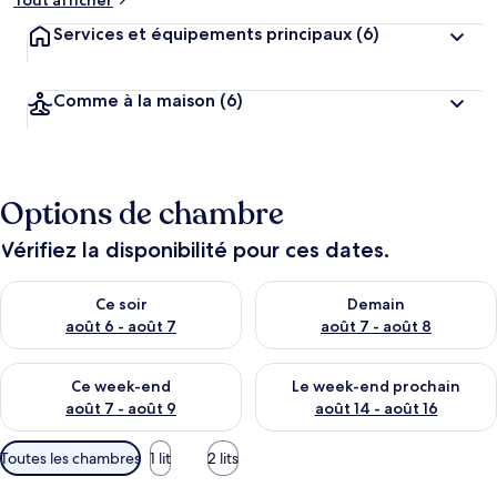
Tout afficher
Services et équipements principaux
(6)
Comme à la maison
(6)
Options de chambre
Vérifiez la disponibilité pour ces dates.
Vérifier la disponibilité pour ce soir août 6 - août 7
Vérifier la disponibilité pour 
Ce soir
Demain
août 6 - août 7
août 7 - août 8
Vérifier la disponibilité pour ce week-end août 7 - août 9
Vérifier la disponibilité pour 
Ce week-end
Le week-end prochain
août 7 - août 9
août 14 - août 16
Filtres
Toutes les chambres
1 lit
2 lits
disponibles