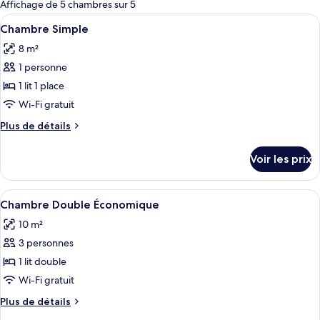
pour
Affichage de 5 chambres sur 5
les
Afficher
Une chambre à coucher avec un lit, un 
5
Chambre Simple
chambres
toutes
8 m²
les
1 personne
photos
pour
1 lit 1 place
ce
Wi-Fi gratuit
type
Plus
Plus de détails
de
de
chambre :
détails
Voir les prix
sur
Chambre
le
Simple
type
Afficher
Une chambre à coucher comprenant un l
5
de
Chambre Double Économique
toutes
chambre
10 m²
Chambre
les
Simple
3 personnes
photos
pour
1 lit double
ce
Wi-Fi gratuit
type
Plus
Plus de détails
de
de