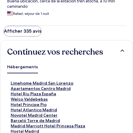
Buena ubicacion, cerca de la estacion tren atocha, a 10 min
caminando
Rafael, séjour de 1 nuit
Afficher 335 avis
Continuez vos recherches
Hébergements
L
Limehome Madrid San Lorenzo
i
L
Apartamentos Centro Madrid
e
i
L
Hotel Riu Plaza España
n
e
i
L
Welco Valdebebas
o
n
e
i
L
Hotel Principe Pio
u
o
n
e
i
L
Hotel Atlantico Madrid
v
u
o
n
e
i
L
Novotel Madrid Center
r
v
u
o
n
e
i
L
Barceló Torre de Madrid
a
r
v
u
o
n
e
i
L
Madrid Marriott Hotel Princesa Plaza
n
a
r
v
u
o
n
e
i
L
Hostal Madrid