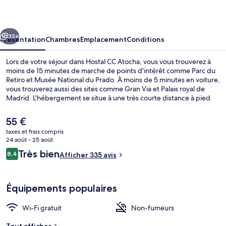
Atocha
cédent
Suivant
33+
Présentation
Chambres
Emplacement
Conditions
Lors de votre séjour dans Hostal CC Atocha, vous vous trouverez à
moins de 15 minutes de marche de points d'intérêt comme Parc du
Retiro et Musée National du Prado. À moins de 5 minutes en voiture,
vous trouverez aussi des sites comme Gran Via et Palais royal de
Madrid. L'hébergement se situe à une très courte distance à pied
des transports publics : Station de métro del Arte se trouve à 5 min
et Station Palos de la Frontera, à 6 min.
Le
55 €
prix
taxes et frais compris
actuel
24 août - 25 août
Réception
est
Avis
Très bien
8,4
Afficher 335 avis
de
8,4 sur 10
voyageurs
55 €.
Équipements populaires
Wi-Fi gratuit
Non-fumeurs