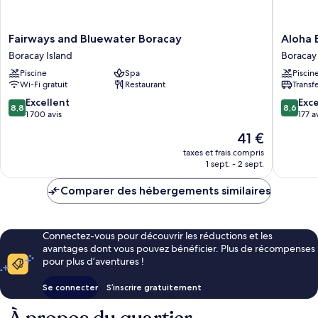
Fairways
Aloha
Fairways and Bluewater Boracay
Aloha 
and
Boracay
Boracay Island
Boracay 
Bluewater
Hotel
Piscine
Spa
Piscin
Boracay
Boracay
Wi-Fi gratuit
Restaurant
Transf
Boracay
Island
Island
8.8
8.6
Excellent
Exce
8,8
8,6
sur
sur
1 700 avis
177 a
10,
10,
Le
41 €
Excellent,
Excellen
nouveau
1 700 avis
177 avis
taxes et frais compris
prix
1 sept. - 2 sept.
est
de
Comparer des hébergements similaires
41 €
Connectez-vous pour découvrir les réductions et les
avantages dont vous pouvez bénéficier. Plus de récompenses
pour plus d’aventures !
Se connecter
S’inscrire gratuitement