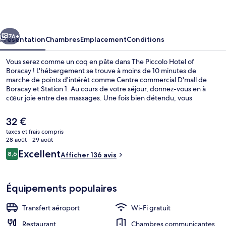
Hotel
of
cédent
Suivant
Boracay
76+
Présentation
Chambres
Emplacement
Conditions
Vous serez comme un coq en pâte dans The Piccolo Hotel of
Boracay ! L'hébergement se trouve à moins de 10 minutes de
marche de points d'intérêt comme Centre commercial D'mall de
Boracay et Station 1. Au cours de votre séjour, donnez-vous en à
cœur joie entre des massages. Une fois bien détendu, vous
savourerez d'autant mieux les délices qui vous attendent au
restaurant. Parmi les autres petits avantages de cet hébergement
Le
32 €
figurent un bar / salon, une salle de fitness, et une terrasse.
prix
taxes et frais compris
actuel
28 août - 29 août
Piscine extérieure
est
Avis
Excellent
8,6
Afficher 136 avis
de
8,6 sur 10
voyageurs
32 €.
Équipements populaires
Transfert aéroport
Wi-Fi gratuit
Restaurant
Chambres communicantes