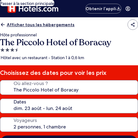
Passer à la section principale
Obtenir l’appli
Afficher tous les hébergements
Hôte professionnel
The Piccolo Hotel of Boracay
Hébergement
3.5 étoiles
Hôtel avec un restaurant - Station 1 à 0,6 km
Choisissez des dates pour voir les prix
Où allez-vous ?
Dates
Voyageurs