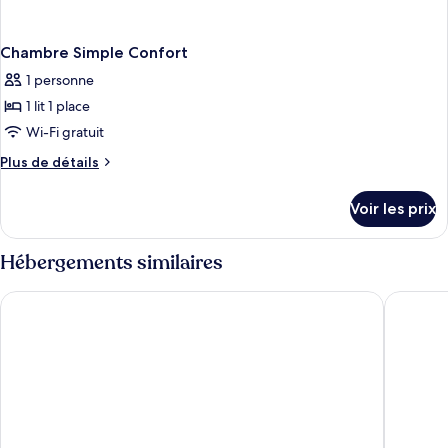
Chambre Simple Confort
1 personne
1 lit 1 place
Wi-Fi gratuit
Plus
Plus de détails
de
détails
Voir les prix
sur
le
type
Hébergements similaires
de
chambre
Hasan Zawaideh Camp
Milky W
Chambre
Simple
Confort