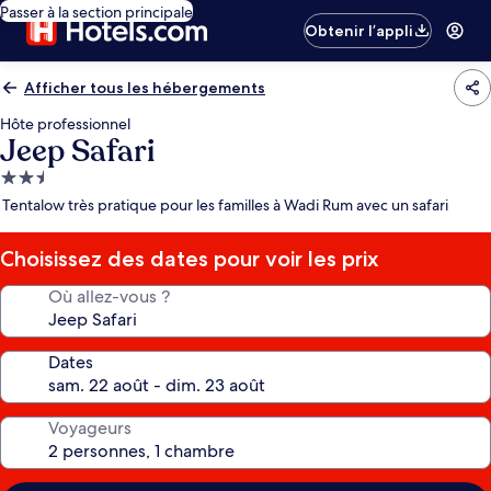
Passer à la section principale
Obtenir l’appli
Afficher tous les hébergements
Hôte professionnel
Jeep Safari
Hébergement
2.5 étoiles
Tentalow très pratique pour les familles à Wadi Rum avec un safari
Choisissez des dates pour voir les prix
Où allez-vous ?
Dates
Voyageurs