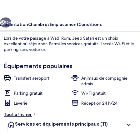
cédent
Suivant
16+
Présentation
Chambres
Emplacement
Conditions
Lors de votre passage à Wadi Rum, Jeep Safari est un choix
excellent où séjourner. Parmi les services gratuits, l'accès Wi-Fi et le
parking sans voiturier.
Équipements populaires
Transfert aéroport
Animaux de compagnie
admis
Aire de pique-nique/barbecue
Parking gratuit
Wi-Fi gratuit
Laverie
Réception 24 h/24
Tout afficher
Services et équipements principaux
(11)