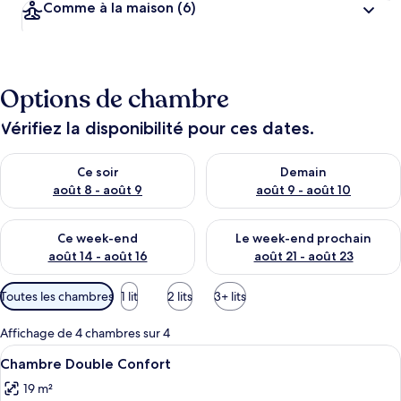
Comme à la maison
(6)
Options de chambre
Vérifiez la disponibilité pour ces dates.
Vérifier la disponibilité pour ce soir août 8 - août 9
Vérifier la disponibilité pour 
Ce soir
Demain
août 8 - août 9
août 9 - août 10
Vérifier la disponibilité pour ce week-end août 14 - août 16
Vérifier la disponibilité pour
Ce week-end
Le week-end prochain
août 14 - août 16
août 21 - août 23
Filtres
Toutes les chambres
1 lit
2 lits
3+ lits
disponibles
pour
Affichage de 4 chambres sur 4
les
Afficher
Minibar, bureau, Wi-Fi gratuit
2
Chambre Double Confort
chambres
toutes
19 m²
les