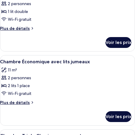
2 personnes
photos
pour
1 lit double
ce
Wi-Fi gratuit
type
Plus
Plus de détails
de
de
chambre :
détails
Voir les prix
sur
Chambre
le
Double
type
Afficher
Chambre Économique avec lits jumeaux
Confort
2
de
Chambre Économique avec lits jumeaux
toutes
chambre
11 m²
Chambre
les
Double
2 personnes
photos
Confort
pour
2 lits 1 place
ce
Wi-Fi gratuit
type
Plus
Plus de détails
de
de
chambre :
détails
Voir les prix
sur
Chambre
le
Économique
type
Afficher
Chambre Triple Classique, vue montagn
avec
2
de