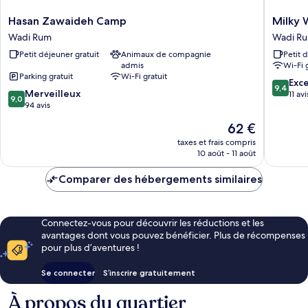
Hasan
Milky
Hasan Zawaideh Camp
Milky 
Zawaideh
Way
Wadi Rum
Wadi R
Camp
Nights
Petit déjeuner gratuit
Animaux de compagnie
Petit 
Wadi
Camp
admis
Wi-Fi 
Rum
Wadi
Parking gratuit
Wi-Fi gratuit
Rum
9.4
Exc
9,4
9.0
Merveilleux
sur
11 avi
9,0
sur
94 avis
10,
10,
Exceptio
Le
62 €
Merveilleux,
11 avis
nouveau
94 avis
taxes et frais compris
prix
10 août - 11 août
est
de
Comparer des hébergements similaires
62 €
Connectez-vous pour découvrir les réductions et les
avantages dont vous pouvez bénéficier. Plus de récompenses
pour plus d’aventures !
Se connecter
S’inscrire gratuitement
À propos du quartier